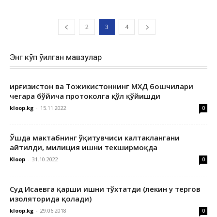
2
3
4
Энг кўп ўқилган мавзулар
Қирғизистон ва Тожикистоннинг МХДҚ бошчилари
чегара бўйича протоколга қўл қўйишди
kloop.kg
-
15.11.2022
0
Ўшда мактабнинг ўқитувчиси калтаклангани
айтилди, милиция ишни текширмоқда
Kloop
-
31.10.2022
0
Суд Исаевга қарши ишни тўхтатди (лекин у тергов
изоляторида қолади)
kloop.kg
-
29.06.2018
0