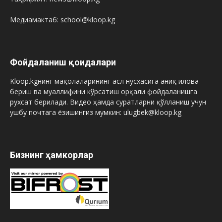
Медиамактаб: school@kloop.kg
Фойдаланиш қоидалари
Kloop.kgнинг мақолаларининг асл нусхасига аниқ илова
бериш ва муаллифини кўрсатиш орқали фойдаланишга
рухсат берилади. Видео ҳамда суратларни қўлланиш учун
ушбу почтага ёзишингиз мумкин: ulugbek@kloop.kg
Бизнинг ҳамкорлар