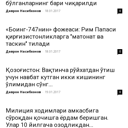
бўлганларнинг бари чиқарилди
Даврон Насибхонов
-
18.01.2017
0
«Боинг-747нин» фожеаси: Рим Папаси
қирғизистонликларга "матонат ва
таскин" тилади
Даврон Насибхонов
-
18.01.2017
0
Қозоғистон: Вақтинча рўйхатдан ўтиш
учун навбат кутган икки кишининг
ўлимидан сўнг...
Даврон Насибхонов
-
19.01.2017
0
Милиция ходимлари ҳамкасбига
сўроқдан қочишга ёрдам беришган.
Улар 10 йилгача озодликдан...