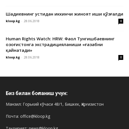
Шадиевнинг устидан иккинчи жиноят иши қўзғалди
kloop.kg
-
28.06.2018
0
Human Rights Watch: HRW: Фаол Тунгишбаевнинг
Қозоғистонга экстрадицияланиши «ғазабни
қайнатади»
kloop.kg
-
28.06.2018
0
Биз билан боғланиш учун:
Манзил: Горький кўчаси 48/1, Бишкек, Қирғизистон
Почта: office@kloop.kg
Таҳририят: news@kloop.kg