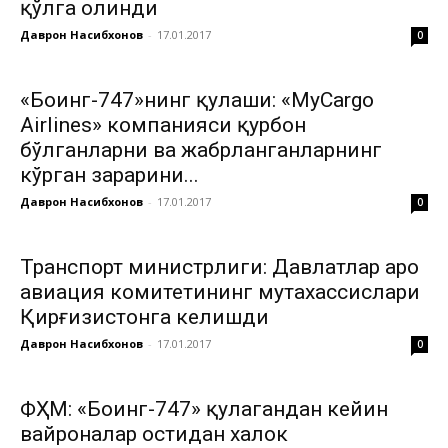
қўлга олинди
Даврон Насибхонов
-
17.01.2017
0
«Боинг-747»нинг қулаши: «MyCargo
Airlines» компанияси қурбон
бўлганларни ва жабрланганларнинг
кўрган зарарини...
Даврон Насибхонов
-
17.01.2017
0
Транспорт министрлиги: Давлатлар аро
авиация комитетининг мутахассислари
Қирғизистонга келишди
Даврон Насибхонов
-
17.01.2017
0
ФҲМ: «Боинг-747» қулагандан кейин
вайроналар остидан халок