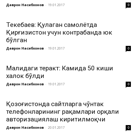
Даврон Насибхонов
-
19.01.2017
0
Текебаев: Қулаган самолётда
Қирғизистон учун контрабанда юк
бўлган
Даврон Насибхонов
-
19.01.2017
0
Малидаги теракт: Камида 50 киши
халок бўлди
Даврон Насибхонов
-
19.01.2017
0
Қозоғистонда сайтларга чўнтак
телефонларининг рақамлари орқали
авторизациялаш киритилмоқчи
Даврон Насибхонов
-
20.01.2017
0