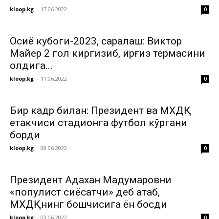
kloop.kg
-
17.06.2022
0
Осиё кубоги-2023, саралаш: Виктор
Майер 2 гол киргизиб, қирғиз термасини
олдига...
kloop.kg
-
11.06.2022
0
Бир кадр билан: Президент ва МХДҚ
етакчиси стадионга футбол кўргани
борди
kloop.kg
-
08.06.2022
0
Президент Адахан Мадумаровни
«популист сиёсатчи» деб атаб,
МХДҚнинг бошчисига ён босди
kloop.kg
-
03.06.2022
0