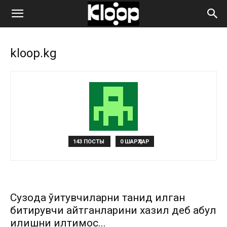
ҚИРҒИЗИСТОН
kloop.kg
ЯНГИЛИКЛАРИ
143 ПОСТЫ
0 ШАРҲЛАР
Сузоқда ўқитувчиларни танқид қилган
битирувчи айтганларини хазил деб қабул
қилишни илтимос...