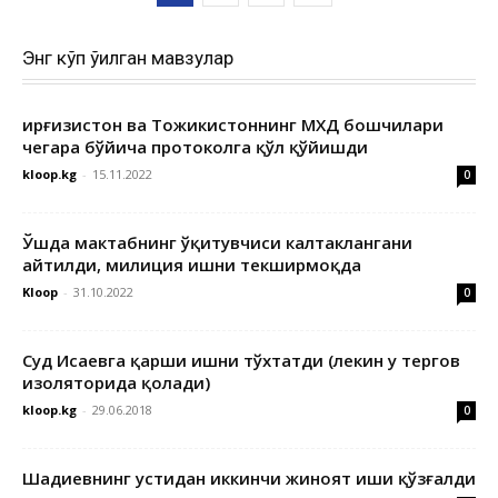
Энг кўп ўқилган мавзулар
Қирғизистон ва Тожикистоннинг МХДҚ бошчилари
чегара бўйича протоколга қўл қўйишди
kloop.kg
-
15.11.2022
0
Ўшда мактабнинг ўқитувчиси калтаклангани
айтилди, милиция ишни текширмоқда
Kloop
-
31.10.2022
0
Суд Исаевга қарши ишни тўхтатди (лекин у тергов
изоляторида қолади)
kloop.kg
-
29.06.2018
0
Шадиевнинг устидан иккинчи жиноят иши қўзғалди