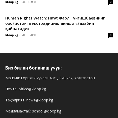
kloop.kg
-
28.06.2018
0
Human Rights Watch: HRW: Фаол Тунгишбаевнинг
Қозоғистонга экстрадицияланиши «ғазабни
қайнатади»
kloop.kg
-
28.06.2018
0
Биз билан боғланиш учун:
Манзил: Горький кўчаси 48/1, Бишкек, Қирғизистон
Почта: office@kloop.kg
Таҳририят: news@kloop.kg
Медиамактаб: school@kloop.kg