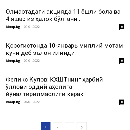
Олмаотадаги акцияда 11 ёшли бола ва
4 яшар қиз ҳалок бўлгани...
kloop.kg
-
09.01.2022
0
Қозоғистонда 10-январь миллий мотам
куни деб эълон қилинди
kloop.kg
-
09.01.2022
0
Феликс Қулов: КХШТнинг ҳарбий
қўллови оддий аҳолига
йўналтирилмаслиги керак
kloop.kg
-
06.01.2022
0
1
2
3