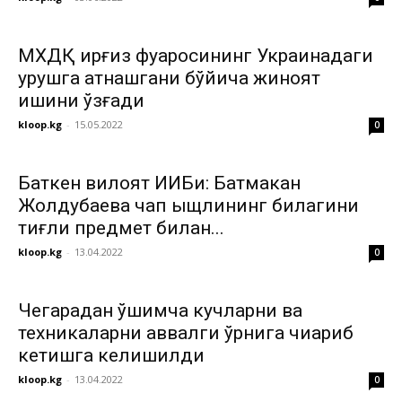
МХДҚ қирғиз фуқаросининг Украинадаги
урушга қатнашгани бўйича жиноят
ишини қўзғади
kloop.kg
-
15.05.2022
0
Баткен вилоят ИИБи: Батмакан
Жолдубаева чап ыщлининг билагини
тиғли предмет билан...
kloop.kg
-
13.04.2022
0
Чегарадан қўшимча кучларни ва
техникаларни аввалги ўрнига чиқариб
кетишга келишилди
kloop.kg
-
13.04.2022
0