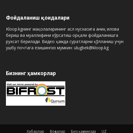
Фойдаланиш қоидалари
Kloop.kgнинг мақолаларининг асл нусхасига аниқ илова
бериш ва муаллифини кўрсатиш орқали фойдаланишга
рухсат берилади. Видео ҳамда суратларни қўлланиш учун
ушбу почтага ёзишингиз мумкин: ulugbek@kloop.kg
Бизнинг ҳамкорлар
Хабарлар
Воқеалар
Биз ҳақимизда
UZ