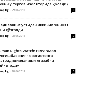
лекин у тергов изоляторида қолади)
oop.kg
-
29.06.2018
0
адиевнинг устидан иккинчи жиноят
ши қўзғалди
oop.kg
-
28.06.2018
0
uman Rights Watch: HRW: Фаол
унгишбаевнинг Қозоғистонга
кстрадицияланиши «ғазабни
айнатади»
oop.kg
-
28.06.2018
0