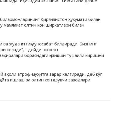
алишида “иқтисодий экспания” сиёсатини давом
шбилармонларининг Қирғизистон ҳукумати билан
бу мамлакат олтин кон ширкатлари билан
ди ва жуда қаттиқ муносабат билдиради. Бизнинг
и келади”, - дейди эксперт.
ь заҳиралари борасидаги қизиқиши туфайли киришни
й аҳоли атроф-муҳитга зарар келтиради, деб кўп
айта ишлаш ва олтин кон қазувчи заводлари