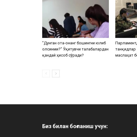
"Дунган ота-онанг бошингни юлиб
Парламентд
олсинми?" Ўқитувчи талабалардан
танқидлар 
қандай ҳисоб сўради?
маслаҳат 
Биз билан боғланиш учун: