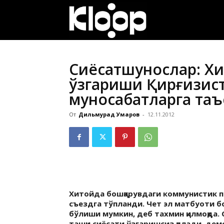
ҚИРҒИЗИСТОН
ЯНГИЛИКЛАРИ
Сиёсатшунослар: Хи
ўзгариши Қирғизис
муносабатларга та
От
Дильмурад Умаров
-
12.11.2012
Хитойда бошқарувдаги коммунистик па
съездга тўпланди. Чет эл матбуоти б
бўлиши мумкин, деб тахмин қилмоқда.
ташқи сиёсати ўзгаришсиз қолади, демо