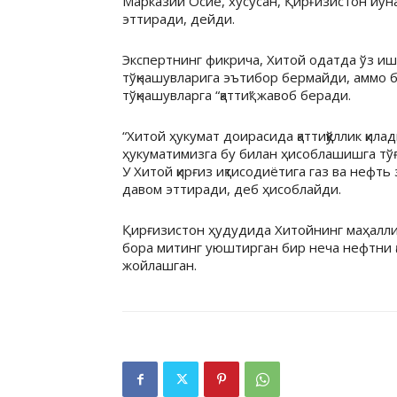
Марказий Осиё, хусусан, Қирғизистон йўн
эттиради, дейди.
Экспертнинг фикрича, Хитой одатда ўз и
тўқнашувларига эътибор бермайди, аммо 
тўқнашувларга “қаттиқ” жавоб беради.
“Хитой ҳукумат доирасида қаттиққўллик қила
ҳукуматимизга бу билан ҳисоблашишга тўғр
У Хитой қирғиз иқтисодиётига газ ва нефт
давом эттиради, деб ҳисоблайди.
Қирғизистон ҳудудида Хитойнинг маҳалли
бора митинг уюштирган бир неча нефтни қ
жойлашган.