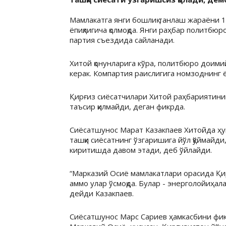
Мамлакатга янги бошлиқ танлаш жараёни 
ёпиқлигича қолмоқда. Янги раҳбар политбю
партия съездида сайланади.
Хитой қонунларига кўра, политбюро доим
керак. Компартия раислигига номзоднинг 
Қирғиз сиёсатчилари Хитой раҳбариятин
таъсир қилмайди, деган фикрда.
Сиёсатшунос Марат Казакпаев Хитойда ҳу
ташқи сиёсатнинг ўзгаришига йўл қўймайди
киритишда давом этади, деб ўйлайди.
“Марказий Осиё мамлакатлари орасида Қи
аммо улар ўсмоқда. Булар - энерголойиҳалар
дейди Казакпаев.
Сиёсатшунос Марс Сариев ҳамкасбини фикр