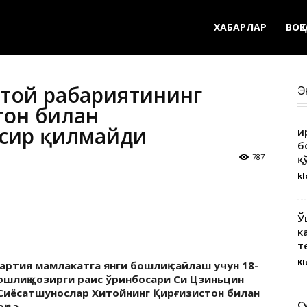
ХАБАРЛАР
ВОҚ
той раҳбариятининг
Э
тон билан
ъсир қилмайди
Қ
б
787
қ
kl
Ў
к
т
Kl
ртия мамлакатга янги бошлиқ сайлаш учун 18-
ошлиқ ҳозирги раис ўринбосари Си Цзиньцин
 Сиёсатшунослар Хитойнинг Қирғизистон билан
С
қда.