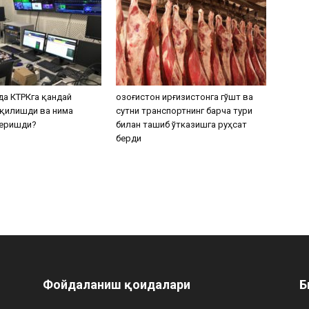
а КТРКга қандай
Қозоғистон Қирғизистонга гўшт ва
қилишди ва нима
сутни транспортнинг барча тури
беришди?
билан ташиб ўтказишга руҳсат
берди
Фойдаланиш қоидалари
Б