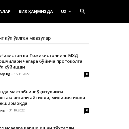
ЕАЛАР
БИЗ ҲАҚИМИЗДА
UZ
нг кўп ўқилган мавзулар
ирғизистон ва Тожикистоннинг МХДҚ
ошчилари чегара бўйича протоколга
ўл қўйишди
oop.kg
-
15.11.2022
0
шда мактабнинг ўқитувчиси
алтаклангани айтилди, милиция ишни
екширмоқда
oop
-
31.10.2022
0
уд Исаевга қарши ишни тўхтатди