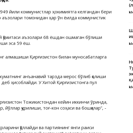
(
1949 йили коммунистлар ҳокимиятга келгандан бери
kl
ро аъзолари томонидан ҳар ўн ёилда коммунистик
Ш
и
ий қўмитаси аъзолари 68 ёшдан ошмаган бўлиши
ёши эса 59 ёш.
kl
инг алмашиши Қирғизистон билан муносабатларга
H
Т
э
куматнинг анъанавий тарзда мерос бўлиб қолиши
қ
, деб ҳисоблайди. У Хитой Қирғизистонга пул
kl
рғизистон Тожикистондан кейин иккинчи ўринда,
, йўллар қурилиши, тоғ-кон соҳаси ва бошқалар”, -
ларини қўллайди ва партиянинг янги раиси