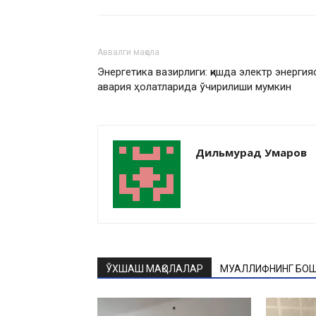
Аввалги мақола
Энергетика вазирлиги: қишда электр энергия
авария ҳолатларида ўчирилиши мумкин
Дильмурад Умаров
ЎХШАШ МАҚОЛАЛАР
МУАЛЛИФНИНГ БОШ