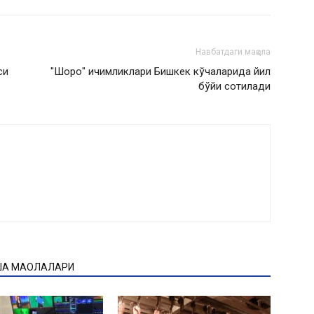
Навбатдаги мақола
си
"Шоро" ичимликлари Бишкек кўчаларида йил
бўйи сотилади
ҚА МАҚОЛАЛАРИ