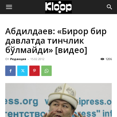
ҚИРҒИЗИСТОН
Абдилдаев: «Бирор бир
ЯНГИЛИКЛАРИ
давлатда тинчлик
бўлмайди» [видео]
От
Редакция
-
15.02.2012
1206