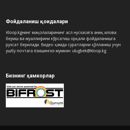
Фойдаланиш қоидалари
Kloop.kgнинг мақолаларининг асл нусхасига аниқ илова
бериш ва муаллифини кўрсатиш орқали фойдаланишга
рухсат берилади. Видео ҳамда суратларни қўлланиш учун
ушбу почтага ёзишингиз мумкин: ulugbek@kloop.kg
Бизнинг ҳамкорлар