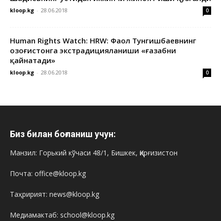
kloop.kg
-
28.06.2018
0
Human Rights Watch: HRW: Фаол Тунгишбаевнинг
Қозоғистонга экстрадицияланиши «ғазабни
қайнатади»
kloop.kg
-
28.06.2018
0
Биз билан боғланиш учун:
Манзил: Горький кўчаси 48/1, Бишкек, Қирғизистон
Почта: office@kloop.kg
Таҳририят: news@kloop.kg
Медиамактаб: school@kloop.kg