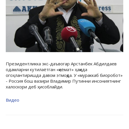
Президентликка экс-даъвогар Арстанбек Абдилдаев
одамларни кутилаётган «қиёмат» ҳақида
огоҳлантиришда давом этмоқда. У «мураккаб биоробот»
- Россия бош вазири Владимир Путинни инсониятнинг
халоскори деб ҳисоблайди.
Видео