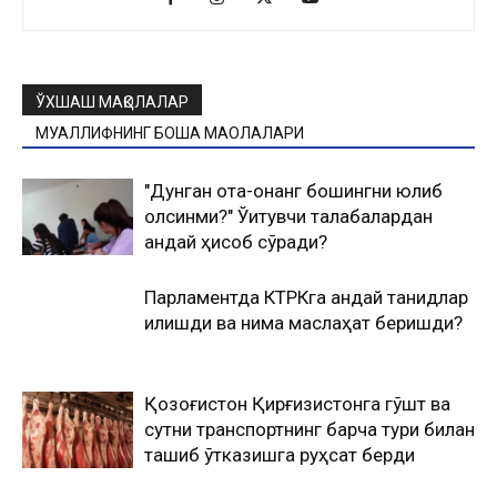
ЎХШАШ МАҚОЛАЛАР
МУАЛЛИФНИНГ БОШҚА МАҚОЛАЛАРИ
"Дунган ота-онанг бошингни юлиб
олсинми?" Ўқитувчи талабалардан
қандай ҳисоб сўради?
Парламентда КТРКга қандай танқидлар
қилишди ва нима маслаҳат беришди?
Қозоғистон Қирғизистонга гўшт ва
сутни транспортнинг барча тури билан
ташиб ўтказишга руҳсат берди