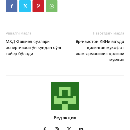
Аввалги мақола
Навбатдаги мақола
МХДҚ: Ташиев сўзлари
Қирғизистон КВНи ваъда
эспертизаси ўн кундан сўнг
қилинган мукофот
тайёр бўлади
жамғармасисиз қолиши
мумкин
Редакция