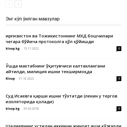
Энг кўп ўқилган мавзулар
Қирғизистон ва Тожикистоннинг МХДҚ бошчилари
чегара бўйича протоколга қўл қўйишди
kloop.kg
-
15.11.2022
0
Ўшда мактабнинг ўқитувчиси калтаклангани
айтилди, милиция ишни текширмоқда
Kloop
-
31.10.2022
0
Суд Исаевга қарши ишни тўхтатди (лекин у тергов
изоляторида қолади)
kloop.kg
-
29.06.2018
0
Шадиевнинг устидан иккинчи жиноят иши қўзғалди