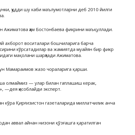
унки, ҳудди шу каби маълумотларни деб 2010 йилги
а.
ан Ажиматова ҳам Бостонбаева фикрини маъқуллади.
ий ахборот воситалари бошчиларига барча
ъсирини кўрсатадилар ва жамиятда муайян бир фикр
сидаги мақолани шарҳлади Ажиматова.
мун Мамараимов жазо чораларига қарши.
иша олмаймиз — улар билан гаплашиш керак,
 —дея ҳисоблайди эксперт.
дан кўра Қирғизистон газеталарида миллатчилик анча
ардан аввал айнан низони қўзғашга қаратилган