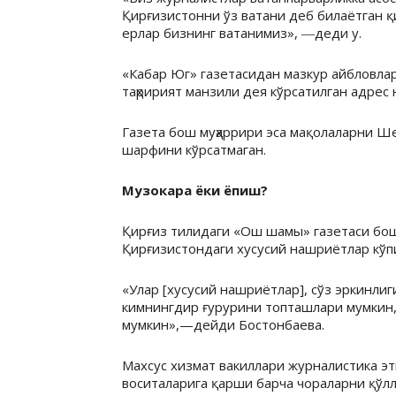
Қирғизистонни ўз ватани деб билаётган қи
ерлар бизнинг ватанимиз», ―деди у.
«Кабар Юг» газетасидан мазкур айбловла
таҳририят манзили дея кўрсатилган адрес 
Газета бош муҳаррири эса мақолаларни Шер
шарфини кўрсатмаган.
Музокара ёки ёпиш?
Қирғиз тилидаги «Ош шамы» газетаси бош
Қирғизистондаги хусусий нашриётлар кўп
«Улар [хусусий нашриётлар], сўз эркинли
кимнингдир ғурурини топташлари мумкин, 
мумкин»,—дейди Бостонбаева.
Махсус хизмат вакиллари журналистика э
воситаларига қарши барча чораларни қўлл