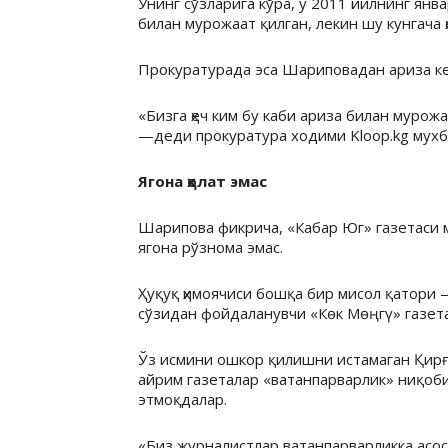
Унинг сўзларига кўра, у 2011 йилнинг янв
билан мурожаат қилган, лекин шу кунгача 
Прокуратурада эса Шариповадан ариза к
«Бизга ҳеч ким бу каби ариза билан мурожа
—деди прокуратура ходими Kloop.kg мухб
Ягона ҳолат эмас
Шарипова фикрича, «Кабар Юг» газетаси м
ягона рўзнома эмас.
Ҳуқуқ ҳимоячиси бошқа бир мисол қатори 
сўзидан фойдаланувчи «Көк Мөңгү» газет
Ўз исмини ошкор қилишни истамаган Қирғ
айрим газеталар «ватанпарварлик» ниқоби
этмоқдалар.
«Биз журналистлар ватанпарварликка асос