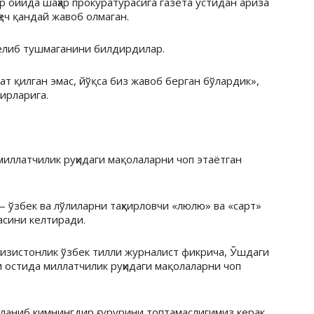
ар ойида шаҳар прокуратурасига газета устидан ариза
ҳеч қандай жавоб олмаган.
елиб тушмаганини билдирдилар.
ат қилган эмас, йўқса биз жавоб берган бўлардик»,
ирларига.
иллатчилик руҳидаги мақолаларни чоп этаётган
— ўзбек ва лўлиларни таҳқирловчи «люлю» ва «сарт»
асини келтиради.
изистонлик ўзбек тилли журналист фикрича, Ўшдаги
 остида миллатчилик руҳидаги мақолаларни чоп
ланиб кимнингдир ғурурини топтамаслигимиз керак.