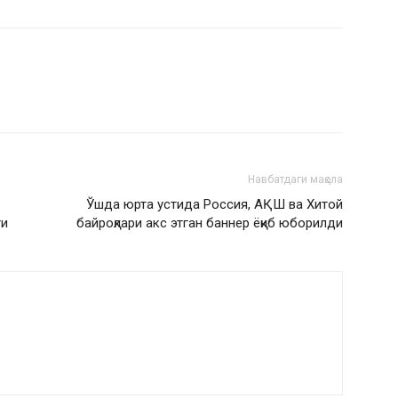
Навбатдаги мақола
Ўшда юрта устида Россия, АҚШ ва Хитой
ти
байроқлари акс этган баннер ёқиб юборилди