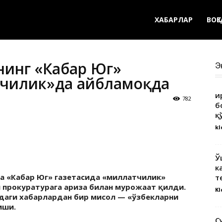
ХАБАРЛАР
ВОҚ
нинг «Кабар Юг»
Э
тчилик»да айбламоқда
Қ
782
б
қ
kl
Ў
к
ва «Кабар Юг» газетасида «миллатчилик»
т
н прокуратурага ариза билан мурожаат қилди.
Kl
даги хабарлардан бир мисол — «ўзбекларни
иши.
С