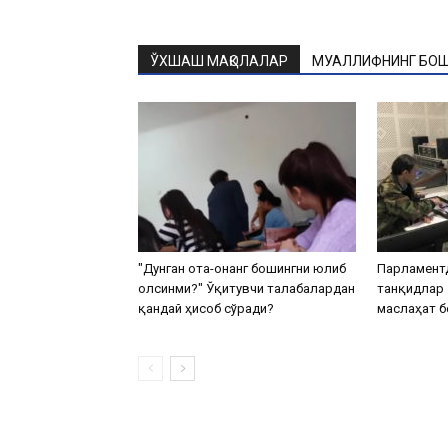
ЎХШАШ МАҚОЛАЛАР
МУАЛЛИФНИНГ БОШ
"Дунган ота-онанг бошингни юлиб
Парламентд
олсинми?" Ўқитувчи талабалардан
танқидлар 
қандай ҳисоб сўради?
маслаҳат 