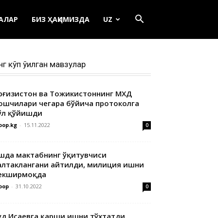
ЕАЛАР
БИЗ ҲАҚИМИЗДА
UZ
нг кўп ўқилган мавзулар
ирғизистон ва Тожикистоннинг МХДҚ
ошчилари чегара бўйича протоколга
ўл қўйишди
oop.kg
-
15.11.2022
0
шда мактабнинг ўқитувчиси
алтаклангани айтилди, милиция ишни
екширмоқда
oop
-
31.10.2022
0
уд Исаевга қарши ишни тўхтатди