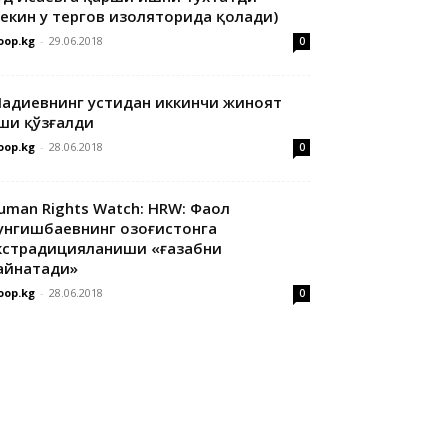
лекин у тергов изоляторида қолади)
oop.kg
-
29.06.2018
0
адиевнинг устидан иккинчи жиноят
ши қўзғалди
oop.kg
-
28.06.2018
0
uman Rights Watch: HRW: Фаол
унгишбаевнинг Қозоғистонга
кстрадицияланиши «ғазабни
айнатади»
oop.kg
-
28.06.2018
0