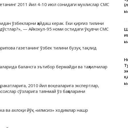
зетанинг 2011 йил 4-10 июл сонидаги мухлислар СМС
(
kl
идан ўзбекларни ҳайдаш керак. Ёки қирғиз тилини
дўстлар?», — Айкокул-95 номи остидаги ўқувчи СМС
Ш
и
kl
рипова газетанинг ўзбек тилини бузуқ тақлид
H
Т
лаларида балансга эътибор бермайди ва таҳлилчилар
э
қ
kl
аракатларига, 2010 йил воқеаларига экспертлар,
ссислар сўзларига таянмай ўз баҳоларини
ка ва ахлоқи йўқ «илмсиз» ходимлар нашр