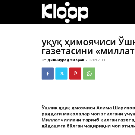
ҚИРҒИЗИСТОН
ЯНГИЛИКЛАРИ
Ҳуқуқ ҳимоячиси Ўш
газетасини «милла
От
Дильмурад Умаров
-
07.09.2011
Ўшлик ҳуқуқ ҳимоячиси Алима Шарипо
руҳидаги мақолалар чоп этилгани учу
Миллатчиликни тарғиб қилган газета
ҳайдаш»га бўлган чақириқни чоп этил