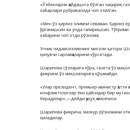
«Ўзбекларни ҳайдаш»га бўлган чақириқ га
хабарлари рубрикасида чоп этилган.
«Мен ўз қирғиз элимни севаман. Қирғиз ер
ўрганишсин ва унда гапиришсин. Тўғрими 
хабарини чоп этди рўзнома.
Этник чидамсизликнинг мисоли қатори Ша
қилувчи сарлавҳаларини кўрсатади.
Шарипова сўзларига кўра, газета ўз мақо
фикрини ўз мақолаларига қўшмайди.
«Улар президент, премьер-министр ҳатти ҳ
конфликтологлар ёки қайсидир бир мутаха
берадилар»,—дейди ҳуқуқ ҳимоячиси.
Шарипова фикрича, мазкур рўзномани эти
қиладилар.