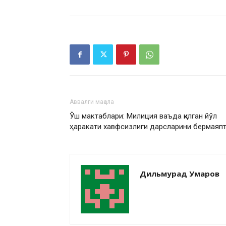
Аввалги мақола
Ўш мактаблари: Милиция ваъда қилган йўл
ҳаракати хавфсизлиги дарсларини бермаяп
Дильмурад Умаров