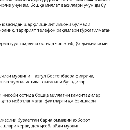
рғиз учун ҳам, бошқа миллат вакиллари учун ҳам бу
р юзасидан шарҳ олишнинг имкони бўлмади —
ноаниқ, таҳририят телефон рақамлари кўрсатилмаган.
матуул таҳаллуси остида чоп этиб, ўз ҳақиқий исми
чиси муовини Назгул Бостонбаева фикрича,
инча журналистика этикасини бузадилар.
ги ниқоби остида бошқа миллатни камситадилар,
ҳатто исботланмаган фактларни ҳам ёзишлари
тикасини бузаётган барча оммавий ахборот
ашлари керак, дея ҳисоблайди муовин.