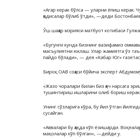
«Агар керак бўлса — уларни ёпиш керак. Ч
ҳодисалар бўлиб ўтди», —деди Бостонбаев
Ўш шаҳар мэрияси матбуот котибаси Гулж
«Бугунги кунда бизнинг вазифамиз оммав
масъулиятни юклаш. Улар жамиятга ўз та
пайдо бўлади», — дея «Кабар Юг» газета
Бироқ ОАВ соҳаси бўйича эксперт Абдумо
«Жазо чоралари билан биз ҳеч нарсага эр
тушинтириш ишларини олиб бориш керак»,
Унинг сўзларига кўра, бу йил ўтган йилги
сусайган.
«Аввалари бу ҳақда кўп ёзишарди. Воқеал
мақолалар кўп бўлган», —дейди у.