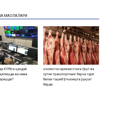
ҚА МАҚОЛАЛАРИ
а КТРКга қандай
Қозоғистон Қирғизистонга гўшт ва
қилишди ва нима
сутни транспортнинг барча тури
беришди?
билан ташиб ўтказишга руҳсат
берди