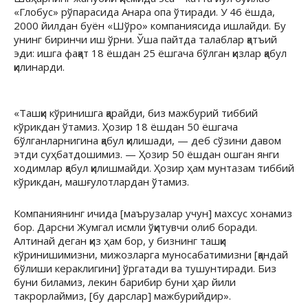
«Глобус» рўпарасида Анара опа ўтиради. У 46 ёшда,
2000 йилдан буён «Шўро» компаниясида ишлайди. Бу
унинг биринчи иш ўрни. Ўша пайтда талаблар қатъий
эди: ишга фақат 18 ёшдан 25 ёшгача бўлган қизлар қабул
қилинарди.
«Ташқи кўринишга қарайди, биз мажбурий тиббий
кўрикдан ўтамиз. Ҳозир 18 ёшдан 50 ёшгача
бўлганларнигина қабул қилишади, — деб сўзини давом
этди суҳбатдошимиз. — Ҳозир 50 ёшдан ошган янги
ходимлар қабул қилишмайди. Ҳозир ҳам мунтазам тиббий
кўрикдан, машғулотлардан ўтамиз.
Компаниянинг ичида [маърузалар учун] махсус хонамиз
бор. Дарсни Жумгал исмли ўқитувчи олиб боради.
Алтинай деган қиз ҳам бор, у бизнинг ташқи
кўринишимизни, мижозларга муносабатимизни [қандай
бўлиши кераклигини] ўргатади ва тушунтиради. Биз
буни биламиз, лекин барибир буни ҳар йили
такрорлаймиз, [бу дарслар] мажбурийдир».