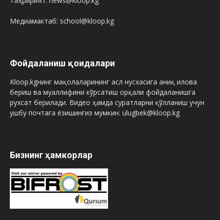
Таҳририят: news@kloop.kg
Медиамактаб: school@kloop.kg
Фойдаланиш қоидалари
Kloop.kgнинг мақолаларининг асл нусхасига аниқ илова
бериш ва муаллифини кўрсатиш орқали фойдаланишга
рухсат берилади. Видео ҳамда суратларни қўлланиш учун
ушбу почтага ёзишингиз мумкин: ulugbek@kloop.kg
Бизнинг ҳамкорлар