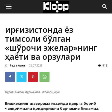
ҚИРҒИЗИСТОН
Қирғизистонда ёз
ЯНГИЛИКЛАРИ
тимсоли бўлган
«шўрочи эжелар»нинг
ҳаёти ва орзулари
От
Редакция
-
02.07.2023
416
Сурат: Акилай Курманова, «Клооп» учун.
Бишкекнинг жазирама иссиғида қаерга бориб
чанқоғимизни қондиришни барчамиз биламиз: