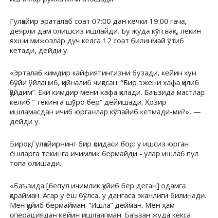
Гулқайир эраталаб соат 07:00 дан кечки 19:00 гача,
деярли дам олишсиз ишлайди. Бу жуда кўп вақт, лекин
яхши мижозлар дуч келса 12 соат билинмай ўтиб
кетади, дейди у.
«Эрталаб кимдир кайфиятингизни бузади, кейин кун
бўйи ўйланиб, қийналиб чиқасан. “Бир эжени хафа қилиб
қўйдим”. Ёки кимдир мени хафа қилади. Баъзида мастлар
келиб “ текинга шўро бер” дейишади. Ҳозир
ишламасдан ичиб юрганлар кўпайиб кетмади-ми?», —
дейди у.
Бироқ, Гулқайирнинг бир қоидаси бор: у ишсиз юрган
ёшларга текинга ичимлик бермайди - улар ишлаб пул
топа олишади.
«Баъзида [бепул ичимлик қуйиб бер деган] одамга
қарайман. Агар у ёш бўлса, у дангаса эканлиги билинади.
Мен қуйиб бермайман. “Ишла” дейман. Мен ҳам
операциядан кейин ишлаяпман. Баъзан жуда кекса