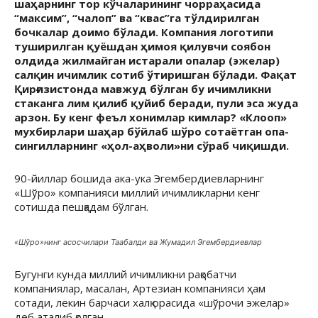
шаҳарнинг тор кўчаларининг чорраҳасида
“максим”, “чалоп” ва “квас”га тўлдирилган
бочкалар доимо бўлади. Компания логотипи
туширилган қуёшдан ҳимоя қилувчи соябон
олдида жилмайган истарали опалар (эжелар)
салқин ичимлик сотиб ўтиришган бўлади. Фақат
Қирғизистонда мавжуд бўлган бу ичимликни
стаканга лим қилиб қуйиб беради, пули эса жуда
арзон. Бу кенг феъл хонимлар кимлар? «Клооп»
мухбирлари шаҳар бўйлаб шўро сотаётган опа-
сингилларнинг «ҳол-аҳволи»ни сўраб чиқишди.
90-йиллар бошида ака-ука Эгембердиевларнинг
«Шўро» компанияси миллий ичимликларни кенг
сотишда пешқадам бўлган.
«Шўро»нинг асосчилари Таабалди ва Жумадил Эгембердиевлар
Бугунги кунда миллий ичимликни рақобатчи
компаниялар, масалан, Артезиан компанияси ҳам
сотади, лекин барчаси халқ орасида «шўрочи эжелар»
деб аталиб қолган.