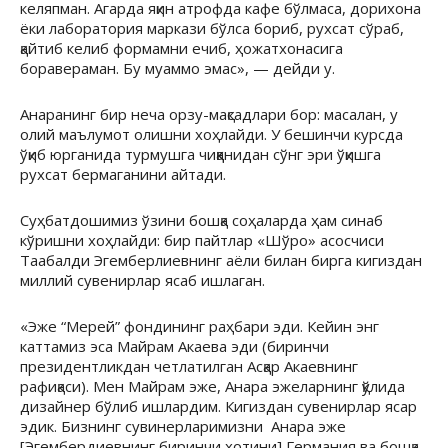
келяпман. Агарда яқин атрофда кафе бўлмаса, дорихона
ёки лаборатория маркази бўлса бориб, рухсат сўраб,
қайтиб келиб формамни ечиб, ҳожатхонасига
боравераман. Бу муаммо эмас», — дейди у.
Анаранинг бир неча орзу-мақсадлари бор: масалан, у
олий маълумот олишни хоҳлайди. У бешинчи курсда
ўқиб юрганида турмушга чиққанидан сўнг эри ўқишга
рухсат бермаганини айтади.
Суҳбатдошимиз ўзини бошқа соҳаларда ҳам синаб
кўришни хоҳлайди: бир пайтлар «Шўро» асосчиси
Таабалди Эгемберлиевнинг аёли билан бирга кигиздан
миллий сувенирлар ясаб ишлаган.
«Эже “Мерей” фондининг раҳбари эди. Кейин энг
каттамиз эса Майрам Акаева эди (биринчи
президентликдан четлатилган Асқар Акаевнинг
рафиқаси). Мен Майрам эже, Анара эжеларнинг қўлида
дизайнер бўлиб ишлардим. Кигиздан сувенирлар ясар
эдик. Бизнинг сувинерларимизни Анара эже
[Эгембердиевнинг биринчи хотини] Германия ва бошқа