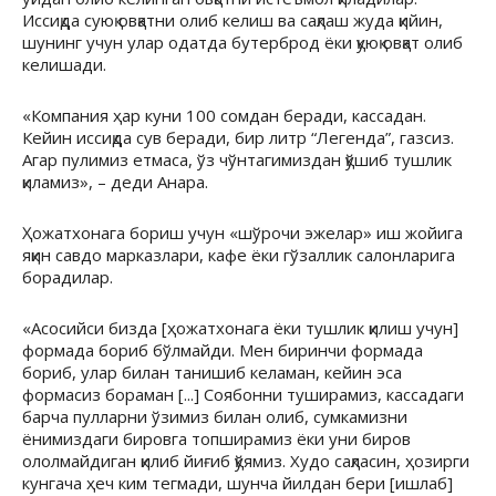
Иссиқда суюқ овқатни олиб келиш ва сақлаш жуда қийин,
шунинг учун улар одатда бутерброд ёки қуюқ овқат олиб
келишади.
«Компания ҳар куни 100 сомдан беради, кассадан.
Кейин иссиқда сув беради, бир литр “Легенда”, газсиз.
Агар пулимиз етмаса, ўз чўнтагимиздан қўшиб тушлик
қиламиз», – деди Анара.
Ҳожатхонага бориш учун «шўрочи эжелар» иш жойига
яқин савдо марказлари, кафе ёки гўзаллик салонларига
борадилар.
«Асосийси бизда [ҳожатхонага ёки тушлик қилиш учун]
формада бориб бўлмайди. Мен биринчи формада
бориб, улар билан танишиб келаман, кейин эса
формасиз бораман [...] Соябонни туширамиз, кассадаги
барча пулларни ўзимиз билан олиб, сумкамизни
ёнимиздаги бировга топширамиз ёки уни биров
ололмайдиган қилиб йиғиб қўямиз. Худо сақласин, ҳозирги
кунгача ҳеч ким тегмади, шунча йилдан бери [ишлаб]