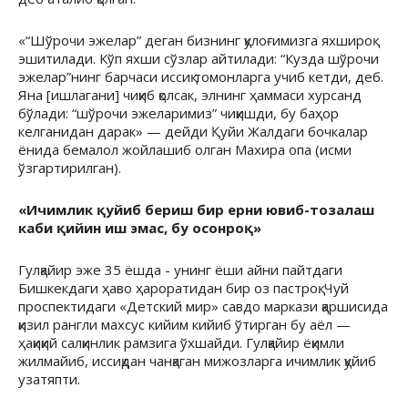
«“Шўрочи эжелар” деган бизнинг қулоғимизга яхшироқ
эшитилади. Кўп яхши сўзлар айтилади: “Кузда шўрочи
эжелар”нинг барчаси иссиқ томонларга учиб кетди, деб.
Яна [ишлагани] чиқиб қолсак, элнинг ҳаммаси хурсанд
бўлади: “шўрочи эжеларимиз” чиқишди, бу баҳор
келганидан дарак» — дейди Қуйи Жалдаги бочкалар
ёнида бемалол жойлашиб олган Махира опа (исми
ўзгартирилган).
«Ичимлик қуйиб бериш бир ерни ювиб-тозалаш
каби қийин иш эмас, бу осонроқ»
Гулқайир эже 35 ёшда - унинг ёши айни пайтдаги
Бишкекдаги ҳаво ҳароратидан бир оз пастроқ. Чуй
проспектидаги «Детский мир» савдо маркази қаршисида
қизил рангли махсус кийим кийиб ўтирган бу аёл —
ҳақиқий салқинлик рамзига ўхшайди. Гулқайир ёқимли
жилмайиб, иссиқдан чанқаган мижозларга ичимлик қуйиб
узатяпти.