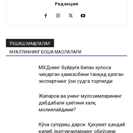
Редакция
ЎХШАШ МАҚОЛАЛАР
МУАЛЛИФНИНГ БОШҚА МАҚОЛАЛАРИ
МХДҚнинг буйруғи билан хулоса
чиқарган ҳамкасбини танқид қилган
экспертнинг ўзи судга тортилди
Жапаров ва унинг мулозимларининг
дабдабали ҳаётини халқ
молиялайдими?
Кўча супуриш дарси. Ҳукумат қандай
қилиб ўқитувчиларнинг обрўсини