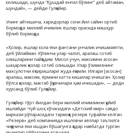
келишади, шунда “Қушдай енгил бўлинг” деб айтаман,
шундай», — дейди Гулқайир.
Унинг айтишича, харидорлар сони йил сайин ортиб
бормоқда: миллий ичимлик ёшлар орасида машҳур
бўлиб бормоқда.
«Ҳозир, ёшлар кола ёки фантани унчалик ичишмаяпти,
деб ўйлайман. Кўпинча улар чалоп, аралаш сотиб
олишларини пайқадим. Мисол учун, максимни асосан
шаҳарлик қизлар сотиб олишади. Улар ўзимизнинг
махсулотни ёқтиришлари жуда ёқимли. Илгари [асосан]
аралаш, максим, ёрмани катта кишилар ичишган. Ҳозир
бўлса қизлар, мактаб ўқувчилари ҳам ичишади», — деди
хурсанд бўлиб Гулқайир.
Гулқайир тўрт йилдан бери миллий ичимликни қуйиб
ишлайди. Чуй шоҳ кўчасидаги «Детский мир» савдо
маркази рўпарасидаги тармоққа резерв туфайли келган.
«Резерв» деб компанияда ишловчи аёллар таътилга
чиққунича ёки ишдан бўшагунга қадар навбатда турган
ишчилар рўйхатини аташади.