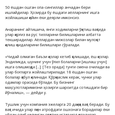
50 ёшдан ошган опа-сингиллар анчадан бери
ишлайдилар. Ҳозирда бу ёшдаги аёлларнинг ишга
жойлашиши қийин ёки деярли имконсиз.
Анаранинг айтишича, янги ходимларни ўқитиш вақтида
улар қирғиз ва рус тилларини билишларини албатта
текширадилар. Аёллардан мижозлар билан мулоқот
қилиш қоидаларини билишлари сўралади.
«Чидай олмаган баъзи қизлар кетиб қолишади, ёш қизлар.
Эндиликда, шунинг учун ўғил болаларни [ишлаш учун]
ишга олишмоқда [...]. [Тез орада] тунги смена очилади ва
улар боғларга жойлаштирилади. 18 ёшдан ошган
болалар қабул қилинади. Қўрқмаслик керак, чунки улар
одамлар орасида бўлади. Бу бизнинг
маҳсулотларимизни ҳозирги шароитда сотишдаги бир
йўналиш», — дейди у.
Тушлик учун компания эжеларга 20 дақиқа вақт беради. Бу
вақт ичида улар яқин атрофдаги ошхонага борадилар ёки
уйдан олиб келинган овқатни истеъмол қиладилар.