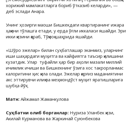
хорижий мамлакатларга бориб ўтказиб келарди», —
деб эслади Анара.
Унинг ҳозирги маоши Бишкекдаги квартиранинг ижара
ҳақини тўлашга етади, у ерда ўғли иккаласи яшайди. Эри
икки қизини қараб, Тўқмоқ шаҳрида яшайди.
«Шўро эжелар» билан суҳбатлашар эканмиз, уларнинг
иши шаҳардаги муҳитга ва кайфиятга таъсир қилишини
кузатдик. Улар туфайли ҳар бир аҳоли мазали миллий
ичимлик ичиши ва Бишкекнинг ўзига хос такрорланмас
калоритини ҳис қила олади. Эжелар қирғиз маданиятини
акс эттирувчи илиқ ва меҳмондўст муҳит яратишларига
шубҳа йўқ.
Матн:
Айжамал Жаманкулова
Суҳбатни олиб борганлар:
Нуриза Уланбек қизи,
Акилай Курманова ва Жаркинай Суюнбекова