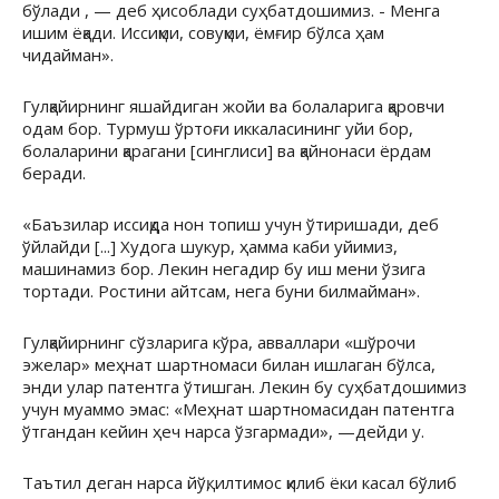
бўлади , — деб ҳисоблади суҳбатдошимиз. - Менга
ишим ёқади. Иссиқми, совуқми, ёмғир бўлса ҳам
чидайман».
Гулқайирнинг яшайдиган жойи ва болаларига қаровчи
одам бор. Турмуш ўртоғи иккаласининг уйи бор,
болаларини қарагани [синглиси] ва қайнонаси ёрдам
беради.
«Баъзилар иссиқда нон топиш учун ўтиришади, деб
ўйлайди [...] Худога шукур, ҳамма каби уйимиз,
машинамиз бор. Лекин негадир бу иш мени ўзига
тортади. Ростини айтсам, нега буни билмайман».
Гулқайирнинг сўзларига кўра, авваллари «шўрочи
эжелар» меҳнат шартномаси билан ишлаган бўлса,
энди улар патентга ўтишган. Лекин бу суҳбатдошимиз
учун муаммо эмас: «Меҳнат шартномасидан патентга
ўтгандан кейин ҳеч нарса ўзгармади», —дейди у.
Таътил деган нарса йўқ, илтимос қилиб ёки касал бўлиб