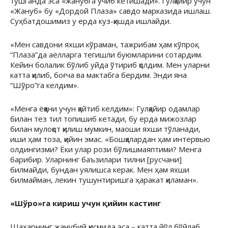
тушганда эса «жанубга учиб кетишади». Гулқайир учун
«Жануб» бу «Дордой Плаза» савдо марказида ишлаш.
Суҳбатдошимиз у ерда куз-қишда ишлайди.
«Мен савдони яхши кўраман, тажрибам ҳам кўпроқ.
“Плаза”да аёлларга тегишли буюмларини сотардим.
Кейин болалик бўлиб уйда ўтириб қолдим. Мен уларни
катта қилиб, боғча ва мактабга бердим. Энди яна
“Шўро”га келдим».
«Менга ёққани учун қайтиб келдим»: Гулқайир одамлар
билан тез тил топишиб кетади, бу ерда мижозлар
билан мулоқот қилиш мумкин, маоши яхши тўланади,
иши ҳам тоза, қийин эмас. «Бошқалардан ҳам интервью
олдингизми? Ёки улар рози бўлишмаяптими? Менга
барибир. Уларнинг баъзилари тилни [русчани]
билмайди, бундан уялишса керак. Мен ҳам яхши
билмайман, лекин тушунтиришга ҳаракат қиламан».
«Шўро»га кириш учун қийин кастинг
Шаҳарнинг жанубий қисмида эса – катта йўл бўйлаб