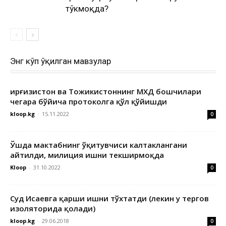
тўкмоқда?
Энг кўп ўқилган мавзулар
Қирғизистон ва Тожикистоннинг МХДҚ бошчилари
чегара бўйича протоколга қўл қўйишди
kloop.kg
-
15.11.2022
0
Ўшда мактабнинг ўқитувчиси калтаклангани
айтилди, милиция ишни текширмоқда
Kloop
-
31.10.2022
0
Суд Исаевга қарши ишни тўхтатди (лекин у тергов
изоляторида қолади)
kloop.kg
-
29.06.2018
0