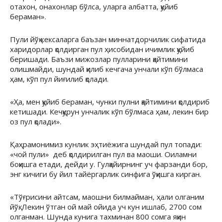
отахон, онахонлар бўлса, уларга албатта, қуйиб
бераман».
Пули йўқ кексаларга баъзан миннатдорчилик сифатида
харидорлар қолдирган пул ҳисобидан ичимлик қуйиб
беришади. Баъзи мижозлар пулларини қайтимини
олишмайди, шундай қилиб кечгача унчали кўп бўлмаса
ҳам, кўп пул йиғилиб қолади.
«Ҳа, мен қуйиб бераман, чунки пулни қайтимини қолдириб
кетишади. Кечқурун унчалик кўп бўлмаса ҳам, лекин бир
оз пул қолади».
Қаҳрамонимиз кунлик эҳтиёжига шундай пул топади:
«чой пули» деб қолдирилган пул ва маоши. Оиламни
боқишга етади, дейди у. Гулқайирнинг уч фарзанди бор,
энг кичиги бу йил тайёргарлик синфига ўқишга кирган.
«Тўғрисини айтсам, маошни билмайман, ҳали олганим
йўқ. Лекин ўтган ой май ойида уч кун ишлаб, 2700 сом
олганман. Шунда кунига тахминан 800 сомга яқин