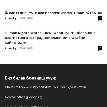
Шадиевнинг устидан иккинчи жиноят иши қўзғалди
kloop.kg
-
28.06.2018
0
Human Rights Watch: HRW: Фаол Тунгишбаевнинг
Қозоғистонга экстрадицияланиши «ғазабни
қайнатади»
kloop.kg
-
28.06.2018
0
Биз билан боғланиш учун:
Манзил: Горький кўчаси 48/1, Бишкек, Қирғизистон
Почта: office@kloop.kg