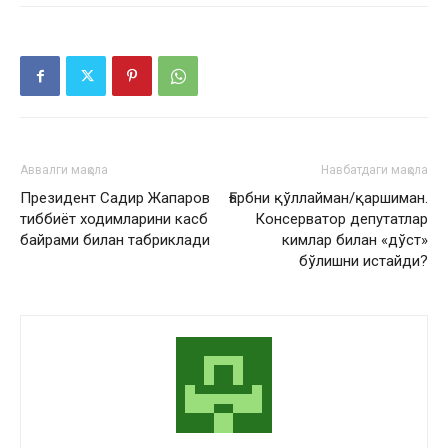
Аввалги мақола
Навбатдаги мақола
Президент Садир Жапаров
Ғарбни қўллайман/қаршиман.
тиббиёт ходимларини касб
Консерватор депутатлар
байрами билан табриклади
кимлар билан «дўст»
бўлишни истайди?