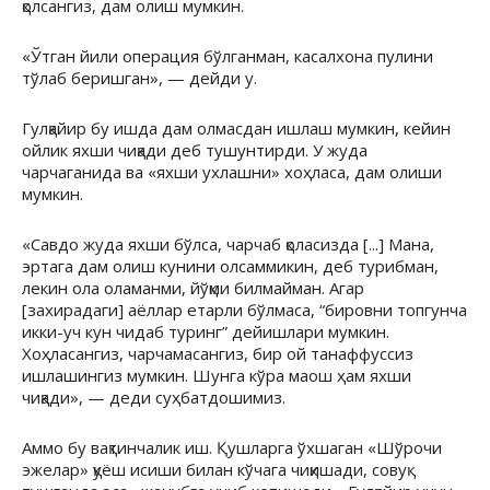
қолсангиз, дам олиш мумкин.
«Ўтган йили операция бўлганман, касалхона пулини
тўлаб беришган», — дейди у.
Гулқайир бу ишда дам олмасдан ишлаш мумкин, кейин
ойлик яхши чиқади деб тушунтирди. У жуда
чарчаганида ва «яхши ухлашни» хоҳласа, дам олиши
мумкин.
«Савдо жуда яхши бўлса, чарчаб қоласизда [...] Мана,
эртага дам олиш кунини олсаммикин, деб турибман,
лекин ола оламанми, йўқми билмайман. Агар
[захирадаги] аёллар етарли бўлмаса, “бировни топгунча
икки-уч кун чидаб туринг” дейишлари мумкин.
Хоҳласангиз, чарчамасангиз, бир ой танаффуссиз
ишлашингиз мумкин. Шунга кўра маош ҳам яхши
чиқади», — деди суҳбатдошимиз.
Аммо бу вақтинчалик иш. Қушларга ўхшаган «Шўрочи
эжелар» қуёш исиши билан кўчага чиқишади, совуқ