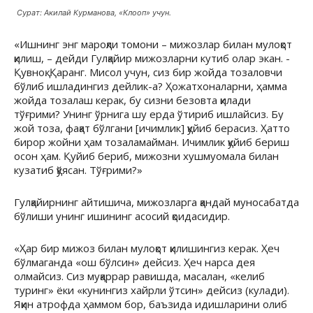
Сурат: Акилай Курманова, «Клооп» учун.
«Ишнинг энг мароқли томони – мижозлар билан мулоқот
қилиш, – дейди Гулқайир мижозларни кутиб олар экан. -
Қувноқ. Қаранг. Мисол учун, сиз бир жойда тозаловчи
бўлиб ишладингиз дейлик-а? Ҳожатхоналарни, ҳамма
жойда тозалаш керак, бу сизни безовта қилади
тўғрими? Унинг ўрнига шу ерда ўтириб ишлайсиз. Бу
жой тоза, фақат бўлгани [ичимлик] қуйиб берасиз. Ҳатто
бирор жойни ҳам тозаламайман. Ичимлик қуйиб бериш
осон ҳам. Қуйиб бериб, мижозни хушмуомала билан
кузатиб қўясан. Тўғрими?»
Гулқайирнинг айтишича, мижозларга қандай муносабатда
бўлиши унинг ишининг асосий қоидасидир.
«Ҳар бир мижоз билан мулоқот қилишингиз керак. Ҳеч
бўлмаганда «ош бўлсин» дейсиз. Ҳеч нарса дея
олмайсиз. Сиз муқаррар равишда, масалан, «келиб
туринг» ёки «кунингиз хайрли ўтсин» дейсиз (кулади).
Яқин атрофда ҳаммом бор, баъзида идишларини олиб