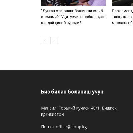
"Дунган ота-онанг бошингни юлиб
Парламентд
олсинми?" Ўқитувчи талабалардан
танқидлар 
қандай ҳисоб сўради?
маслаҳат 
Биз билан боғланиш учун:
Манзил: Горький кўчаси 48/1, Бишкек,
Қирғизистон
Почта: office@kloop.kg