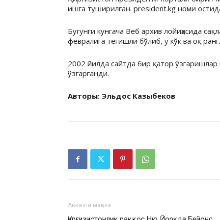
ишга туширилган. president.kg номи ости
Бугунги кунгача Веб архив лойиҳасида сақ
февралига тегишли бўлиб, у кўк ва оқ ран
2002 йилда сайтда бир қатор ўзгаришлар ю
ўзгарганди.
Авторы: Эльдос Казыбеков
Аввалги мақола
Қирғизистонлик раққос Ню Йоркда Бейонс