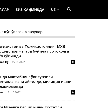
ЕАЛАР
БИЗ ҲАҚИМИЗДА
UZ
нг кўп ўқилган мавзулар
ирғизистон ва Тожикистоннинг МХДҚ
ошчилари чегара бўйича протоколга
ўл қўйишди
oop.kg
-
15.11.2022
0
шда мактабнинг ўқитувчиси
алтаклангани айтилди, милиция ишни
екширмоқда
oop
-
31.10.2022
0
уд Исаевга қарши ишни тўхтатди