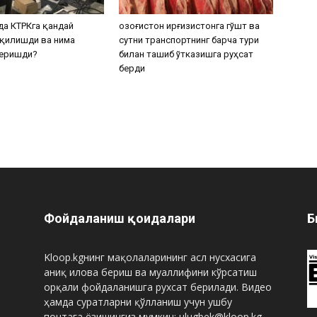
а КТРКга қандай
Қозоғистон Қирғизистонга гўшт ва
қилишди ва нима
сутни транспортнинг барча тури
беришди?
билан ташиб ўтказишга руҳсат
берди
Фойдаланиш қоидалари
Б
Kloop.kgнинг мақолаларининг асл нусхасига
аниқ илова бериш ва муаллифини кўрсатиш
орқали фойдаланишга рухсат берилади. Видео
ҳамда суратларни қўлланиш учун ушбу
почтага ёзишингиз мумкин: ulugbek@kloop.kg