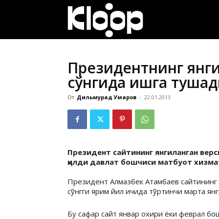
ҚИРҒИЗИСТОН
ЯНГИЛИКЛАРИ
Президентнинг янги
сўнгида ишга тушад
От
Дильмурад Умаров
-
22.01.2013
Президент сайтининг янгиланган вер
қилди давлат бошчиси матбуот хизма
Президент Алмазбек Атамбаев сайтининг 
сўнгги ярим йил ичида тўртинчи марта янг
Бу сафар сайт январ охири ёки феврал б