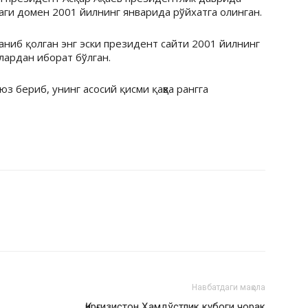
даги домен 2001 йилнинг январида рўйхатга олинган.
ланиб қолган энг эски президент сайти 2001 йилнинг
глардан иборат бўлган.
з бериб, унинг асосий қисми қаҳва рангга
Навбатдаги мақола
Қирғизистон Ҳамдўстлик кубоги чорак