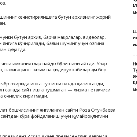
ов.
(
kl
ишининг кечиктирилишига бутун архивнинг жорий
ан.
Ш
Чунки бутун архив, барча мақолалар, видеолар,
и
 янгига кўчирилади, балки шунинг учун озгина
kl
ан суҳбатда.
ор янги имкониятлар пайдо бўлишини айтди. Улар
H
, навигацион тизим ва қидирув кабилар ҳам бор.
Т
э
қ
нтябр охирида ишга тушиши ваъда қилинганди,
ан санада сайт ишга тушмаган — хизмат етакчиси
kl
га очиқлик киритмади.
лат бошчисининг янгиланган сайти Роза Отунбаева
 сайтдан кўра фойдаланиш учун қулайроқлигини
и президент Асқар Ақаев президентлик даврида