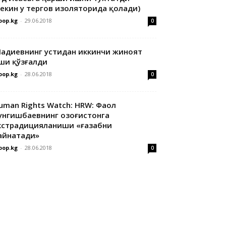
лекин у тергов изоляторида қолади)
oop.kg
-
29.06.2018
0
адиевнинг устидан иккинчи жиноят
ши қўзғалди
oop.kg
-
28.06.2018
0
uman Rights Watch: HRW: Фаол
унгишбаевнинг Қозоғистонга
кстрадицияланиши «ғазабни
айнатади»
oop.kg
-
28.06.2018
0