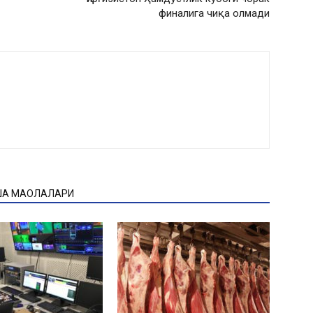
финалига чиқа олмади
ҚА МАҚОЛАЛАРИ