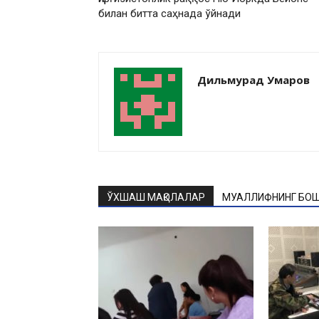
билан битта саҳнада ўйнади
Дильмурад Умаров
ЎХШАШ МАҚОЛАЛАР
МУАЛЛИФНИНГ БОШ