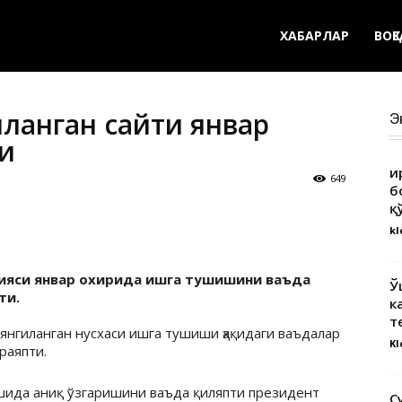
ХАБАРЛАР
ВОҚ
ланган сайти январ
Э
и
Қ
649
б
қ
kl
сияси январ охирида ишга тушишини ваъда
Ў
ти.
к
т
янгиланган нусхаси ишга тушиши ҳақидаги ваъдалар
Kl
раяпти.
ошида аниқ ўзгаришини ваъда қиляпти президент
С