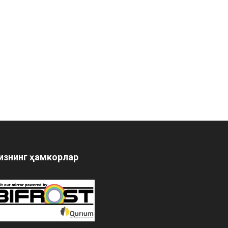
изнинг ҳамкорлар