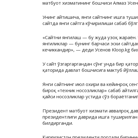
матбуот хизматининг бошчиси Алмаз Усен
Унинг айтишича, янги сайтнинг ишга туш
сайтда янги сайтга кўчирилиши сабаб бўлг
«Сайтни янгилаш — бу жуда узоқ жараён. 
янгиликлар — бунинг барчаси эски сайтдан
кечиккандир», — деди Усенов Kloop.kg бил
У сайт ўзгаргаргандан сўнг унда бир қат
қаторида давлат бошчисига мактуб йўллаш
Янги сайтнинг июл охири ва кейинроқ се
бироқ «техник носозликлар» сабаб айтилг
қайси носозликлар устида сўз бораётгани
Президент матбуот хизмати аввалроқ дав
президентлиги даврида ишга туширилган
билдирганди.
Қирғизистон президенти портали биринч