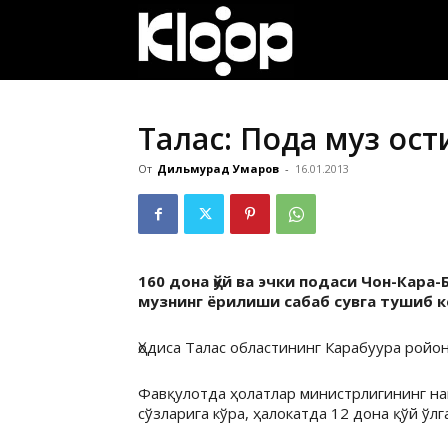
ҚИРҒИЗИСТОН
ЯНГИЛИКЛАРИ
Талас: Пода муз ост
От
Дильмурад Умаров
-
16.01.2013
160 дона қўй ва эчки подаси Чон-Кара
музнинг ёрилиши сабаб сувга тушиб к
Ҳодиса Талас областининг Карабуура ройо
Фавқулотда ҳолатлар министрлигининг на
сўзларига кўра, ҳалокатда 12 дона қўй ўлг