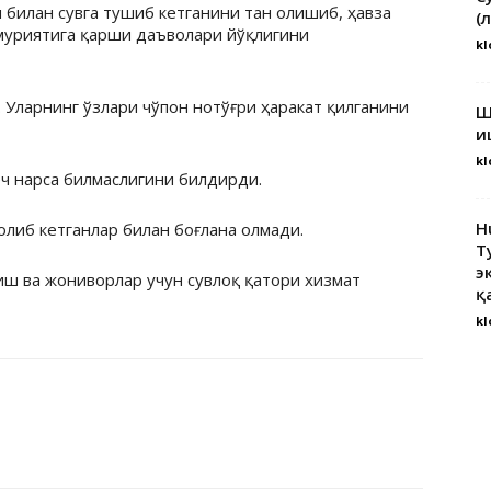
билан сувга тушиб кетганини тан олишиб, ҳавза
(
муриятига қарши даъволари йўқлигини
kl
Уларнинг ўзлари чўпон нотўғри ҳаракат қилганини
Ш
и
kl
еч нарса билмаслигини билдирди.
H
олиб кетганлар билан боғлана олмади.
Т
э
иш ва жониворлар учун сувлоқ қатори хизмат
қ
kl