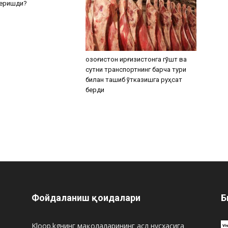
беришди?
Қозоғистон Қирғизистонга гўшт ва
сутни транспортнинг барча тури
билан ташиб ўтказишга руҳсат
берди
Фойдаланиш қоидалари
Б
Kloop.kgнинг мақолаларининг асл нусхасига