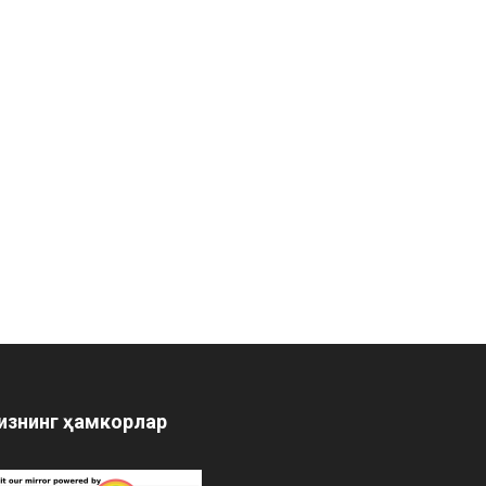
изнинг ҳамкорлар