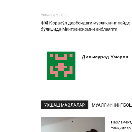
Аввалги мақола
ФҲМ Қоракўл дарёсидаги музликнинг пайдо
бўлишида Минтранскомни айблаяпти
Дильмурад Умаров
ЎХШАШ МАҚОЛАЛАР
МУАЛЛИФНИНГ БОШ
Парламентд
танқидлар 