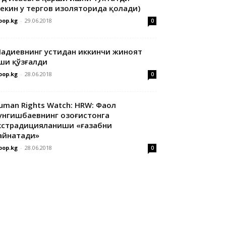
лекин у тергов изоляторида қолади)
oop.kg
-
29.06.2018
0
адиевнинг устидан иккинчи жиноят
ши қўзғалди
oop.kg
-
28.06.2018
0
uman Rights Watch: HRW: Фаол
унгишбаевнинг Қозоғистонга
кстрадицияланиши «ғазабни
айнатади»
oop.kg
-
28.06.2018
0