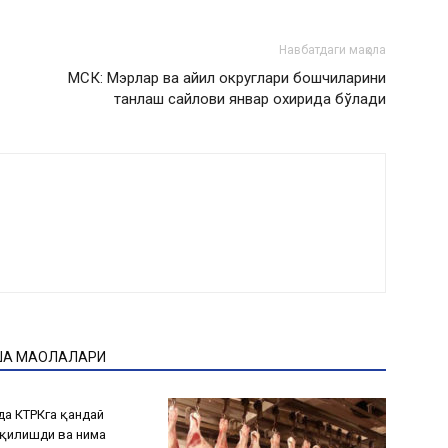
Навбатдаги мақола
МСК: Мэрлар ва айил округлари бошчиларини
танлаш сайлови январ охирида бўлади
ҚА МАҚОЛАЛАРИ
а КТРКга қандай
қилишди ва нима