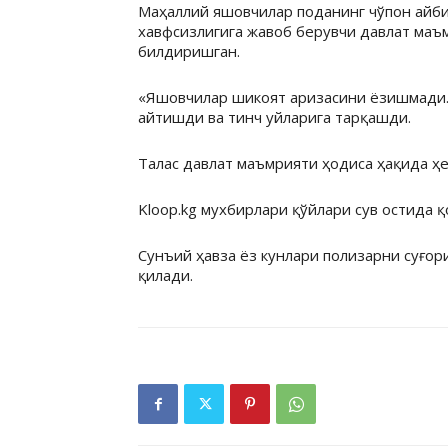
Маҳаллий яшовчилар поданинг чўпон айби 
хавфсизлигига жавоб берувчи давлат маъ
билдиришган.
«Яшовчилар шикоят аризасини ёзишмади. 
айтишди ва тинч уйларига тарқашди.
Талас давлат маъмрияти ҳодиса ҳақида ҳ
Kloop.kg мухбирлари қўйлари сув остида қ
Сунъий ҳавза ёз кунлари полизарни суғор
қилади.