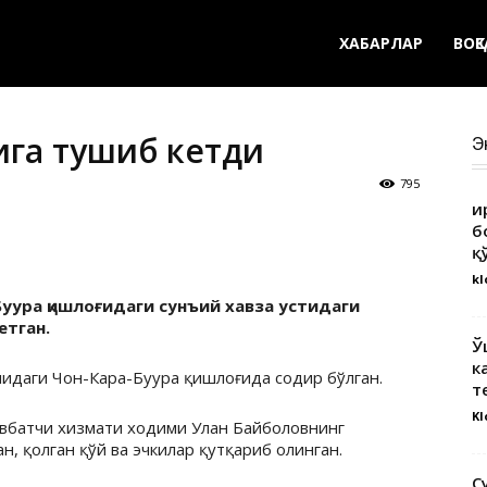
ХАБАРЛАР
ВОҚ
ига тушиб кетди
Э
795
Қ
б
қ
kl
-Буура қишлоғидаги сунъий хавза устидаги
етган.
Ў
к
нидаги Чон-Кара-Буура қишлоғида содир бўлган.
т
Kl
вбатчи хизмати ходими Улан Байболовнинг
ан, қолган қўй ва эчкилар қутқариб олинган.
С