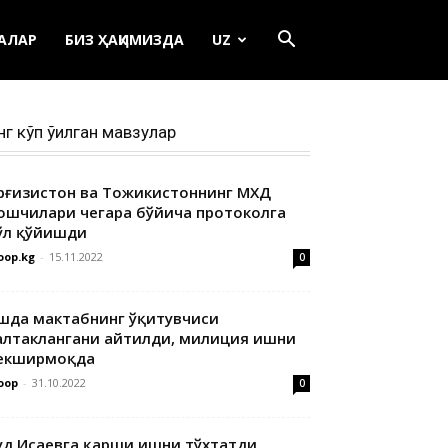
ЕАЛАР
БИЗ ҲАҚИМИЗДА
UZ
нг кўп ўқилган мавзулар
ирғизистон ва Тожикистоннинг МХДҚ
ошчилари чегара бўйича протоколга
ўл қўйишди
oop.kg
-
15.11.2022
0
шда мактабнинг ўқитувчиси
алтаклангани айтилди, милиция ишни
екширмоқда
oop
-
31.10.2022
0
уд Исаевга қарши ишни тўхтатди