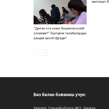
маслаҳат 
"Дунган ота-онанг бошингни юлиб
олсинми?" Ўқитувчи талабалардан
қандай ҳисоб сўради?
Биз билан боғланиш учун:
Манзил: Горький кўчаси 48/1, Бишкек,