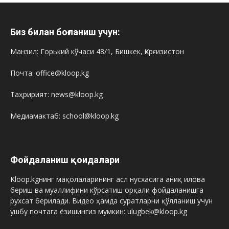
Биз билан боғланиш учун:
Манзил: Горький кўчаси 48/1, Бишкек, Қирғизистон
Почта: office@kloop.kg
Таҳририят: news@kloop.kg
Медиамактаб: school@kloop.kg
Фойдаланиш қоидалари
Kloop.kgнинг мақолаларининг асл нусхасига аниқ илова
бериш ва муаллифини кўрсатиш орқали фойдаланишга
рухсат берилади. Видео ҳамда суратларни қўлланиш учун
ушбу почтага ёзишингиз мумкин: ulugbek@kloop.kg