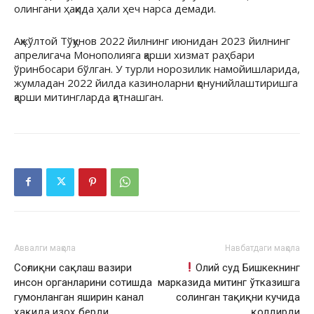
олингани ҳақида ҳали ҳеч нарса демади.
Ақжўлтой Тўқунов 2022 йилнинг июнидан 2023 йилнинг
апрелигача Монополияга қарши хизмат раҳбари
ўринбосари бўлган. У турли норозилик намойишларида,
жумладан 2022 йилда казиноларни қонунийлаштиришга
қарши митингларда қатнашган.
Аввалги мақола
Навбатдаги мақола
Соғлиқни сақлаш вазири
Олий суд Бишкекнинг
инсон органларини сотишда
марказида митинг ўтказишга
гумонланган яширин канал
солинган тақиқни кучида
ҳақида изоҳ берди
қолдирди