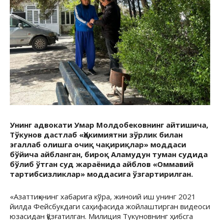
Унинг адвокати Умар Молдобековнинг айтишича,
Тўкунов дастлаб «Ҳокимиятни зўрлик билан
эгаллаб олишга очиқ чақириқлар» моддаси
бўйича айбланган, бироқ Аламудун туман судида
бўлиб ўтган суд жараёнида айблов «Оммавий
тартибсизликлар» моддасига ўзгартирилган.
«Азаттиқ»нинг хабарига кўра, жиноий иш унинг 2021
йилда Фейсбукдаги саҳифасида жойлаштирган видеоси
юзасидан қўзғатилган. Милиция Тукуновнинг ҳибсга