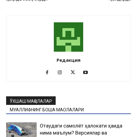
Редакция
ЎХШАШ МАҚОЛАЛАР
МУАЛЛИФНИНГ БОШҚА МАҚОЛАЛАРИ
Оқтаудаги самолёт ҳалокати ҳақида
нима маълум? Версиялар ва