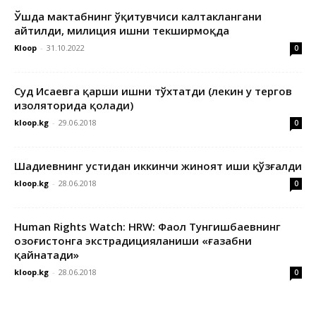
Ўшда мактабнинг ўқитувчиси калтаклангани
айтилди, милиция ишни текширмоқда
Kloop
-
31.10.2022
0
Суд Исаевга қарши ишни тўхтатди (лекин у тергов
изоляторида қолади)
kloop.kg
-
29.06.2018
0
Шадиевнинг устидан иккинчи жиноят иши қўзғалди
kloop.kg
-
28.06.2018
0
Human Rights Watch: HRW: Фаол Тунгишбаевнинг
Қозоғистонга экстрадицияланиши «ғазабни
қайнатади»
kloop.kg
-
28.06.2018
0