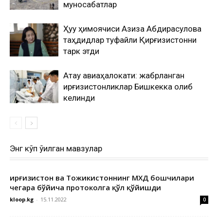
муносабатлар
Ҳуқуқ ҳимоячиси Азиза Абдирасулова
таҳдидлар туфайли Қирғизистонни
тарк этди
Ақтау авиаҳалокати: жабрланган
қирғизистонликлар Бишкекка олиб
келинди
Энг кўп ўқилган мавзулар
Қирғизистон ва Тожикистоннинг МХДҚ бошчилари
чегара бўйича протоколга қўл қўйишди
kloop.kg
-
15.11.2022
0