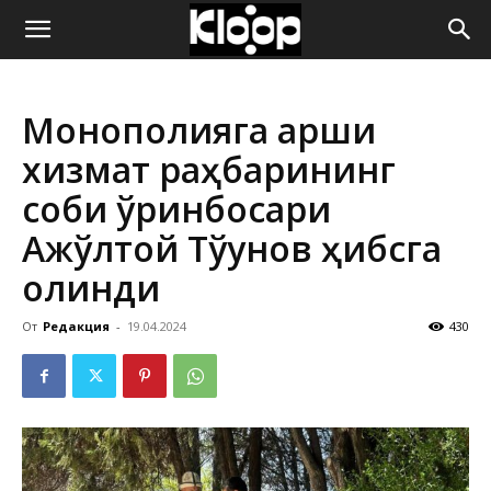
ҚИРҒИЗИСТОН
Монополияга қарши
ЯНГИЛИКЛАРИ
хизмат раҳбарининг
собиқ ўринбосари
Ақжўлтой Тўқунов ҳибсга
олинди
От
Редакция
-
19.04.2024
430