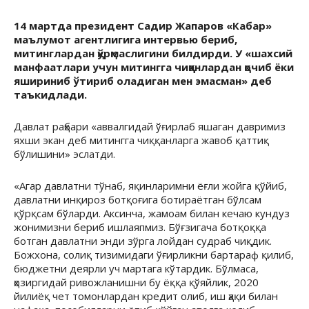
14 мартда президент Садир Жапаров «Кабар»
маълумот агентлигига интервью бериб,
митинглардан қўрқмаслигини билдирди. У «шахсий
манфаатлари учун митингга чиққанлардан қочиб ёки
яшириниб ўтириб оладиган мен эмасман» деб
таъкидлади.
Давлат раҳбари «аввалгидай ўғирлаб яшаган давримиз
яхши экан деб митингга чиққанларга жавоб қаттиқ
бўлишини» эслатди.
«Агар давлатни тўнаб, яқинларимни ёғли жойга қўйиб,
давлатни инқироз ботқоғига ботираётган бўлсам
қўрқсам бўларди. Аксинча, жамоам билан кечаю кундуз
жонимизни бериб ишлаяпмиз. Бўғзигача ботқоққа
ботган давлатни энди зўрга лойдан судраб чиқдик.
Божхона, солиқ тизимидаги ўғирликни бартараф қилиб,
бюджетни деярли уч мартага кўтардик. Бўлмаса,
ҳозиргидай ривожланишни бу ёққа қўяйлик, 2020
йилиёқ чет томонлардан кредит олиб, иш ҳақи билан