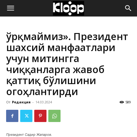
ҚИРҒИЗИСТОН
Қўрқмаймиз». Президент
ЯНГИЛИКЛАРИ
шахсий манфаатлари
учун митингга
чиққанларга жавоб
қаттиқ бўлишини
огоҳлантирди
От
Редакция
-
14.03.2024
589
Президент Садир Жапаров.