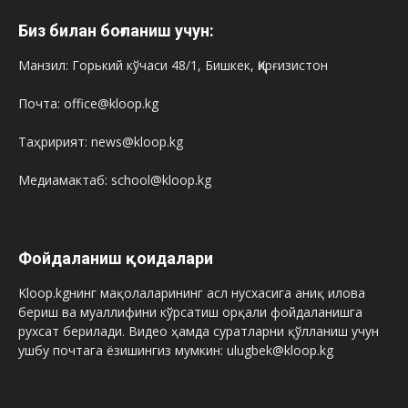
Биз билан боғланиш учун:
Манзил: Горький кўчаси 48/1, Бишкек, Қирғизистон
Почта: office@kloop.kg
Таҳририят: news@kloop.kg
Медиамактаб: school@kloop.kg
Фойдаланиш қоидалари
Kloop.kgнинг мақолаларининг асл нусхасига аниқ илова
бериш ва муаллифини кўрсатиш орқали фойдаланишга
рухсат берилади. Видео ҳамда суратларни қўлланиш учун
ушбу почтага ёзишингиз мумкин: ulugbek@kloop.kg