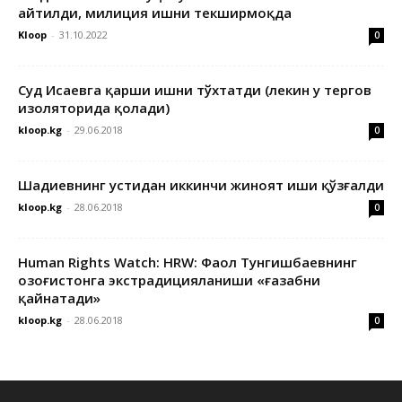
айтилди, милиция ишни текширмоқда
Kloop
-
31.10.2022
0
Суд Исаевга қарши ишни тўхтатди (лекин у тергов
изоляторида қолади)
kloop.kg
-
29.06.2018
0
Шадиевнинг устидан иккинчи жиноят иши қўзғалди
kloop.kg
-
28.06.2018
0
Human Rights Watch: HRW: Фаол Тунгишбаевнинг
Қозоғистонга экстрадицияланиши «ғазабни
қайнатади»
kloop.kg
-
28.06.2018
0