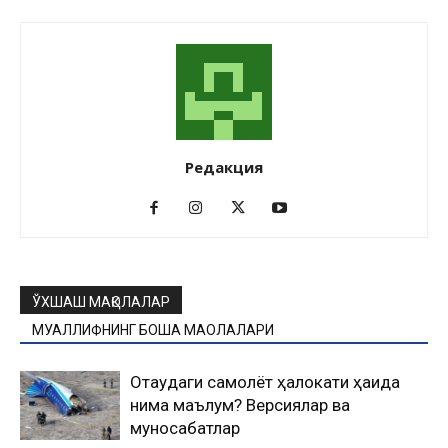
Редакция
ЎХШАШ МАҚОЛАЛАР
МУАЛЛИФНИНГ БОШҚА МАҚОЛАЛАРИ
Оқтаудаги самолёт ҳалокати ҳақида
нима маълум? Версиялар ва
муносабатлар