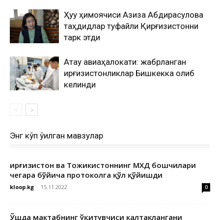
Ҳуқуқ ҳимоячиси Азиза Абдирасулова
таҳдидлар туфайли Қирғизистонни
тарк этди
Ақтау авиаҳалокати: жабрланган
қирғизистонликлар Бишкекка олиб
келинди
Энг кўп ўқилган мавзулар
Қирғизистон ва Тожикистоннинг МХДҚ бошчилари
чегара бўйича протоколга қўл қўйишди
kloop.kg
-
15.11.2022
0
Ўшда мактабнинг ўқитувчиси калтаклангани