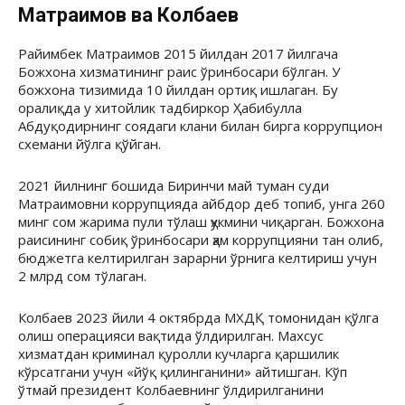
Матраимов ва Колбаев
Райимбек Матраимов 2015 йилдан 2017 йилгача
Божхона хизматининг раис ўринбосари бўлган. У
божхона тизимида 10 йилдан ортиқ ишлаган. Бу
оралиқда у хитойлик тадбиркор Ҳабибулла
Абдуқодирнинг соядаги клани билан бирга коррупцион
схемани йўлга қўйган.
2021 йилнинг бошида Биринчи май туман суди
Матраимовни коррупцияда айбдор деб топиб, унга 260
минг сом жарима пули тўлаш ҳукмини чиқарган. Божхона
раисининг собиқ ўринбосари ҳам коррупцияни тан олиб,
бюджетга келтирилган зарарни ўрнига келтириш учун
2 млрд сом тўлаган.
Колбаев 2023 йили 4 октябрда МХДҚ томонидан қўлга
олиш операцияси вақтида ўлдирилган. Махсус
хизматдан криминал қуролли кучларга қаршилик
кўрсатгани учун «йўқ қилинганини» айтишган. Кўп
ўтмай президент Колбаевнинг ўлдирилганини