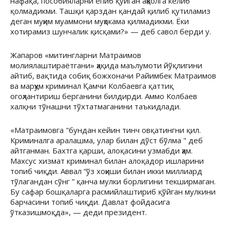
нафақа, пособияларни ёпиб қўйган аҳволга келиб
қолмадикми. Ташқи қарздан қандай қилиб қутиламиз
деган муҳим муаммони муҳокама қилмадикми. Ёки
хотирамиз шунчалик қисқами?» — деб савол берди у.
Жапаров «митингларни Матраимов
молиялаштираётгани» ҳақида маълумоти йўқлигини
айтиб, вақтида собиқ божхоначи Райимбек Матраимов
ва марҳум криминал Қамчи Колбаевга қаттиқ
огоҳлантириш берганини билдирди. Аммо Колбаев
халқни тўнашни тўхтатмаганини таъкидлади.
«Матраимовга "бундан кейин тинч овқатингни қил.
Криминалга аралашма, улар билан дўст бўлма " деб
айтганман. Бахтга қарши, алоқасини узмабди ҳам.
Махсус хизмат криминал билан алоқадор ишларини
топиб чиқди. Аввал “ўз хоҳиши билан икки миллиард
тўлагандан сўнг ” қанча мулки борлигини текширмаган.
Бу сафар бошқаларга расмийлаштириб қўйган мулкини
барчасини топиб чиқди. Давлат фойдасига
ўтказишмоқда», — деди президент.