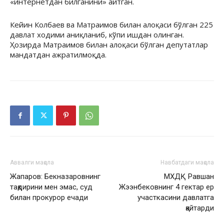
«интернетдан билганини» айтган.
Кейин Колбаев ва Матраимов билан алоқаси бўлган 225
давлат ходими аниқланиб, кўпи ишдан олинган.
Ҳозирда Матраимов билан алоқаси бўлган депутатлар
мандатдан ажратилмоқда.
Аввалги мақола
Навбатдаги мақола
Жапаров: Бекназаровнинг
МХДҚ Равшан
тақдирини мен эмас, суд
Жээнбековнинг 4 гектар ер
билан прокурор ечади
участкасини давлатга
қайтарди