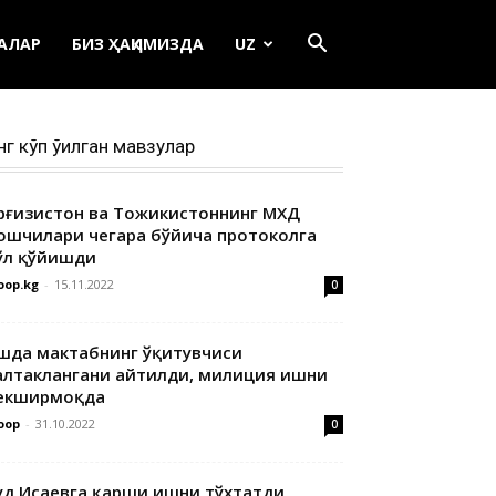
ЕАЛАР
БИЗ ҲАҚИМИЗДА
UZ
нг кўп ўқилган мавзулар
ирғизистон ва Тожикистоннинг МХДҚ
ошчилари чегара бўйича протоколга
ўл қўйишди
oop.kg
-
15.11.2022
0
шда мактабнинг ўқитувчиси
алтаклангани айтилди, милиция ишни
екширмоқда
oop
-
31.10.2022
0
уд Исаевга қарши ишни тўхтатди