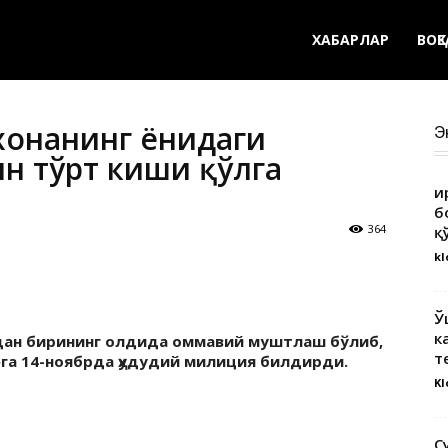
ХАБАРЛАР
ВОҚ
хонанинг ёнидаги
Э
н тўрт киши қўлга
Қ
б
364
қ
kl
Ў
к
дан бирининг олдида оммавий муштлаш бўлиб,
т
п»га 14-ноябрда ҳудудий милиция билдирди.
Kl
С