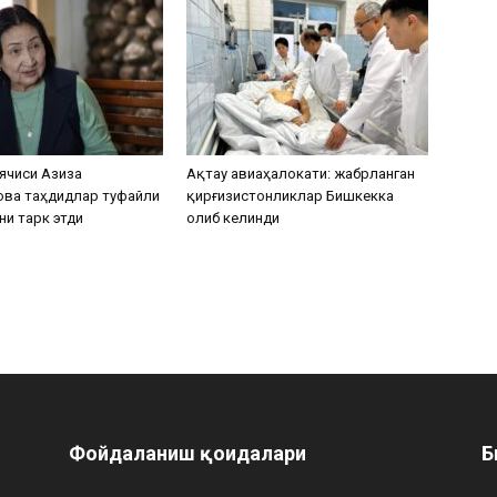
ячиси Азиза
Ақтау авиаҳалокати: жабрланган
ова таҳдидлар туфайли
қирғизистонликлар Бишкекка
ни тарк этди
олиб келинди
Фойдаланиш қоидалари
Б