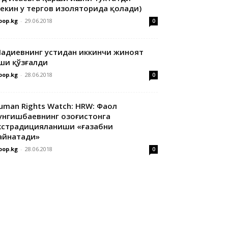
лекин у тергов изоляторида қолади)
oop.kg
-
29.06.2018
0
адиевнинг устидан иккинчи жиноят
ши қўзғалди
oop.kg
-
28.06.2018
0
uman Rights Watch: HRW: Фаол
унгишбаевнинг Қозоғистонга
кстрадицияланиши «ғазабни
айнатади»
oop.kg
-
28.06.2018
0