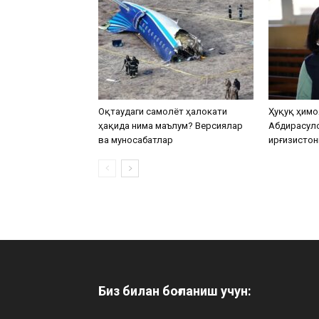
Оқтаудаги самолёт ҳалокати
Ҳуқуқ ҳимо
ҳақида нима маълум? Версиялар
Абдирасул
ва муносабатлар
Қирғизистон
Биз билан боғланиш учун: