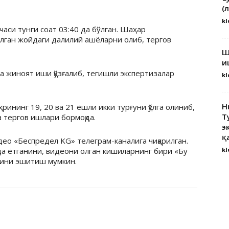
(
kl
часи тунги соат 03:40 да бўлган. Шаҳар
лган жойдаги далилий ашёларни олиб, тергов
Ш
и
а жиноят иши қўзғалиб, тегишли экспертизалар
kl
H
ининг 19, 20 ва 21 ёшли икки турғуни қўлга олиниб,
Т
а тергов ишлари бормоқда.
э
қ
део «Беспредел KG» телеграм-каналига чиқарилган.
рда ётганини, видеони олган кишиларнинг бири «Бу
kl
нини эшитиш мумкин.