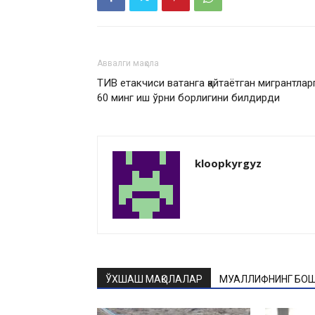
Аввалги мақола
ТИВ етакчиси ватанга қайтаётган мигрантлар
60 минг иш ўрни борлигини билдирди
kloopkyrgyz
ЎХШАШ МАҚОЛАЛАР
МУАЛЛИФНИНГ БОШ