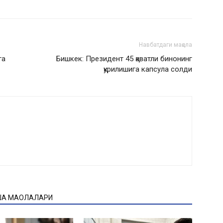
Навбатдаги мақола
га
Бишкек: Президент 45 қаватли бинонинг
қурилишига капсула солди
ҚА МАҚОЛАЛАРИ