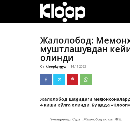
ҚИРҒИЗИСТОН
ЯНГИЛИКЛАРИ
Жалолобод: Меҳмон
муштлашувдан кейи
олинди
От
kloopkyrgyz
-
14.11.2023
Жалолобод шаҳридаги меҳмонхоналар
4 киши қўлга олинди. Бу ҳақда «Клоо
Гумондорлар. Сурат: Жалолобод вилоят ИИБ.