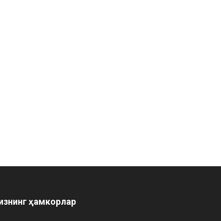
изнинг ҳамкорлар