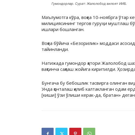
Гумондорлар. Сурат: Жалолобод вилоят ИИБ.
Маълумотга кўра, воқеа 10-ноябрга ўтар ке
милициясининг тергов гуруҳи муштлаш бў
ишлари бошланган.
Воқеа бўйича «Безорилик» моддаси асосид
тайинланди.
Натижада гумондор қатори Жалолобод шаҳр
вақтинча сақлаш жойига киритилди. Ҳозирд
Бунгача бу бебошлик тасвирга олинган ви
Унда қонталаш қилиб калтакланган одам е
[киши] ўзи ўлиши керак-да, братан» дега