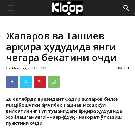
ҚИРҒИЗИСТОН
Жапаров ва Ташиев
ЯНГИЛИКЛАРИ
Қарқира ҳудудида янги
чегара бекатини очди
От
kloop.kg
-
28.10.2023
233
28 октябрда президент Садир Жапаров билан
МХДҚ бошчиси Қамчибек Ташиев Иссиқкўл
вилоятининг Туп туманидаги Қарқира ҳудудида
жойлашган янги «Чаар-Қудуқ» назорат-ўтказиш
пунктини очди.