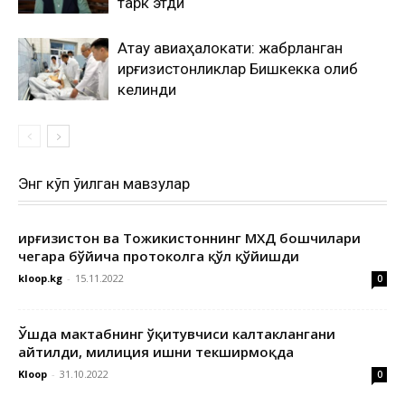
тарк этди
Ақтау авиаҳалокати: жабрланган
қирғизистонликлар Бишкекка олиб
келинди
Энг кўп ўқилган мавзулар
Қирғизистон ва Тожикистоннинг МХДҚ бошчилари
чегара бўйича протоколга қўл қўйишди
kloop.kg
-
15.11.2022
0
Ўшда мактабнинг ўқитувчиси калтаклангани
айтилди, милиция ишни текширмоқда
Kloop
-
31.10.2022
0