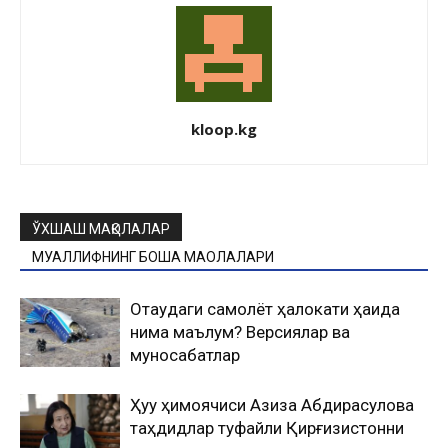
kloop.kg
ЎХШАШ МАҚОЛАЛАР
МУАЛЛИФНИНГ БОШҚА МАҚОЛАЛАРИ
Оқтаудаги самолёт ҳалокати ҳақида
нима маълум? Версиялар ва
муносабатлар
Ҳуқуқ ҳимоячиси Азиза Абдирасулова
таҳдидлар туфайли Қирғизистонни