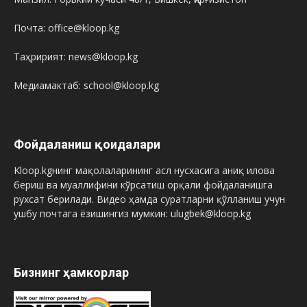
Почта: office@kloop.kg
Таҳририят: news@kloop.kg
Медиамактаб: school@kloop.kg
Фойдаланиш қоидалари
Kloop.kgнинг мақолаларининг асл нусхасига аниқ илова
бериш ва муаллифини кўрсатиш орқали фойдаланишга
рухсат берилади. Видео ҳамда суратларни қўлланиш учун
ушбу почтага ёзишингиз мумкин: ulugbek@kloop.kg
Бизнинг ҳамкорлар