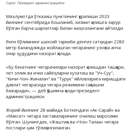
Сурат: Президент администрацияси
Маълумотда ўтказиш пунктининг қурилиши 2023
йилнинг сентябрида бошланиб, хизмат қилишга зарур
бўлган барча шароитлар билан жиҳозлангани айтилди.
Янги бўлимнинг шахсий таркиби денгиз сатҳидан 2280
метр баландликда жойлашган чегаранинг узоқ ва анча
оғир ҳудудини назорат қилади.
«Бу бекатнинг чегарачилари назорат қилишдан ташқари,
чет эллик ва ички сайёҳларни кузатиш ва "Уч-Суу",
"Кичи-Чон-Жиналач" ва "Турук" яйловларига киришдаги
давлат чегарасида чегара режимини сақлашни
бажаради», — деб қўшимча қилди президент
администрацияси.
Жорий йилнинг 28 майида Боткендаги «Ак-Сарай» ва
«Максат» чегара заставаларининг очилиш маросими
бўлган. Шунингдек, «Жаштиқ» ва «Чон-Талаа» чегара
постлари ҳам тўлиқ янгиланган.