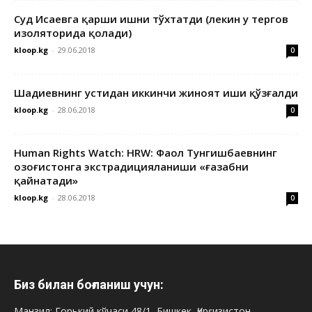
Суд Исаевга қарши ишни тўхтатди (лекин у тергов
изоляторида қолади)
kloop.kg
-
29.06.2018
0
Шадиевнинг устидан иккинчи жиноят иши қўзғалди
kloop.kg
-
28.06.2018
0
Human Rights Watch: HRW: Фаол Тунгишбаевнинг
Қозоғистонга экстрадицияланиши «ғазабни
қайнатади»
kloop.kg
-
28.06.2018
0
Биз билан боғланиш учун:
Манзил: Горький кўчаси 48/1, Бишкек, Қирғизистон