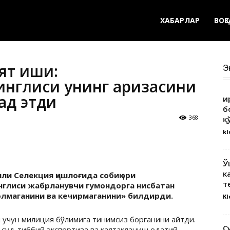
ХАБАРЛАР
ВОҚ
ят иши:
Э
инглиси унинг аризасини
ад этди
Қ
б
368
қ
kl
Ў
к
шли Селекция қишлоғида собиқ эри
т
инглиси жабрланувчи гумондорга нисбатан
 олмаганини ва кечирмаганини» билдирди.
Kl
ш учун милиция бўлимига тинимсиз борганини айтди.
С
 суд-тиббий экспертиза ва калтакланиш одатий