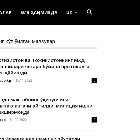
ЕАЛАР
БИЗ ҲАҚИМИЗДА
UZ
нг кўп ўқилган мавзулар
ирғизистон ва Тожикистоннинг МХДҚ
ошчилари чегара бўйича протоколга
ўл қўйишди
oop.kg
-
15.11.2022
0
шда мактабнинг ўқитувчиси
алтаклангани айтилди, милиция ишни
екширмоқда
oop
-
31.10.2022
0
уд Исаевга қарши ишни тўхтатди