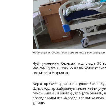
Жабрланувчи. Сурат: Аселга ёрдам инстаграм саҳифаси
Чуй туманининг Селекция қишлоғида, 36 ёшл
маълум бўлган. Юзи-боши ва бўйни кесил
госпиталга ётқизилган.
Бир қатор ОАВлар, аёлнинг қулоғи билан бу
Шифокорлар жабрланувчининг ҳаёти учун са
гумон билан 39 ёшли фуқаро қўлга олиниб, 
асосида милиция «Қасддан соғликка оғир
қўзғади.