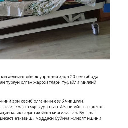
и аёлнинг қийноққа учрагани ҳақда 20 сентябрда
ган турғун олган жароҳатлари туфайли Миллий
рнини эри кесиб олганини ёзиб чиқишган.
ккиз соатга яқин курашган. Аёлни қийнаган деган
вақтинчалик сақлаш жойига киргизилган. Бу факт
 шикаст етказиш» моддаси бўйича жиноят ишини