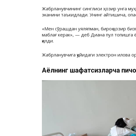
Жабрланувчининг синглиси ҳозир унга муҳ
эканини таъкидлади. Унинг айтишича, опа
«Мен сўрашдан уяляпман, бироқ ҳозир биз
маблағ керак», — деб Диана пул топишга 
қилди.
Жабрланувчига қуйидаги электрон илова ор
Аёлнинг шафқатсизларча пичо