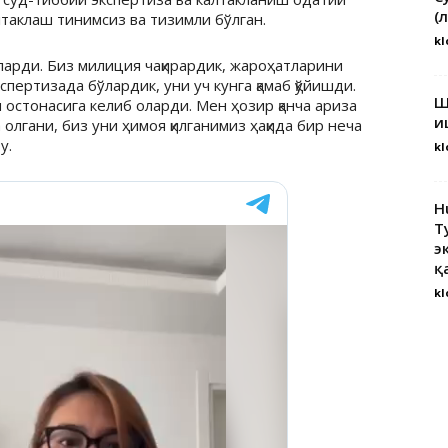
(
алтаклаш тинимсиз ва тизимли бўлган.
kl
ларди. Биз милиция чақирардик, жароҳатларини
спертизада бўлардик, уни уч кунга қамаб қўйишди.
Ш
ни остонасига келиб оларди. Мен ҳозир қанча ариза
и
олгани, биз уни ҳимоя қилганимиз ҳақида бир неча
у.
kl
H
Т
э
қ
kl