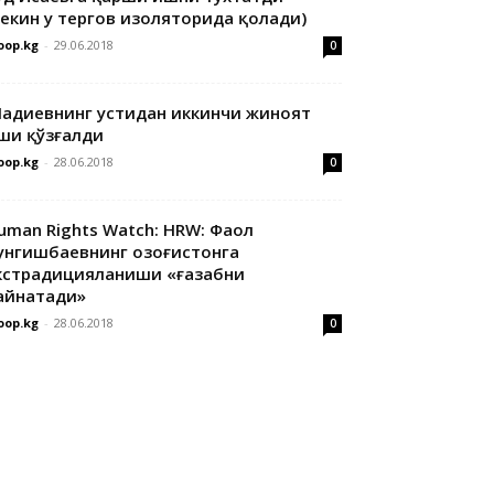
лекин у тергов изоляторида қолади)
oop.kg
-
29.06.2018
0
адиевнинг устидан иккинчи жиноят
ши қўзғалди
oop.kg
-
28.06.2018
0
uman Rights Watch: HRW: Фаол
унгишбаевнинг Қозоғистонга
кстрадицияланиши «ғазабни
айнатади»
oop.kg
-
28.06.2018
0