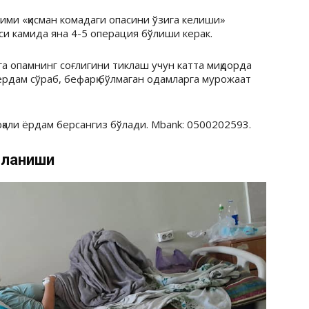
ими «қисман комадаги опасини ўзига келиши»
си камида яна 4-5 операция бўлиши керак.
га опамнинг соғлигини тиклаш учун катта миқдорда
ёрдам сўраб, бефарқ бўлмаган одамларга мурожаат
қали ёрдам берсангиз бўлади. Mbank: 0500202593.
қланиши