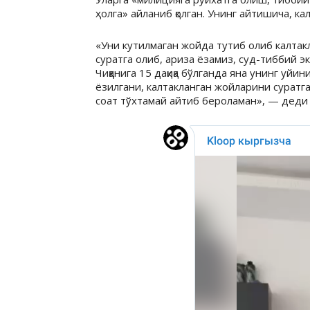
ҳолга» айланиб қолган. Унинг айтишича, к
«Уни кутилмаган жойда тутиб олиб калтак
суратга олиб, ариза ёзамиз, суд-тиббий эк
Чиққанига 15 дақиқа бўлганда яна унинг уйи
ёзилгани, калтакланган жойларини суратга 
соат тўхтамай айтиб бероламан», — деди 