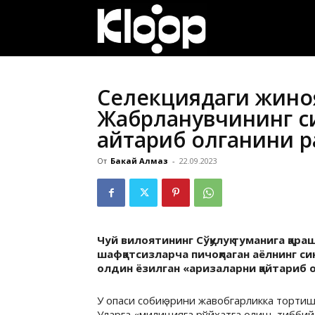
ҚИРҒИЗИСТОН
ЯНГИЛИКЛАРИ
Селекциядаги жино
Жабрланувчининг с
қайтариб олганини р
От
Бакай Алмаз
-
22.09.2023
Чуй вилоятининг Сўқулуқ туманига қара
шафқатсизларча пичоқлаган аёлнинг с
олдин ёзилган «аризаларни қайтариб
У опаси собиқ эрини жавобгарликка торти
Уларга «милицияга рўйхатга олиш, тиббий