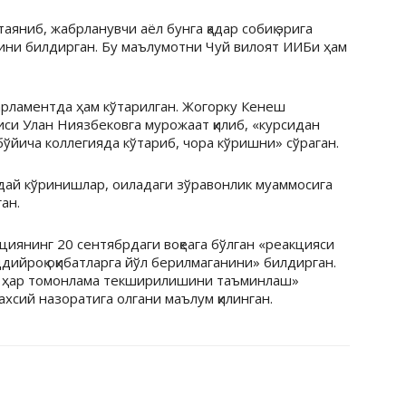
аяниб, жабрланувчи аёл бунга қадар собиқ эрига
анини билдирган. Бу маълумотни Чуй вилоят ИИБи ҳам
парламентда ҳам кўтарилган. Жогорку Кенеш
си Улан Ниязбековга мурожаат қилиб, «курсидан
бўйича коллегияда кўтариб, чора кўришни» сўраган.
ндай кўринишлар, оиладаги зўравонлик муаммосига
ан.
иянинг 20 сентябрдаги воқеага бўлган «реакцияси
ддийроқ оқибатларга йўл берилмаганини» билдирган.
а ҳар томонлама текширилишини таъминлаш»
хсий назоратига олгани маълум қилинган.