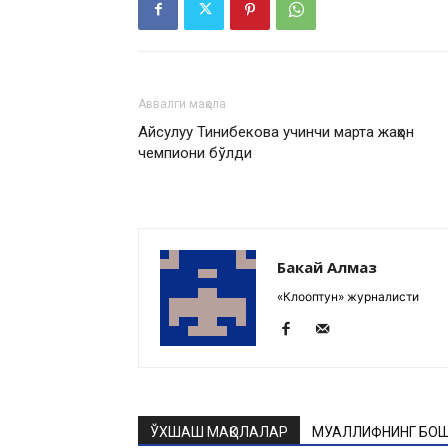
Аввалги мақола
Айсулуу Тинибекова учинчи марта жаҳон
чемпиони бўлди
Бакай Алмаз
«Клооптун» журналисти
ЎХШАШ МАҚОЛАЛАР
МУАЛЛИФНИНГ БОШ