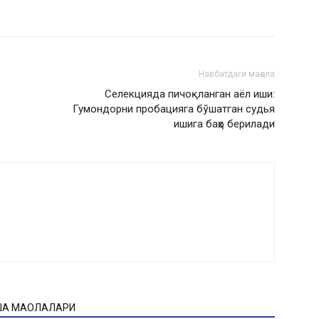
Навбатдаги мақола
Селекцияда пичоқланган аёл иши:
Гумондорни пробацияга бўшатган судья
ишига баҳо берилади
ҚА МАҚОЛАЛАРИ