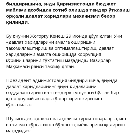
билдиришича, энди Қирғизистонда бюджет
маблағи ҳисобидан сотиб олишда тендер ўтказиш
орқали давлат харидлари механизми бекор
қилинди.
Бу қонунни Жогорку Кенеш 29 июнда қабул қилган. Уни
«давлат харидларини амалга оширишни
такомиллаштириш ва оптималлаштириш, давлат
харидларини амалга оширишда коррупция
кўринишларини тўхтатиш мақсадида» Вазирлар
Маҳкамаси раиси таклиф қилган.
Президент администрация билдиришича, қонунда
давлат харидларининг қонун-қоидаларини
соддалаштириш ва «тендер» тушунчси бўлган бир
қатор қонуний актларга ўзгартириш киритиш
кўрсатилган.
Шунингдек, «давлат ва аҳолини турли товарларга, иш
ва хизмат кўрсатишга бўлган эҳтиёжларини қондириш
мақсадида»: