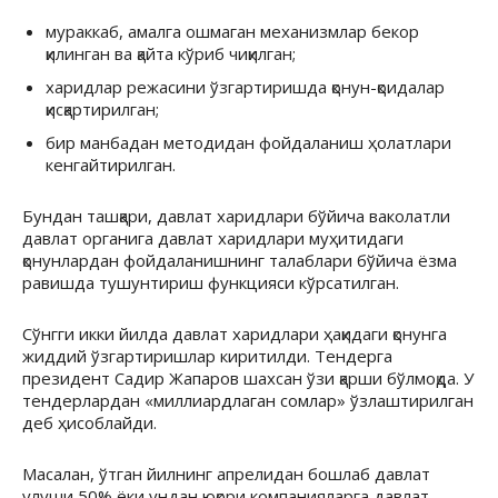
мураккаб, амалга ошмаган механизмлар бекор
қилинган ва қайта кўриб чиқилган;
харидлар режасини ўзгартиришда қонун-қоидалар
қисқартирилган;
бир манбадан методидан фойдаланиш ҳолатлари
кенгайтирилган.
Бундан ташқари, давлат харидлари бўйича ваколатли
давлат органига давлат харидлари муҳитидаги
қонунлардан фойдаланишнинг талаблари бўйича ёзма
равишда тушунтириш функцияси кўрсатилган.
Сўнгги икки йилда давлат харидлари ҳақидаги қонунга
жиддий ўзгартиришлар киритилди. Тендерга
президент Садир Жапаров шахсан ўзи қарши бўлмоқда. У
тендерлардан «миллиардлаган сомлар» ўзлаштирилган
деб ҳисоблайди.
Масалан, ўтган йилнинг апрелидан бошлаб давлат
улуши 50% ёки ундан юқори компанияларга давлат