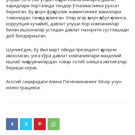
харидлари порталида тендер ўтказмасликка рухсат
берилган. Бу қонун фуқаролик жамиятининг вакиллари
томонидан танқид қилинган. Улар агар қонун қабул қилинса,
коррупция кучайиб, давлат улуши бор компаниялар
билан ишхоналар устидан давлат назорати сустлашади
деб билдиришган.
Шунингдек, бу йил март ойида президент қарорни
имзолаган, унга кўра давлат компаниялари маҳаллий
ишлаб чиқарувчилардан товар сотиб олишга имтиёзлар
бериши керак.
Асосий саҳифадаги Алина Печёнкинанинг Kloop учун
иллюстрацияси.