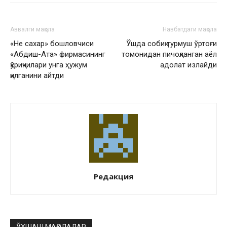
Аввалги мақола
Навбатдаги мақола
«Не сахар» бошловчиси
Ўшда собиқ турмуш ўртоғи
«Абдиш-Ата» фирмасининг
томонидан пичоқланган аёл
қўриқчилари унга ҳужум
адолат излайди
қилганини айтди
Редакция