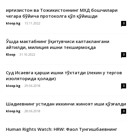
Қирғизистон ва Тожикистоннинг МХДҚ бошчилари
чегара бўйича протоколга қўл қўйишди
kloop.kg
-
15.11.2022
0
Ўшда мактабнинг ўқитувчиси калтаклангани
айтилди, милиция ишни текширмоқда
Kloop
-
31.10.2022
0
Суд Исаевга қарши ишни тўхтатди (лекин у тергов
изоляторида қолади)
kloop.kg
-
29.06.2018
0
Шадиевнинг устидан иккинчи жиноят иши қўзғалди
kloop.kg
-
28.06.2018
0
Human Rights Watch: HRW: Фаол Тунгишбаевнинг