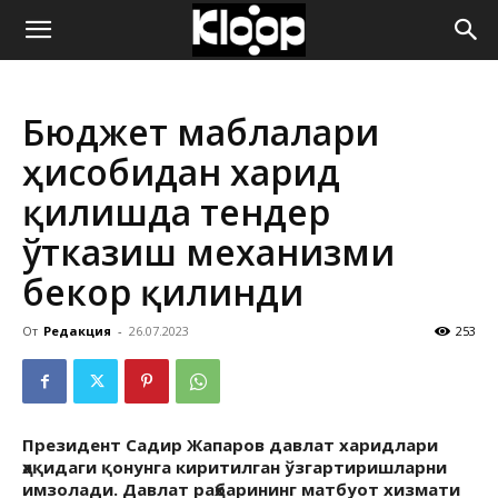
ҚИРҒИЗИСТОН
Бюджет маблағлари
ЯНГИЛИКЛАРИ
ҳисобидан харид
қилишда тендер
ўтказиш механизми
бекор қилинди
От
Редакция
-
26.07.2023
253
Президент Садир Жапаров давлат харидлари
ҳақидаги қонунга киритилган ўзгартиришларни
имзолади. Давлат раҳбарининг матбуот хизмати