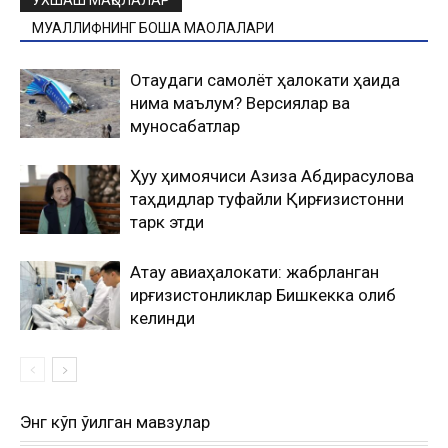
ЎХШАШ МАҚОЛАЛАР
МУАЛЛИФНИНГ БОШҚА МАҚОЛАЛАРИ
Оқтаудаги самолёт ҳалокати ҳақида
нима маълум? Версиялар ва
муносабатлар
Ҳуқуқ ҳимоячиси Азиза Абдирасулова
таҳдидлар туфайли Қирғизистонни
тарк этди
Ақтау авиаҳалокати: жабрланган
қирғизистонликлар Бишкекка олиб
келинди
Энг кўп ўқилган мавзулар