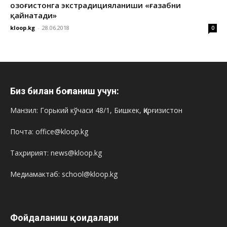
Қозоғистонга экстрадицияланиши «ғазабни
қайнатади»
kloop.kg
-
28.06.2018
0
Биз билан боғланиш учун:
Манзил: Горький кўчаси 48/1, Бишкек, Қирғизистон
Почта: office@kloop.kg
Таҳририят: news@kloop.kg
Медиамактаб: school@kloop.kg
Фойдаланиш қоидалари