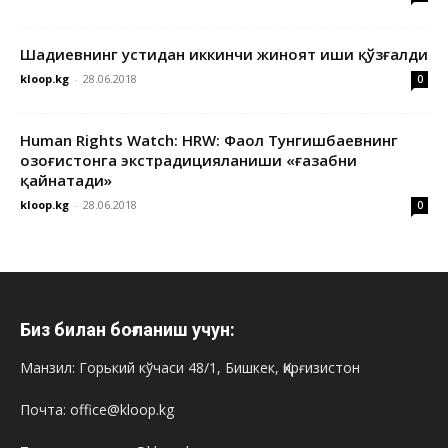
Шадиевнинг устидан иккинчи жиноят иши қўзғалди
kloop.kg
-
28.06.2018
0
Human Rights Watch: HRW: Фаол Тунгишбаевнинг
Қозоғистонга экстрадицияланиши «ғазабни
қайнатади»
kloop.kg
-
28.06.2018
0
Биз билан боғланиш учун:
Манзил: Горький кўчаси 48/1, Бишкек, Қирғизистон
Почта: office@kloop.kg