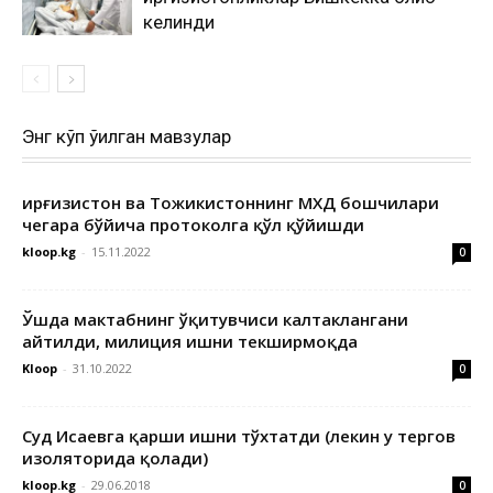
келинди
Энг кўп ўқилган мавзулар
Қирғизистон ва Тожикистоннинг МХДҚ бошчилари
чегара бўйича протоколга қўл қўйишди
kloop.kg
-
15.11.2022
0
Ўшда мактабнинг ўқитувчиси калтаклангани
айтилди, милиция ишни текширмоқда
Kloop
-
31.10.2022
0
Суд Исаевга қарши ишни тўхтатди (лекин у тергов
изоляторида қолади)
kloop.kg
-
29.06.2018
0