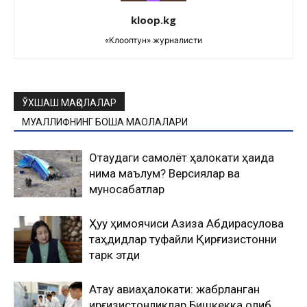
kloop.kg
«Клооптун» журналисти
ЎХШАШ МАҚОЛАЛАР
МУАЛЛИФНИНГ БОШҚА МАҚОЛАЛАРИ
Оқтаудаги самолёт ҳалокати ҳақида
нима маълум? Версиялар ва
муносабатлар
Ҳуқуқ ҳимоячиси Азиза Абдирасулова
таҳдидлар туфайли Қирғизистонни
тарк этди
Ақтау авиаҳалокати: жабрланган
қирғизистонликлар Бишкекка олиб