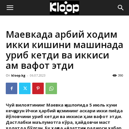
ҚИРҒИЗИСТОН
Маевкада ҳарбий ходим
ЯНГИЛИКЛАРИ
икки кишини машинада
уриб кетди ва иккиси
ҳам вафот этди
От
kloop.kg
-
06.07.2023
390
Чуй вилоятининг Маевка қишлоғида 5 июль куни
кечқурун Ички ҳарбий қисмининг аскари икки пиёда
йўловчини уриб кетди ва иккиси ҳам вафот этди.
Дастлабки маълумотга кўра, ҳайдовчи маст
ҳолатда бўлган. Бу ҳақда «Азаттиқ» радиоси хабар