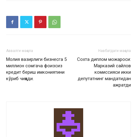
Аввалги мақола
Навбатдаги мақола
Молия вазирлиги бизнесга 5
Сохта диплом можароси:
миллион сомгача фоизсиз
Марказий сайлов
кредит бериш имкониятини
комиссияси икки
кўриб чиқади.
депутатнинг мандатидан
ажратди