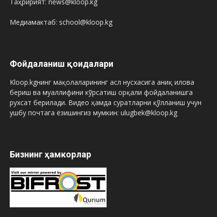
Таҳририят: news@kloop.kg
Медиамактаб: school@kloop.kg
Фойдаланиш қоидалари
Kloop.kgнинг мақолаларининг асл нусхасига аниқ илова
бериш ва муаллифини кўрсатиш орқали фойдаланишга
рухсат берилади. Видео ҳамда суратларни қўлланиш учун
ушбу почтага ёзишингиз мумкин: ulugbek@kloop.kg
Бизнинг ҳамкорлар