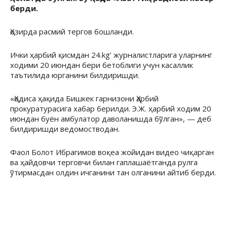
берди.
Ҳозирда расмий тергов бошланди.
Ички ҳарбий қисмдан 24.kg’ журналистларига уларнинг
ходими 20 июндан бери бетоблиги учун касаллик
таътилида юрганини билдиришди.
«Ҳодиса ҳақида Бишкек гарнизони Ҳарбий
прокуратурасига хабар берилди. Э.Ж. ҳарбий ходим 20
июндан буён амбулатор даволанишда бўлган», — деб
билдиришди ведомостводан.
Фаол Болот Ибрагимов воқеа жойидан видео чиқарган
ва ҳайдовчи терговчи билан гаплашаётганда рулга
ўтирмасдан олдин ичганини тан олганини айтиб берди.