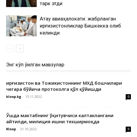
тарк этди
Ақтау авиаҳалокати: жабрланган
қирғизистонликлар Бишкекка олиб
келинди
Энг кўп ўқилган мавзулар
Қирғизистон ва Тожикистоннинг МХДҚ бошчилари
чегара бўйича протоколга қўл қўйишди
kloop.kg
-
15.11.2022
0
Ўшда мактабнинг ўқитувчиси калтаклангани
айтилди, милиция ишни текширмоқда
Kloop
-
31.10.2022
0