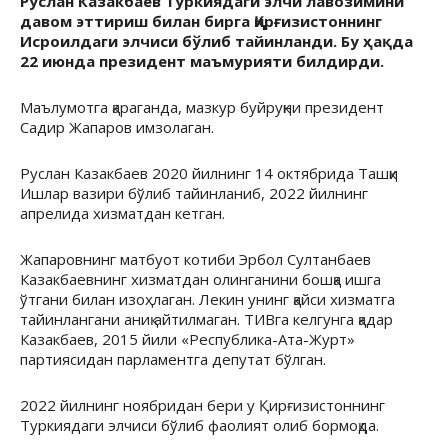
Руслан Казакбаев Туркиядаги элчи лавозимини
давом эттириш билан бирга Қирғизистоннинг
Исроилдаги элчиси бўлиб тайинланди. Бу ҳақда
22 июнда президент маъмурияти билдирди.
Маълумотга қараганда, мазкур буйруқни президент
Садир Жапаров имзолаган.
Руслан Казакбаев 2020 йилнинг 14 октябрида Ташқи
Ишлар вазири бўлиб тайинланиб, 2022 йилнинг
апрелида хизматдан кетган.
Жапаровнинг матбуот котиби Эрбол Султанбаев
Казакбаевнинг хизматдан олинганини бошқа ишга
ўтгани билан изоҳлаган. Лекин унинг қайси хизматга
тайинлангани аниқ айтилмаган. ТИВга келгунга қадар
Казакбаев, 2015 йили «Республика-Ата-Журт»
партиясидан парламентга депутат бўлган.
2022 йилнинг ноябридан бери у Қирғизистоннинг
Туркиядаги элчиси бўлиб фаолият олиб бормоқда.