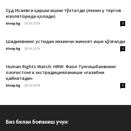
Суд Исаевга қарши ишни тўхтатди (лекин у тергов
изоляторида қолади)
kloop.kg
-
29.06.2018
0
Шадиевнинг устидан иккинчи жиноят иши қўзғалди
kloop.kg
-
28.06.2018
0
Human Rights Watch: HRW: Фаол Тунгишбаевнинг
Қозоғистонга экстрадицияланиши «ғазабни
қайнатади»
kloop.kg
-
28.06.2018
0
Биз билан боғланиш учун: