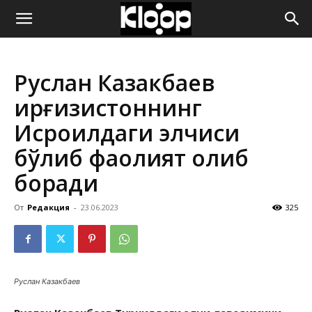
ҚИРҒИЗИСТОН
Руслан Казакбаев
ЯНГИЛИКЛАРИ
Қирғизистоннинг
Исроилдаги элчиси
бўлиб фаолият олиб
боради
От
Редакция
-
23.06.2023
325
Руслан Казакбаев