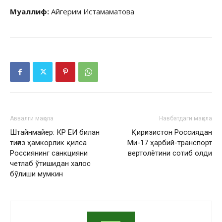
Муаллиф:
Айгерим Истамаматова
Аввалги мақола
Навбатдаги мақола
Штайнмайер: КР ЕИ билан
Қирғизистон Россиядан
тиғиз ҳамкорлик қилса
Ми-17 ҳарбий-транспорт
Россиянинг санкцияни
вертолётини сотиб олди
четлаб ўтишидан халос
бўлиши мумкин