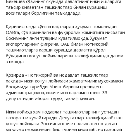
Бекешев сўзининг якунида давлатнинг ички ишларига
таъсир қилаётган ташкилотлар билан курашиш
воситалари борлигини таъкидлади.
Қирғизистонда сўнгги вақтларда ҳукумат томонидан
ОАВга, сўз эркинлиги ва фуқаролик жамиятига нисбатан
босимнинг янги тўлқини кузатилмоқда. Ҳукумат
экспертларнинг фикрича, ОАВ билан нотижорий
ташкилотларга қарши курашда давлатга қўрол
бўладиган қонун лойиҳаларини таклиф қилишда давом
этмоқда.
Ҳозирда «Нотижорий ва нодавлат ташкилотлар
ҳақида» икки қонун лойиҳаси жамоатчилик муҳокамаси
босқичида турибди. Унинг бирини президент
администрацияси, иккинчиси парламентнинг 33
депутатидан иборат гуруҳ таклиф қилган.
Икки лойиҳа ҳам нодавлат ташкилотларнинг устидан
назоратни кучайтиради. Депутатлар таклиф қилаётган
қонун лойиҳаси Россиянинг «чет эллик агент» деган
маълумотномасининг бир турини киритиб, нотижорий