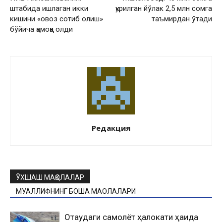
штабида ишлаган икки
қурилган йўлак 2,5 млн сомга
кишини «овоз сотиб олиш»
таъмирдан ўтади
бўйича қамоққа олди
Редакция
ЎХШАШ МАҚОЛАЛАР
МУАЛЛИФНИНГ БОШҚА МАҚОЛАЛАРИ
Оқтаудаги самолёт ҳалокати ҳақида