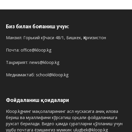
Биз билан боғланиш учун:
Манзил: Горький кўчаси 48/1, Бишкек, Қирғизистон
Почта: office@kloop.kg
Таҳририят: news@kloop.kg
Медиамактаб: school@kloop.kg
Фойдаланиш қоидалари
Kloop.kgнинг мақолаларининг асл нусхасига аниқ илова
бериш ва муаллифини кўрсатиш орқали фойдаланишга
рухсат берилади. Видео ҳамда суратларни қўлланиш учун
ушбу почтага ёзишингиз мумкин: ulugbek@kloop.kg