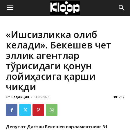
ҚИРҒИЗИСТОН
«Ишсизликка олиб
ЯНГИЛИКЛАРИ
келади». Бекешев чет
эллик агентлар
тўғрисидаги қонун
лойиҳасига қарши
чиқди
От
Редакция
-
31.05.2023
287
Депутат Дастан Бекешев парламентнинг 31