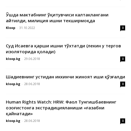
Ўшда мактабнинг ўқитувчиси калтаклангани
айтилди, милиция ишни текширмоқда
Kloop
-
31.10.2022
0
Суд Исаевга қарши ишни тўхтатди (лекин у тергов
изоляторида қолади)
kloop.kg
-
29.06.2018
0
Шадиевнинг устидан иккинчи жиноят иши қўзғалди
kloop.kg
-
28.06.2018
0
Human Rights Watch: HRW: Фаол Тунгишбаевнинг
Қозоғистонга экстрадицияланиши «ғазабни
қайнатади»
kloop.kg
-
28.06.2018
0