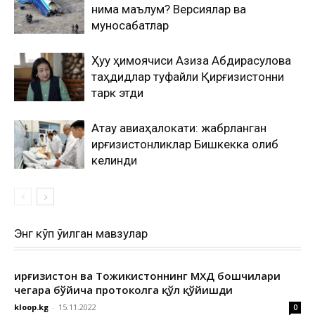
нима маълум? Версиялар ва
муносабатлар
Ҳуқуқ ҳимоячиси Азиза Абдирасулова
таҳдидлар туфайли Қирғизистонни
тарк этди
Ақтау авиаҳалокати: жабрланган
қирғизистонликлар Бишкекка олиб
келинди
Энг кўп ўқилган мавзулар
Қирғизистон ва Тожикистоннинг МХДҚ бошчилари
чегара бўйича протоколга қўл қўйишди
kloop.kg
-
15.11.2022
0