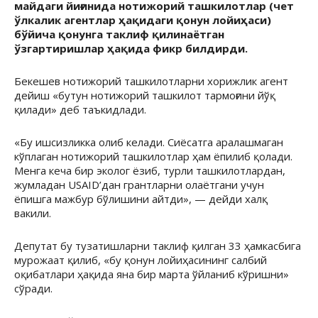
майдаги йиғинида нотижорий ташкилотлар (чет
ўлкалик агентлар ҳақидаги қонун лойиҳаси)
бўйича қонунга таклиф қилинаётган
ўзгартиришлар ҳақида фикр билдирди.
Бекешев нотижорий ташкилотларни хорижлик агент
дейиш «бутун нотижорий ташкилот тармоғини йўқ
қилади» деб таъкидлади.
«Бу ишсизликка олиб келади. Сиёсатга аралашмаган
кўплаган нотижорий ташкилотлар ҳам ёпилиб қолади.
Менга кеча бир эколог ёзиб, турли ташкилотлардан,
жумладан USAID’дан грантларни олаётгани учун
ёпишга мажбур бўлишини айтди», — дейди халқ
вакили.
Депутат бу тузатишларни таклиф қилган 33 ҳамкасбига
мурожаат қилиб, «бу қонун лойиҳасининг салбий
оқибатлари ҳақида яна бир марта ўйланиб кўришни»
сўради.