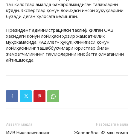
ташкилотлар амалда бажаролмайдиган талабларни
қўяди. Экспертлар қонун лойиҳаси инсон ҳуқуқларини
бузади деган хулосага келишган.
Президент администрацияси таклиф қилган ОАВ
ҳақидаги қонун лойиҳаси ҳозир жамоатчилик
муҳокамасида. «Адилет» ҳуқуқ клиникаси қонун
лойиҳасининг ташаббусчилари юристлар билан
жамоатчиликнинг таклифларини инобатга олмаганини
айтишмоқда.
Аввалги мақола
Навбатдаги мақола
ИИВ Ниязалиеванинг
Жалолобод: 43 млн сомга