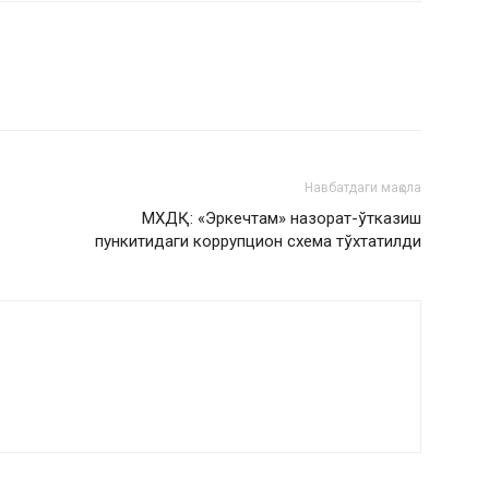
Навбатдаги мақола
МХДҚ: «Эркечтам» назорат-ўтказиш
пункитидаги коррупцион схема тўхтатилди