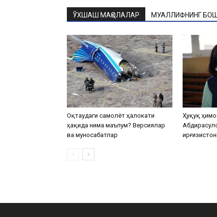
ЎХШАШ МАҚОЛАЛАР
МУАЛЛИФНИНГ БОШ
Оқтаудаги самолёт ҳалокати
Ҳуқуқ ҳимо
ҳақида нима маълум? Версиялар
Абдирасул
ва муносабатлар
Қирғизистон