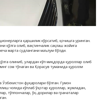
ционерларга қаршилик кўрсатиб, қочишга уринган.
ни қўлга олиб, вақтинчалик сақлаш жойига
 неча марта судлангани маълум бўлди.
 қўлга олиниб, улардан кўп миқдорда қуроллар олиб
минг сом тўнаган ва Қорасув туманида қуролли
а Ўзбекистон фуқаролари бўлган. Гумон
лиш чоғида кўплаб ўқотар қуроллар, жумладан,
лар, тўппончалар, ўқ-дорилар ва гранаталар
ган.