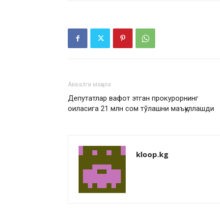
Аввалги мақола
Депутатлар вафот этган прокурорнинг
оиласига 21 млн сом тўлашни маъқуллашди
kloop.kg