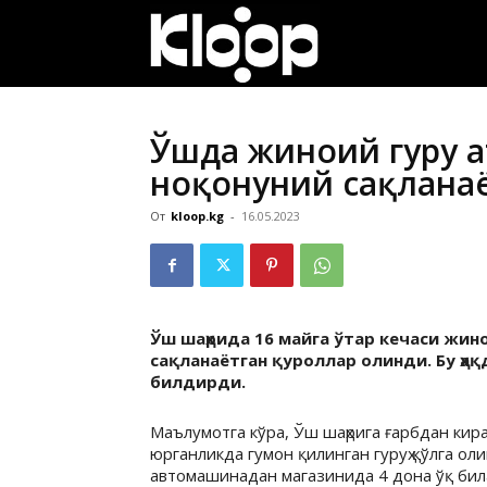
ҚИРҒИЗИСТОН
ЯНГИЛИКЛАРИ
Ўшда жиноий гуруҳ 
ноқонуний сақлана
От
kloop.kg
-
16.05.2023
Ўш шаҳрида 16 майга ўтар кечаси жино
сақланаётган қуроллар олинди. Бу ҳа
билдирди.
Маълумотга кўра, Ўш шаҳрига ғарбдан ки
юрганликда гумон қилинган гуруҳ қўлга ол
автомашинадан магазинида 4 дона ўқ била