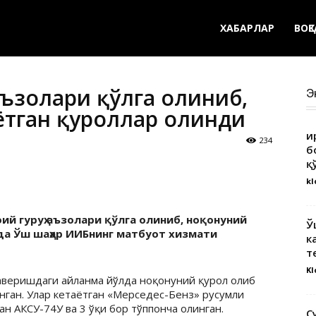
ХАБАРЛАР
ВОҚ
аъзолари қўлга олиниб,
Э
ётган қуроллар олинди
Қ
234
б
қ
kl
ий гуруҳ аъзолари қўлга олиниб, ноқонуний
Ў
қда Ўш шаҳар ИИБнинг матбуот хизмати
к
т
Kl
раверишдаги айланма йўлда ноқонуний қурол олиб
инган. Улар кетаётган «Мерседес-Бенз» русумли
н АКСУ-74У ва 3 ўқи бор тўппонча олинган.
С