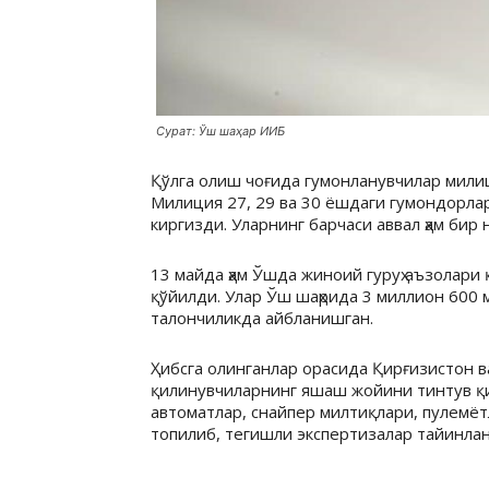
Сурат: Ўш шаҳар ИИБ
Қўлга олиш чоғида гумонланувчилар мили
Милиция 27, 29 ва 30 ёшдаги гумондорлар
киргизди. Уларнинг барчаси аввал ҳам бир
13 майда ҳам Ўшда жиноий гуруҳ аъзолари
қўйилди. Улар Ўш шаҳрида 3 миллион 600 
талончиликда айбланишган.
Ҳибсга олинганлар орасида Қирғизистон в
қилинувчиларнинг яшаш жойини тинтув қи
автоматлар, снайпер милтиқлари, пулемёт
топилиб, тегишли экспертизалар тайинлан