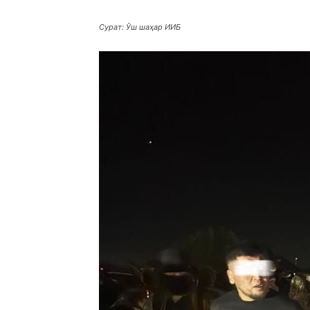
Сурат: Ўш шаҳар ИИБ