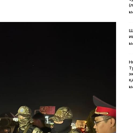
(
kl
Ш
и
kl
H
Т
э
қ
kl