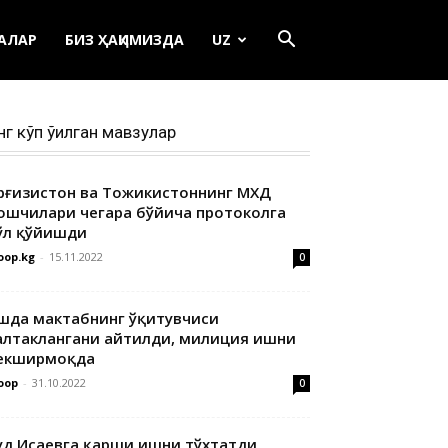
ЕАЛАР
БИЗ ҲАҚИМИЗДА
UZ
нг кўп ўқилган мавзулар
ирғизистон ва Тожикистоннинг МХДҚ
ошчилари чегара бўйича протоколга
ўл қўйишди
oop.kg
-
15.11.2022
0
шда мактабнинг ўқитувчиси
алтаклангани айтилди, милиция ишни
екширмоқда
oop
-
31.10.2022
0
уд Исаевга қарши ишни тўхтатди