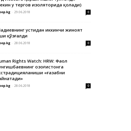
лекин у тергов изоляторида қолади)
oop.kg
-
29.06.2018
0
адиевнинг устидан иккинчи жиноят
ши қўзғалди
oop.kg
-
28.06.2018
0
uman Rights Watch: HRW: Фаол
унгишбаевнинг Қозоғистонга
кстрадицияланиши «ғазабни
айнатади»
oop.kg
-
28.06.2018
0