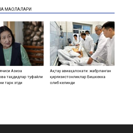
ҚА МАҚОЛАЛАРИ
ячиси Азиза
Ақтау авиаҳалокати: жабрланган
ова таҳдидлар туфайли
қирғизистонликлар Бишкекка
ни тарк этди
олиб келинди