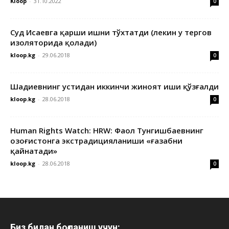
Kloop
-
31.10.2022
0
Суд Исаевга қарши ишни тўхтатди (лекин у тергов
изоляторида қолади)
kloop.kg
-
29.06.2018
0
Шадиевнинг устидан иккинчи жиноят иши қўзғалди
kloop.kg
-
28.06.2018
0
Human Rights Watch: HRW: Фаол Тунгишбаевнинг
Қозоғистонга экстрадицияланиши «ғазабни
қайнатади»
kloop.kg
-
28.06.2018
0
Биз билан боғланиш учун: