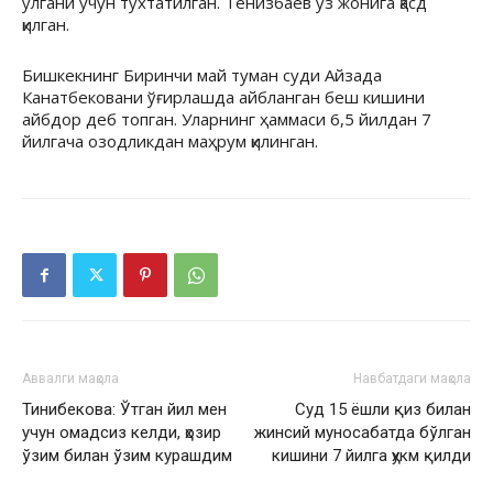
ўлгани учун тўхтатилган. Тенизбаев ўз жонига қасд
қилган.
Бишкекнинг Биринчи май туман суди Айзада
Канатбековани ўғирлашда айбланган беш кишини
айбдор деб топган. Уларнинг ҳаммаси 6,5 йилдан 7
йилгача озодликдан маҳрум қилинган.
Аввалги мақола
Навбатдаги мақола
Тинибекова: Ўтган йил мен
Суд 15 ёшли қиз билан
учун омадсиз келди, ҳозир
жинсий муносабатда бўлган
ўзим билан ўзим курашдим
кишини 7 йилга ҳукм қилди