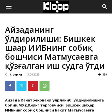
ҚИРҒИЗИСТОН
Айзаданинг
ЯНГИЛИКЛАРИ
ўлдирилиши: Бишкек
шаҳар ИИБнинг собиқ
бошчиси Матмусаевга
қўзғалган иш судга ўтди
От
kloop.kg
-
13.04.2023
199
Айзада Канатбековани ўғирланиб, ўлдирилишига
боғлиқ МХДҚнинг терговчиси, Бишкек шаҳар
ИИБнинг собиқ бошчиси Бакит Матмусаевга