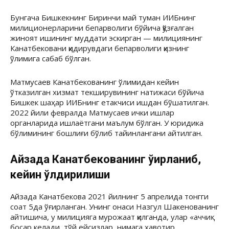
Бунгача Бишкекнинг Биринчи май туман ИИБнинг
милиционерларини бепарволиги бўйича қўзғалган
жиноят ишининг муддати эскирган — милициянинг
Канатбековани қидирувдаги бепарволиги қизнинг
ўлимига сабаб бўлган.
Матмусаев Канатбекованинг ўлимидан кейин
ўтказилган хизмат текширувининг натижаси бўйича
Бишкек шаҳар ИИБнинг етакчиси ишдан бўшатилган.
2022 йили февралда Матмусаев ички ишлар
органларида ишлаётгани маълум бўлган. У юридика
бўлимининг бошлиғи бўлиб тайинлангани айтилган.
Айзада Канатбекованинг ўғирланиб,
кейин ўлдирилиши
Айзада Канатбекова 2021 йилнинг 5 апрелида тонгги
соат 5да ўғирланган. Унинг онаси Назгул Шакенованинг
айтишича, у милицияга мурожаат қилганда, улар «аччиқ
босар келади, тўй ейсизлар, нимага хавотир