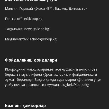
Манзил: Горький кўчаси 48/1, Бишкек, Қирғизистон
Почта: office@kloop.kg
Таҳририят: news@kloop.kg
Медиамактаб: school@kloop.kg
Фойдаланиш қоидалари
Kloop.kgнинг мақолаларининг асл нусхасига аниқ илова
бериш ва муаллифини кўрсатиш орқали фойдаланишга
рухсат берилади. Видео ҳамда суратларни қўлланиш учун
ушбу почтага ёзишингиз мумкин: ulugbek@kloop.kg
Бизнинг ҳамкорлар