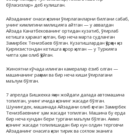
бўласизлар» деб кулишган.
Айзаданинг онаси қизини ўғирлаганларни билгани сабаб,
унинг кимлигини милицияга айтган — у аввалдан
Айзада Канатбекованинг ортидан кузатиб, ўғирлаб
кетишга ҳаракат қилган, бир неча марта судланган
Замирбек Тенизбаев бўлган. Кузатишлардан қўрққан қиз
Қирғизистондан кетишга қарор қилган — у Туркияга
чипта ҳам олиб қўйган.
Жиноятни кўчада илинган камералар ёзиб олган —
машинанинг рақами ва бир неча киши ўғирлагани
маълум бўлган.
7 апрелда Бишкекка яқин жойдаги далада автомашина
топилган, унинг ичида қизнинг жасади бўлган.
Шунингдек, машинада Айзадани олиб қочган Замирбек
Тенизбаевнинг ҳам жасади топилган. Машина бу ерда
бир неча кундан бери тургани маълум бўлган. Аммо
қизнинг жасади топилишидан бир кун олдин терговчи
Айзаданинг онасига қизи тирик ва соғлом эканига