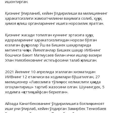
ишонтирган.
Қизнинг ўғирланиб, кейин ўлдирилиши ва милициянинг
ҳаракатсизлиги жамоатчиликни ваҳимага солиб, ҳуқуқ
ҳимоя қилиш органларининг ишига норозилик яратган.
Қизнинг жасади топилган куннинг эртасига ҳуқуқ
идораларининг ҳаракатсизлигидан норози бўлган
юзлаган фуқаролар Ўш ва Бишкек шаҳарларида
митингга чиққан. Йиғилганлар Бишкек шаҳар ИИБнинг
бошчиси Бакит Матмусаев билан ички ишлар вазири
Улан Ниязбековнинг истеъфосини талаб қилишган.
2021 йилнинг 10 апрелида эгаллаган хизматидан
ИИВнинг 12 етакчиси ва ходимлари бўшатилган, 27
милиционер «Лавозимга тўлиқ мос келмаслиги ҳақида
огоҳлантириш» тартиб жазосини олган. Шунингдек, 5
ходимга «қаттиқ ҳайфсан берилган».
Айзада Канатбекованинг ўлдирилишига боғлиқ жиноят
иши уни ўғирлаб, кейин ўлдирган Замирбек Тенизбаев