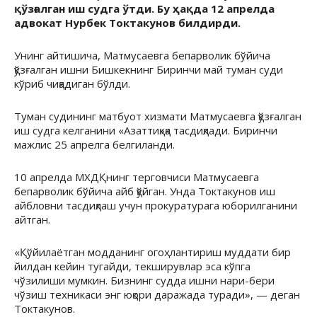
қўзғалган иш судга ўтди. Бу ҳақда 12 апрелда
адвокат Нурбек Токтакунов билдирди.
Унинг айтишича, Матмусаевга бепарволик бўйича
қўзғалган ишни Бишкекнинг Биринчи май туман суди
кўриб чиқадиган бўлди.
Туман судининг матбуот хизмати Матмусаевга қўзғалган
иш судга келганини «Азаттиқ»қа тасдиқлади. Биринчи
мажлис 25 апрелга белгиланди.
10 апрелда МХДҚнинг терговчиси Матмусаевга
бепарволик бўйича айб қўйган. Унда Токтакунов иш
айбловни тасдиқлаш учун прокуратурага юборилганини
айтган.
«Қўйилаётган модданинг огоҳлантириш муддати бир
йилдан кейин тугайди, текширувлар эса кўпга
чўзилиши мумкин. Бизнинг судда ишни нари-бери
чўзиш техникаси энг юқори даражада туради», — деган
Токтакунов.