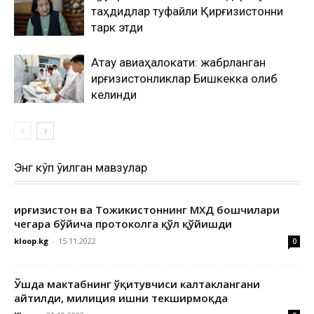
таҳдидлар туфайли Қирғизистонни
тарк этди
Ақтау авиаҳалокати: жабрланган
қирғизистонликлар Бишкекка олиб
келинди
Энг кўп ўқилган мавзулар
Қирғизистон ва Тожикистоннинг МХДҚ бошчилари
чегара бўйича протоколга қўл қўйишди
kloop.kg
-
15.11.2022
0
Ўшда мактабнинг ўқитувчиси калтаклангани
айтилди, милиция ишни текширмоқда