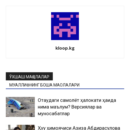
kloop.kg
ЎХШАШ МАҚОЛАЛАР
МУАЛЛИФНИНГ БОШҚА МАҚОЛАЛАРИ
Оқтаудаги самолёт ҳалокати ҳақида
нима маълум? Версиялар ва
муносабатлар
Ҳуқуқ ҳимоячиси Азиза Абдирасулова