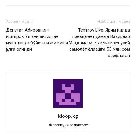
Аввалги мақола
Навбатдаги мақола
Депутат Абировнинг
Temirov Live: Ярим йилда
иштирок этгани айтилган
президент ҳамда Вазирлар
муштлашув бўйича икки киши
Маҳкамаси етакчиси хусусий
қўлга олинди
самолёт ёллашга 53 млн сом
сарфлаган
kloop.kg
«Клооптун» редактору