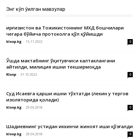
Энг кўп ўқилган мавзулар
Қирғизистон ва Тожикистоннинг МХДҚ бошчилари
чегара бўйича протоколга қўл қўйишди
kloop.kg
-
15.11.2022
0
Ўшда мактабнинг ўқитувчиси калтаклангани
айтилди, милиция ишни текширмоқда
Kloop
-
31.10.2022
0
Суд Исаевга қарши ишни тўхтатди (лекин у тергов
изоляторида қолади)
kloop.kg
-
29.06.2018
0
Шадиевнинг устидан иккинчи жиноят иши қўзғалди
kloop.kg
-
28.06.2018
0