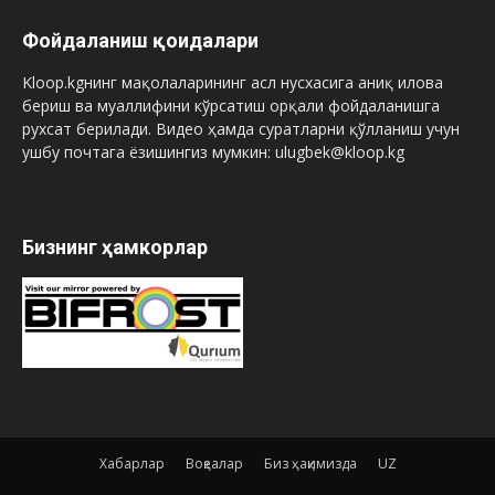
Фойдаланиш қоидалари
Kloop.kgнинг мақолаларининг асл нусхасига аниқ илова
бериш ва муаллифини кўрсатиш орқали фойдаланишга
рухсат берилади. Видео ҳамда суратларни қўлланиш учун
ушбу почтага ёзишингиз мумкин: ulugbek@kloop.kg
Бизнинг ҳамкорлар
Хабарлар
Воқеалар
Биз ҳақимизда
UZ