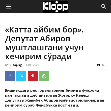
ҚИРҒИЗИСТОН
«Катта айбим бор».
ЯНГИЛИКЛАРИ
Депутат Абиров
муштлашгани учун
кечирим сўради
От
kloop.kg
-
14.03.2023
305
Бишкекдаги ресторанларнинг бирида фуқарони
калтаклади деб айтилган Жогорку Кенеш
депутати Жанибек Абиров қирғизистонликлардан
кечирим сўраб Фейсбукка пост ёзди.