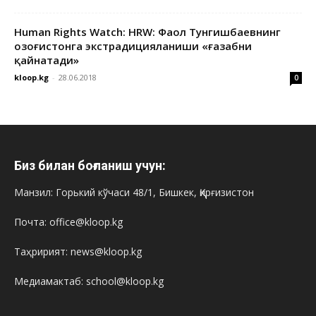
Human Rights Watch: HRW: Фаол Тунгишбаевнинг
Қозоғистонга экстрадицияланиши «ғазабни
қайнатади»
kloop.kg
-
28.06.2018
0
Биз билан боғланиш учун:
Манзил: Горький кўчаси 48/1, Бишкек, Қирғизистон
Почта: office@kloop.kg
Таҳририят: news@kloop.kg
Медиамактаб: school@kloop.kg