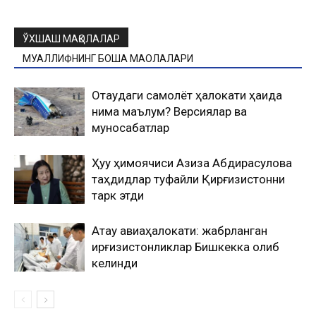
ЎХШАШ МАҚОЛАЛАР
МУАЛЛИФНИНГ БОШҚА МАҚОЛАЛАРИ
Оқтаудаги самолёт ҳалокати ҳақида
нима маълум? Версиялар ва
муносабатлар
Ҳуқуқ ҳимоячиси Азиза Абдирасулова
таҳдидлар туфайли Қирғизистонни
тарк этди
Ақтау авиаҳалокати: жабрланган
қирғизистонликлар Бишкекка олиб
келинди