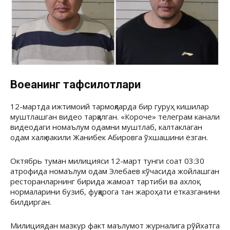
Воқеанинг тафсилотлари
12-мартда ижтимоий тармоқларда бир гуруҳ кишилар
муштлашган видео тарқалган. «Короче» телеграм канали
видеодаги номаълум одамни муштлаб, калтаклаган
одам халқ вакили Жанибек Абировга ўхшашини ёзган.
Октябрь туман милицияси 12-март тунги соат 03:30
атрофида номаълум одам Элебаев кўчасида жойлашган
ресторанларнинг бирида жамоат тартиби ва ахлоқ
нормаларини бузиб, фуқарога тан жароҳати етказганини
билдирган.
Милициядан мазкур факт маълумот журналига рўйхатга