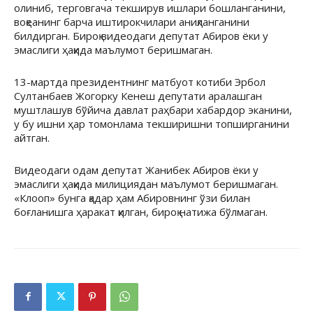
олиниб, терговгача текширув ишлари бошланганини,
воқеанинг барча иштирокчилари аниқланганини
билдирган. Бироқ видеодаги депутат Абиров ёки у
эмаслиги ҳақида маълумот беришмаган.
13-мартда президентнинг матбуот котиби Эрбол
Султанбаев Жогорку Кенеш депутати аралашган
муштлашув бўйича давлат раҳбари хабардор эканини,
у бу ишни ҳар томонлама текширишни топширганини
айтган.
Видеодаги одам депутат Жанибек Абиров ёки у
эмаслиги ҳақида милициядан маълумот беришмаган.
«Клооп» бунга қадар ҳам Абировнинг ўзи билан
боғланишга ҳаракат қилган, бироқ натижа бўлмаган.