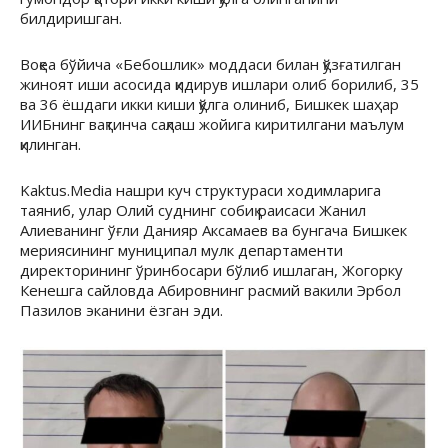
билдиришган.
Воқеа бўйича «Бебошлик» моддаси билан қўзғатилган
жиноят иши асосида қидирув ишлари олиб борилиб, 35
ва 36 ёшдаги икки киши қўлга олиниб, Бишкек шаҳар
ИИБнинг вақтинча сақлаш жойига киритилгани маълум
қилинган.
Kaktus.Media нашри куч структураси ходимларига
таяниб, улар Олий суднинг собиқ раисаси Жанил
Алиеванинг ўғли Данияр Аксамаев ва бунгача Бишкек
мериясининг муниципал мулк департаменти
директорининг ўринбосари бўлиб ишлаган, Жогорку
Кенешга сайловда Абировнинг расмий вакили Эрбол
Пазилов эканини ёзган эди.