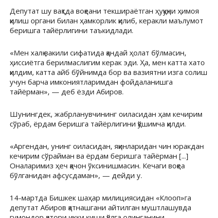
Депутат шу вақтда воқеани текшираётган ҳуқуқни ҳимоя
қилиш органи билан ҳамкорлик қилиб, керакли маълумот
беришга тайёрлигини таъкидлади.
«Мен халқ вакили сифатида қандай ҳолат бўлмасин,
ҳиссиётга берилмаслигим керак эди. Ҳа, мен катта хато
қилдим, катта айб бўйнимда бор ва вазиятни изга солиш
учун барча имкониятларимдан фойдаланишга
тайёрман», — деб ёзди Абиров.
Шунингдек, жабрланувчининг оиласидан ҳам кечирим
сўраб, ёрдам беришга тайёрлигини қўшимча қилди.
«Аргендан, унинг оиласидан, яқинларидан чин юракдан
кечирим сўрайман ва ёрдам беришга тайёрман [...]
Оналаримиз ҳеч қачон ўксинишмасин. Кечаги воқеа
бўлганидан афсусдаман», — дейди у.
14-мартда Бишкек шаҳар милициясидан «Клооп»га
депутат Абиров қатнашгани айтилган муштлашувда
гумондор қатори икки киши қўлга олинганини