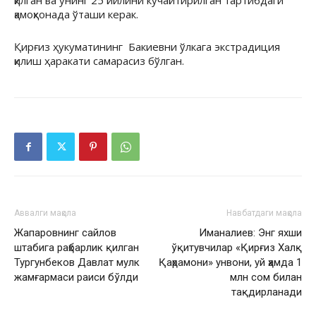
қилган ва унинг 25 йилини кучайтирилган тартибдаги
қамоқхонада ўташи керак.
Қирғиз ҳукуматининг Бакиевни ўлкага экстрадиция
қилиш ҳаракати самарасиз бўлган.
Аввалги мақола
Навбатдаги мақола
Жапаровнинг сайлов
Иманалиев: Энг яхши
штабига раҳбарлик қилган
ўқитувчилар «Қирғиз Халқ
Тургунбеков Давлат мулк
Қаҳрамони» унвони, уй ҳамда 1
жамғармаси раиси бўлди
млн сом билан
тақдирланади