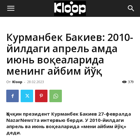
ҚИРҒИЗИСТОН
Курманбек Бакиев: 2010-
ЯНГИЛИКЛАРИ
йилдаги апрель ҳамда
июнь воқеаларида
менинг айбим йўқ
От
Kloop
-
28.02.2023
379
Қочқин президент Курманбек Бакиев 27-февралда
NazarNews’га интервью берди. У 2010-йилдаги
апрель ва июнь воқеаларида «мени айбим йўқ»
деди.