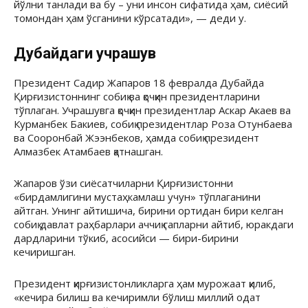
йўлни танлади ва бу – уни инсон сифатида ҳам, сиёсий
томондан ҳам ўсганини кўрсатади», — деди у.
Дубайдаги учрашув
Президент Садир Жапаров 18 февралда Дубайда
Қирғизистоннинг собиқ ва қочқин президентларини
тўплаган. Учрашувга қочқин президентлар Аскар Акаев ва
Курманбек Бакиев, собиқ президентлар Роза Отунбаева
ва Сооронбай Жээнбеков, ҳамда собиқ президент
Алмазбек Атамбаев қатнашган.
Жапаров ўзи сиёсатчиларни Қирғизистонни
«бирдамлигини мустаҳкамлаш учун» тўплаганини
айтган. Унинг айтишича, бирини ортидан бири келган
собиқ давлат раҳбарлари аччиқ гапларни айтиб, юракдаги
дардларини тўкиб, асосийси — бири-бирини
кечиришган.
Президент қирғизистонликларга ҳам мурожаат қилиб,
«кечира билиш ва кечиримли бўлиш миллий одат