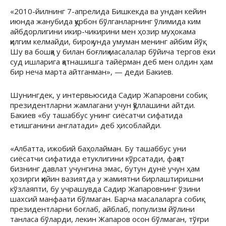
«2010-йилнинг 7-апрелида Бишкекда ва ундан кейин
июнда жанубида қурбон бўлганларнинг ўлимида ким
айбдорлигини икир-чикирини мен ҳозир муҳокама
қилгим келмайди, бироқ унда умуман менинг айбим йўқ.
Шу ва бошқа у билан боғлиқ масалалар бўйича тергов ёки
суд ишларига қатнашишга тайёрман деб мен олдин ҳам
бир неча марта айтганман», — деди Бакиев.
Шунингдек, у интервьюсида Садир Жапаровни собиқ
президентларни жамлагани учун қўллашини айтди.
Бакиев «бу ташаббус унинг сиёсатчи сифатида
етишганини англатади» деб ҳисоблайди.
«Албатта, ижобий баҳолайман. Бу ташаббус уни
сиёсатчи сифатида етуклигини кўрсатади, фақат
бизнинг давлат учунгина эмас, бутун дунё учун ҳам
ҳозирги қийин вазиятда у жамиятни бирлаштиришни
кўзлаяпти, бу учрашувда Садир Жапаровнинг ўзини
шахсий манфаати бўлмаган. Барча масалаларга собиқ
президентларни боғлаб, айблаб, популизм йўлини
танласа бўларди, лекин Жапаров осон бўлмаган, тўғри