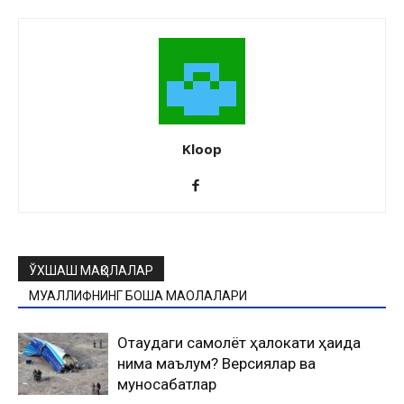
Kloop
ЎХШАШ МАҚОЛАЛАР
МУАЛЛИФНИНГ БОШҚА МАҚОЛАЛАРИ
Оқтаудаги самолёт ҳалокати ҳақида
нима маълум? Версиялар ва
муносабатлар