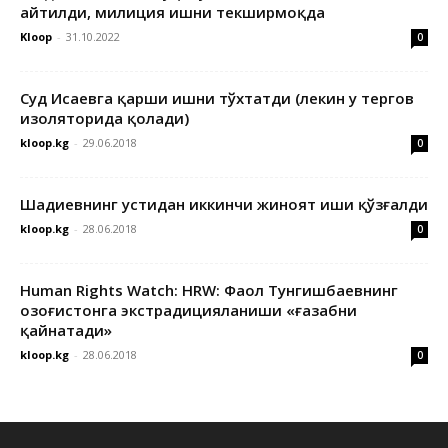
айтилди, милиция ишни текширмоқда
Kloop
-
31.10.2022
0
Суд Исаевга қарши ишни тўхтатди (лекин у тергов
изоляторида қолади)
kloop.kg
-
29.06.2018
0
Шадиевнинг устидан иккинчи жиноят иши қўзғалди
kloop.kg
-
28.06.2018
0
Human Rights Watch: HRW: Фаол Тунгишбаевнинг
Қозоғистонга экстрадицияланиши «ғазабни
қайнатади»
kloop.kg
-
28.06.2018
0