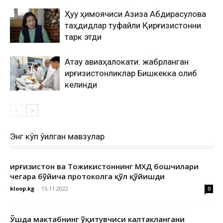
Ҳуқуқ ҳимоячиси Азиза Абдирасулова
таҳдидлар туфайли Қирғизистонни
тарк этди
Ақтау авиаҳалокати: жабрланган
қирғизистонликлар Бишкекка олиб
келинди
Энг кўп ўқилган мавзулар
Қирғизистон ва Тожикистоннинг МХДҚ бошчилари
чегара бўйича протоколга қўл қўйишди
kloop.kg
-
15.11.2022
0
Ўшда мактабнинг ўқитувчиси калтаклангани