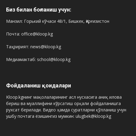
Биз билан боғланиш учун:
Манзил: Горький кўчаси 48/1, Бишкек, Қирғизистон
Почта: office@kloop.kg
Таҳририят: news@kloop.kg
Медиамактаб: school@kloop.kg
Фойдаланиш қоидалари
Kloop.kgнинг мақолаларининг асл нусхасига аниқ илова
бериш ва муаллифини кўрсатиш орқали фойдаланишга
рухсат берилади. Видео ҳамда суратларни қўлланиш учун
ушбу почтага ёзишингиз мумкин: ulugbek@kloop.kg