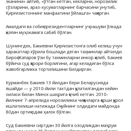
эканини» айтиб, «ўтган-кетган, кекларни, норозилик
сўзларини, араз-хусуматларнинг барчасини унутиб,
Қирғизистоннинг манфаатини ўйлашга» чақирган.
Амалдаги ва собиқ президентларнинг учрашуви ўлкада
қизғин муҳокамага сабаб бўлган.
Шунингдек, Бакиевни Қирғизистонга олиб келиш учун
ҳаракатлар кўрила бошлади деган таҳминлар айтилди.
Бироқ Жапаров ўзи бу тахминларни инкор қилиб, Бакиев
бўйича суд қарори борлигини, агар келадиган бўлса
жавобгарликка тортилишини билдирган.
Курманбек Бакиев 13 йилдан бери Беларусияда
яшайди — у 2010-йили тахтдан қулатилгандан кейин
оиласи билан Минск шаҳрига қочиб кетган. 2010-
йилнинг 7-апрелида норозиликка чиққанларга қарши қурол
ишлатилиши натижада Оқ уйнинг олдидаги майдонда
80дан ортиқ одам ҳалок бўлган.
Суд Бакиевни сиртдан 30 йилга озодликдан маҳрум