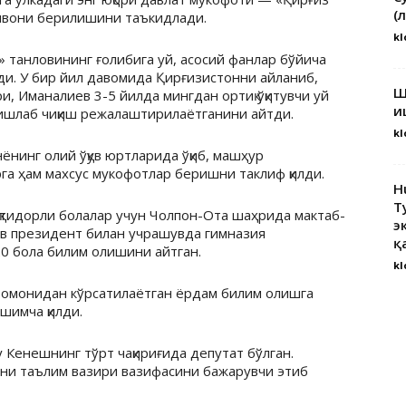
(
унвони берилишини таъкидлади.
kl
» танловининг ғолибига уй, асосий фанлар бўйича
ди. У бир йил давомида Қирғизистонни айланиб,
Ш
и, Иманалиев 3-5 йилда мингдан ортиқ ўқитувчи уй
и
ишлаб чиқиш режалаштирилаётганини айтди.
kl
нинг олий ўқув юртларида ўқиб, машҳур
га ҳам махсус мукофотлар беришни таклиф қилди.
H
Т
 иқтидорли болалар учун Чолпон-Ота шаҳрида мактаб-
э
в президент билан учрашувда гимназия
қ
0 бола билим олишини айтган.
kl
томонидан кўрсатилаётган ёрдам билим олишга
ўшимча қилди.
Кенешнинг тўрт чақириғида депутат бўлган.
ни таълим вазири вазифасини бажарувчи этиб