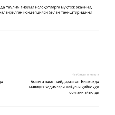
да таълим тизими ислоҳотларга муҳтож эканини,
ўналтирилган концепцияси билан таништиришини
Навбатдаги мақола
да
Бошига пакет кийдиришган. Бишкекда
милиция ходимлари маҳбусни қийноққа
солгани айтилди