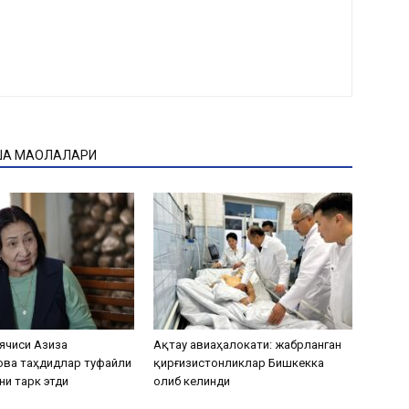
ҚА МАҚОЛАЛАРИ
ячиси Азиза
Ақтау авиаҳалокати: жабрланган
ова таҳдидлар туфайли
қирғизистонликлар Бишкекка
ни тарк этди
олиб келинди