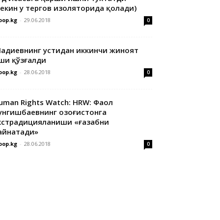
лекин у тергов изоляторида қолади)
oop.kg
-
29.06.2018
0
адиевнинг устидан иккинчи жиноят
ши қўзғалди
oop.kg
-
28.06.2018
0
uman Rights Watch: HRW: Фаол
унгишбаевнинг Қозоғистонга
кстрадицияланиши «ғазабни
айнатади»
oop.kg
-
28.06.2018
0