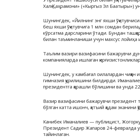
Халқ Қаҳрамони» («Кыргыз Эл Баатыры») 
Шунингдек, «Йилнинг энг яхши ўқитувчиси
беш яхши ўқитувчига 1 млн сомдан берила
кўрсатма дарсларини ўтади. Бундан ташқар
билан таъминланиши учун махсус лойиҳа 
Таълим вазири вазифасини бажарувчи дунё
компанияларда ишлаган қирғизистонликлар
Шунингдек, у камбағал оилалардан чиққан
гимназия қурилишини билдирди. Иманалие
президентга қарашли бўлишини ва унда 22
Вазир вазифасини бажарувчи президент 
бўлган катта ишонч, қатъий қадам эканини қ
Канибек Иманалиев — публицист, Жогорку 
Президент Садир Жапаров 24-февралда у
тайинлаган.