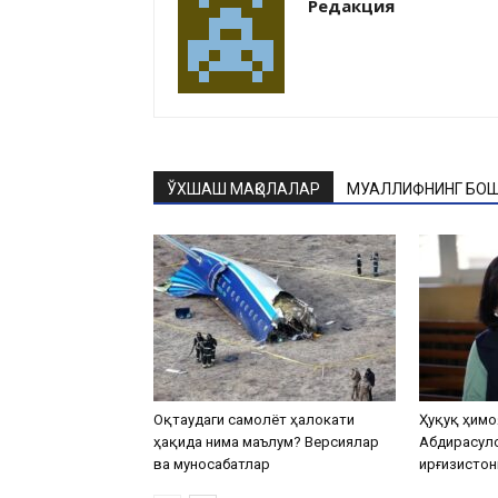
Редакция
ЎХШАШ МАҚОЛАЛАР
МУАЛЛИФНИНГ БОШ
Оқтаудаги самолёт ҳалокати
Ҳуқуқ ҳимо
ҳақида нима маълум? Версиялар
Абдирасул
ва муносабатлар
Қирғизистон