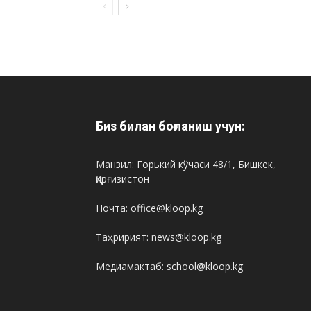
Биз билан боғланиш учун:
Манзил: Горький кўчаси 48/1, Бишкек,
Қирғизистон
Почта: office@kloop.kg
Таҳририят: news@kloop.kg
Медиамактаб: school@kloop.kg