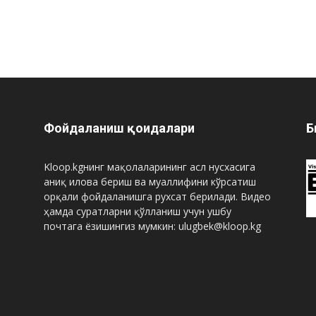
Фойдаланиш қоидалари
Б
Kloop.kgнинг мақолаларининг асл нусхасига
аниқ илова бериш ва муаллифини кўрсатиш
орқали фойдаланишга рухсат берилади. Видео
ҳамда суратларни қўлланиш учун ушбу
почтага ёзишингиз мумкин: ulugbek@kloop.kg