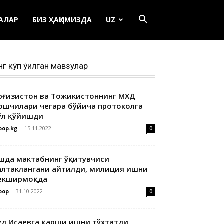
ЕАЛАР
БИЗ ҲАҚИМИЗДА
UZ
нг кўп ўқилган мавзулар
ирғизистон ва Тожикистоннинг МХДҚ
ошчилари чегара бўйича протоколга
ўл қўйишди
oop.kg
-
15.11.2022
0
шда мактабнинг ўқитувчиси
алтаклангани айтилди, милиция ишни
екширмоқда
oop
-
31.10.2022
0
уд Исаевга қарши ишни тўхтатди