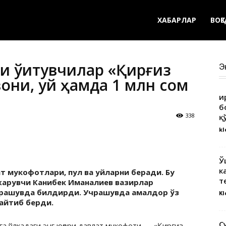
ХАБАРЛАР
ВОҚ
и ўқитувчилар «Қирғиз
Э
они, уй ҳамда 1 млн сом
Қ
б
338
қ
kl
Ў
к
ат мукофотлари, пул ва уйларни беради. Бу
т
жарувчи Канибек Иманалиев вазирлар
чрашувда билдирди. Учрашувда амалдор ўз
Kl
айтиб берди.
С
га ўлкадаги энг юқори давлат мукофоти — «Қирғиз