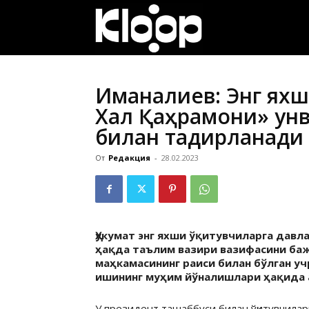
ҚИРҒИЗИСТОН
ЯНГИЛИКЛАРИ
Иманалиев: Энг яхш
Халқ Қаҳрамони» унв
билан тақдирланади
От
Редакция
-
28.02.2023
Ҳукумат энг яхши ўқитувчиларга давл
ҳақда таълим вазири вазифасини ба
маҳкамасининг раиси билан бўлган у
ишининг муҳим йўналишлари ҳақида 
У президент ташаббуси билан ўқитувчилар