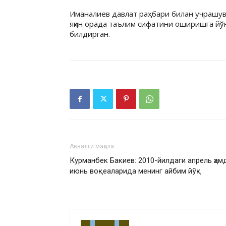
Иманалиев давлат раҳбари билан учрашув
яқин орада таълим сифатини оширишга й
билдирган.
Аввалги мақола
Курманбек Бакиев: 2010-йилдаги апрель ҳам
июнь воқеаларида менинг айбим йўқ