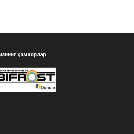
изнинг ҳамкорлар