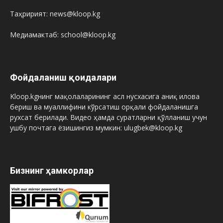
Таҳририят: news@kloop.kg
Медиамактаб: school@kloop.kg
Фойдаланиш қоидалари
Kloop.kgнинг мақолаларининг асл нусхасига аниқ илова
бериш ва муаллифини кўрсатиш орқали фойдаланишга
рухсат берилади. Видео ҳамда суратларни қўлланиш учун
ушбу почтага ёзишингиз мумкин: ulugbek@kloop.kg
Бизнинг ҳамкорлар