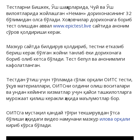
Тестларни Бишкек, Ўш шаҳарларида, Чуй ва Ўш
вилоятларида жойлашган «Неман» дорихонасининг 32
бўлимидан олса бўлади. Хоҳловчилар дорихонага бориб
тест олишдан аввал
www.epictest.live
сайтида аноним
сўров қолдириши керак.
Мазкур сайтда билдирув қолдириб, тестни етказиб
бериш керак бўлган жойни танлаб ёки дорихонага
бориб олиб кетса бўлади. Тест бепул ва анонимлиги
кафолатланган.
Тестдан ўтиш учун тўпламда сўлак орқали ОИТС тести,
ўқув материаллари, ОИТСни олдини олиш воситалари
ва ундан кейинги хизматлар учун қайси ташкилотларга
мурожаат қилиш керакли ҳақида маълумотлар бор.
ОИТСга мустақил қандай тўғри текширувдан ўтса
бўлиши ҳақидаги видео намунани мазкур
илова орқали
кириб кўрса бўлади.