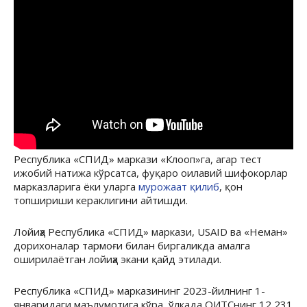
Республика «СПИД» маркази «Клооп»га, агар тест
ижобий натижа кўрсатса, фуқаро оилавий шифокорлар
марказларига ёки уларга
мурожаат қилиб
, қон
топшириши кераклигини айтишди.
Лойиҳа Республика «СПИД» маркази, USAID ва «Неман»
дорихоналар тармоғи билан биргаликда амалга
оширилаётган лойиҳа экани қайд этилади.
Республика «СПИД» марказининг 2023-йилнинг 1-
январидаги маълумотига кўра, ўлкада ОИТСнинг 12 231