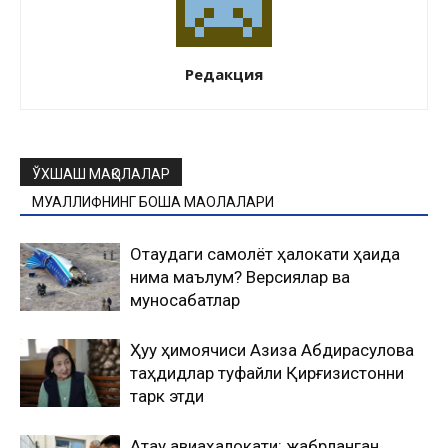
Редакция
ЎХШАШ МАҚОЛАЛАР
МУАЛЛИФНИНГ БОШҚА МАҚОЛАЛАРИ
Оқтаудаги самолёт ҳалокати ҳақида
нима маълум? Версиялар ва
муносабатлар
Ҳуқуқ ҳимоячиси Азиза Абдирасулова
таҳдидлар туфайли Қирғизистонни
тарк этди
Ақтау авиаҳалокати: жабрланган