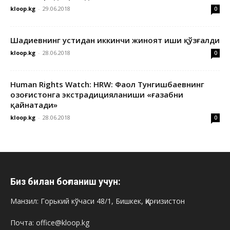
kloop.kg
-
29.06.2018
0
Шадиевнинг устидан иккинчи жиноят иши қўзғалди
kloop.kg
-
28.06.2018
0
Human Rights Watch: HRW: Фаол Тунгишбаевнинг
Қозоғистонга экстрадицияланиши «ғазабни
қайнатади»
kloop.kg
-
28.06.2018
0
Биз билан боғланиш учун:
Манзил: Горький кўчаси 48/1, Бишкек, Қирғизистон
Почта: office@kloop.kg