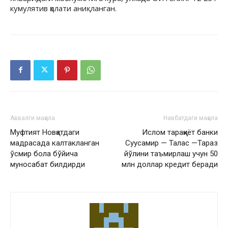
кумулятив ҳолати аниқланган.
Аввалги мақола
Навбатдаги мақола
Муфтият Новқатдаги
Ислом тараққиёт банки
мадрасада калтакланган
Суусамир — Талас —Тараз
ўсмир бола бўйича
йўлини таъмирлаш учун 50
муносабат билдирди
млн доллар кредит беради