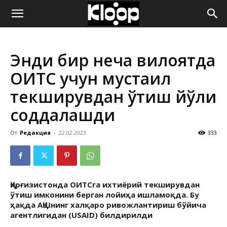
ҚИРҒИЗИСТОН
Энди бир неча вилоятда
ЯНГИЛИКЛАРИ
ОИТС учун мустақил
текширувдан ўтиш йўли
соддалашди
От
Редакция
-
22.02.2023
333
Қирғизистонда ОИТСга ихтиёрий текширувдан
ўтиш имконини берган лойиҳа ишламоқда. Бу
ҳақда АҚШнинг халқаро ривожлантириш бўйича
агентлигидан (USAID) билдирилди