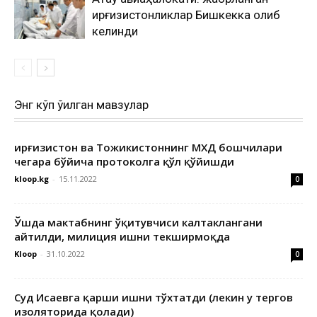
қирғизистонликлар Бишкекка олиб
келинди
Энг кўп ўқилган мавзулар
Қирғизистон ва Тожикистоннинг МХДҚ бошчилари
чегара бўйича протоколга қўл қўйишди
kloop.kg
-
15.11.2022
0
Ўшда мактабнинг ўқитувчиси калтаклангани
айтилди, милиция ишни текширмоқда
Kloop
-
31.10.2022
0
Суд Исаевга қарши ишни тўхтатди (лекин у тергов
изоляторида қолади)