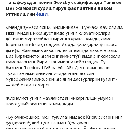
танаффусдан кейин Фейсбук саҳифасида Temirov
LIVE жамоаси суриштирув фаолиятини давом
эттиришини
ёзди
.
«Менда ҳаммаси яхши. Биринчидан, шунчаки дам олдим.
Иккинчидан, икки дўст ҳамда унинг хизматкорлари
ҳаётимни мураккаблаштиришга ҳаракат қилди, аммо
барини енгиб чиқа олдим. У ерда қизиқарли ҳеч нарса
ҳам йўқ. Жамоамиз аввалгидек ишлашда давом этади.
Биз Қирғизистондаги энг ҳақиқатгўй ҳамда энг самарали
жамоаларнинг бири эканимизни исботладик. Бу
бизнинг Temirov LIVE ва Айт Айт Десе жамоалари
тузилган икки йилнинг ичидаги энг асосий
муваффақиятимиз. Яқинда янги дастурларни кутинг!»
— деб ёзди Темиров.
Журналист унинг мамлакатдан чиқарилиши умуман
ноқонуний эканини таъкидлади.
«Бу очиқ-ошкор. Мен туғилганимдаёқ Қирғизистоннинг
фуқароси бўлиб туғилганман. Ҳеч қачон
фуқаролигимдан бош тортмаганман. Ўз фуқаросини