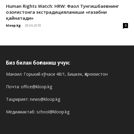
Human Rights Watch: HRW: Фаол Тунгишбаевнинг
Қозоғистонга экстрадицияланиши «ғазабни
қайнатади»
kloop.kg
-
28.06.2018
0
Биз билан боғланиш учун:
Манзил: Горький кўчаси 48/1, Бишкек, Қирғизистон
Почта: office@kloop.kg
Таҳририят: news@kloop.kg
Медиамактаб: school@kloop.kg