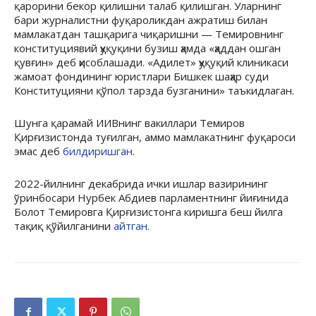
қарорини бекор қилишни талаб қилишган. Уларнинг
бари журналистни фуқароликдан ажратиш билан
мамлакатдан ташқарига чиқаришни — Темировнинг
конституциявий ҳуқуқини бузиш ҳамда «ҳаддан ошган
қувғин» деб ҳисоблашади. «Адилет» ҳуқуқий клиникаси
жамоат фондининг юристлари Бишкек шаҳар суди
Конституцияни қўпол тарзда бузганини» таъкидлаган.
Шунга қарамай ИИВнинг вакиллари Темиров
Қирғизистонда туғилган, аммо мамлакатнинг фуқароси
эмас деб
билдиришган
.
2022-йилнинг декабрида ички ишлар вазирининг
ўринбосари Нурбек Абдиев парламентнинг йиғинида
Болот Темировга Қирғизистонга киришга беш йилга
тақиқ қўйилганини
айтган.