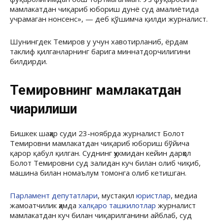
мамлакатдан чиқариб юбориш дунё суд амалиётида
учрамаган нонсенс», — деб қўшимча қилди журналист.
Шунингдек Темиров у учун хавотирланиб, ёрдам
таклиф қилганларнинг барига миннатдорчилигини
билдирди.
Темировнинг мамлакатдан
чиқарилиши
Бишкек шаҳар суди 23-ноябрда журналист Болот
Темировни мамлакатдан чиқариб юбориш бўйича
қарор қабул қилган. Суднинг ҳукмидан кейин дарҳол
Болот Темировни суд залидан куч билан олиб чиқиб,
машина билан номаълум томонга олиб кетишган.
Парламент депутатлари
, мустақил
юристлар
, медиа
жамоатчилик ҳамда
халқаро ташкилотлар
журналист
мамлакатдан куч билан чиқарилганини айблаб, суд