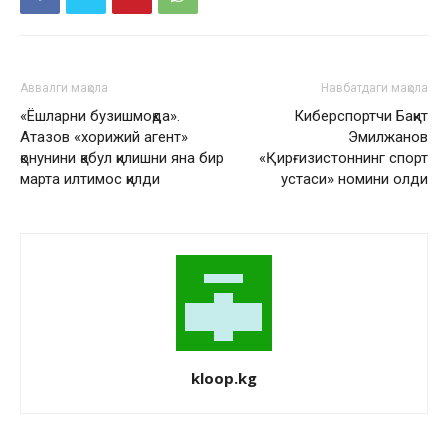
Аввалги мақола
Навбатдаги мақола
«Ёшларни бузишмоқда».
Киберспортчи Бақит
Атазов «хорижий агент»
Эмилжанов
қонунини қабул қилишни яна бир
«Қирғизистоннинг спорт
марта илтимос қилди
устаси» номини олди
kloop.kg