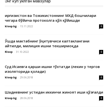
Энг кўп ўқилган мавзулар
Қирғизистон ва Тожикистоннинг МХДҚ бошчилари
чегара бўйича протоколга қўл қўйишди
kloop.kg
-
15.11.2022
0
Ўшда мактабнинг ўқитувчиси калтаклангани
айтилди, милиция ишни текширмоқда
Kloop
-
31.10.2022
0
Суд Исаевга қарши ишни тўхтатди (лекин у тергов
изоляторида қолади)
kloop.kg
-
29.06.2018
0
Шадиевнинг устидан иккинчи жиноят иши қўзғалди
kloop.kg
-
28.06.2018
0