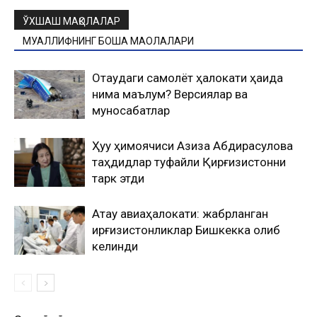
ЎХШАШ МАҚОЛАЛАР
МУАЛЛИФНИНГ БОШҚА МАҚОЛАЛАРИ
Оқтаудаги самолёт ҳалокати ҳақида
нима маълум? Версиялар ва
муносабатлар
Ҳуқуқ ҳимоячиси Азиза Абдирасулова
таҳдидлар туфайли Қирғизистонни
тарк этди
Ақтау авиаҳалокати: жабрланган
қирғизистонликлар Бишкекка олиб
келинди