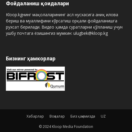
Фойдаланиш қоидалари
Kloop.kgнинг мақолаларининг асл нусхасига аниқ илова
бериш ва муаллифини кўрсатиш орқали фойдаланишга
рухсат берилади. Видео ҳамда суратларни қўлланиш учун
ушбу почтага ёзишингиз мумкин: ulugbek@kloop.kg
Бизнинг ҳамкорлар
Хабарлар
Воқеалар
Биз ҳақимизда
UZ
© 2024 Kloop Media Foundation