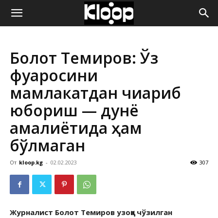
ҚИРҒИЗИСТОН
Болот Темиров: Ўз
ЯНГИЛИКЛАРИ
фуқаросини
мамлакатдан чиқариб
юбориш — дунё
амалиётида ҳам
бўлмаган
От
kloop.kg
-
02.02.2023
307
Журналист Болот Темиров узоққа чўзилган