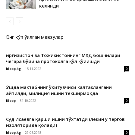
келинди
Энг кўп ўқилган мавзулар
Қирғизистон ва Тожикистоннинг МХДҚ бошчилари
чегара бўйича протоколга қўл қўйишди
kloop.kg
-
15.11.2022
0
Ўшда мактабнинг ўқитувчиси калтаклангани
айтилди, милиция ишни текширмоқда
Kloop
-
31.10.2022
0
Суд Исаевга қарши ишни тўхтатди (лекин у тергов
изоляторида қолади)
kloop.kg
-
29.06.2018
0