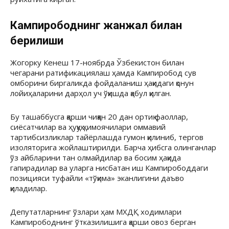
Кампирободнинг жанжал билан
берилиши
Жогорку Кенеш 17-ноябрда Ўзбекистон билан
чегарани ратификациялаш ҳамда Кампиробод сув
омборини биргаликда фойдаланиш ҳақидаги қонун
лойиҳаларини дарҳол уч ўқишда қабул қилган.
Бу ташаббусга қарши чиққан 20 дан ортиқ фаоллар,
сиёсатчилар ва ҳуқуқ ҳимоячилари оммавий
тартибсизликлар тайёрлашда гумон қилиниб, тергов
изоляторига жойлаштирилди. Барча ҳибсга олинганлар
ўз айбларини тан олмайдилар ва босим ҳақида
гапирадилар ва уларга нисбатан иш Кампирободдаги
позицияси туфайли «тўқима» эканлигини даъво
қиладилар.
Депутатларнинг ўзлари ҳам МХДҚ ходимлари
Кампирободнинг ўтказилишига қарши овоз берган