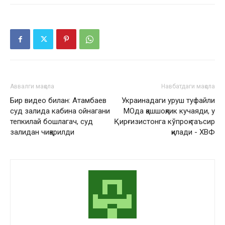
Аввалги мақола
Навбатдаги мақола
Бир видео билан: Атамбаев
Украинадаги уруш туфайли
суд залида кабина ойнагани
МОда қашшоқлик кучаяди, у
тепкилай бошлагач, суд
Қирғизистонга кўпроқ таъсир
залидан чиқарилди
қилади - ХВФ