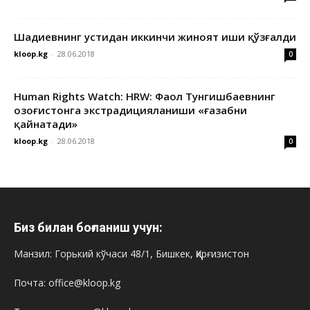
Шадиевнинг устидан иккинчи жиноят иши қўзғалди
kloop.kg
-
28.06.2018
0
Human Rights Watch: HRW: Фаол Тунгишбаевнинг
Қозоғистонга экстрадицияланиши «ғазабни
қайнатади»
kloop.kg
-
28.06.2018
0
Биз билан боғланиш учун:
Манзил: Горький кўчаси 48/1, Бишкек, Қирғизистон
Почта: office@kloop.kg