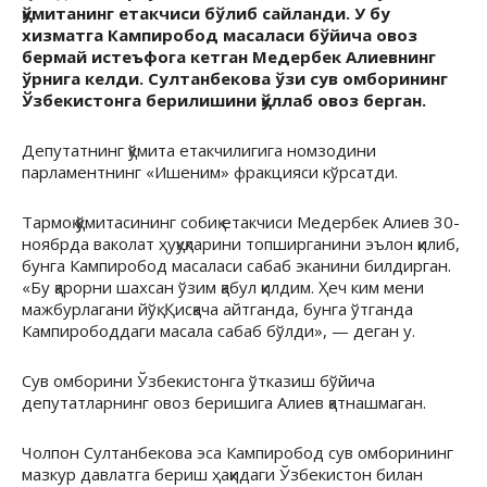
қўмитанинг етакчиси бўлиб сайланди. У бу
хизматга Кампиробод масаласи бўйича овоз
бермай истеъфога кетган Медербек Алиевнинг
ўрнига келди. Султанбекова ўзи сув омборининг
Ўзбекистонга берилишини қўллаб овоз берган.
Депутатнинг қўмита етакчилигига номзодини
парламентнинг «Ишеним» фракцияси кўрсатди.
Тармоқ қўмитасининг собиқ етакчиси Медербек Алиев 30-
ноябрда ваколат ҳуқуқларини топширганини эълон қилиб,
бунга Кампиробод масаласи сабаб эканини билдирган.
«Бу қарорни шахсан ўзим қабул қилдим. Ҳеч ким мени
мажбурлагани йўқ. Қисқача айтганда, бунга ўтганда
Кампирободдаги масала сабаб бўлди», — деган у.
Сув омборини Ўзбекистонга ўтказиш бўйича
депутатларнинг овоз беришига Алиев қатнашмаган.
Чолпон Султанбекова эса Кампиробод сув омборининг
мазкур давлатга бериш ҳақидаги Ўзбекистон билан