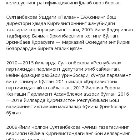
келишувнинг ратификациясини қўллаб овоз берган.
Султанбекова Ўшдаги «Палван» ЁАЖсининг бош
директори ҳамда Қирғизистоннинг жанубидаги
таъсирли корпорациянинг эгаси, 2005-йили ўлдирилган
тадбиркор Баяман Эркинбаевнинг хотини бўлган.
Эркинбаев Қорасувга — Марказий Осиёдаги энг йирик
бозорлардан бирига эгалик қилган.
2010—2015 йилларда Султонбекова «Республика»
партиясидан парламент депутати этиб сайланган,
кейин фракция раҳбари ўринбосари, сўнгра парламент
вице-спикери бўлган. 2015 йилда «Қирғизистон»
партиясидан қайта сайланган, 2017 йилгача Европа
Кенгаши Парламент Ассамблеяси аъзоси бўлган. 2016
—2018 йилларда Қирғизистон Республикаси Бош
вазирининг ижтимоий масалалар бўйича ўринбосари
бўлган.
2009-йили Чолпон Султанбекова «Ағим» газетасининг
версияси бўйича Қирғизистондаги энг бой аёлларнинг
рўйхатига кирган.