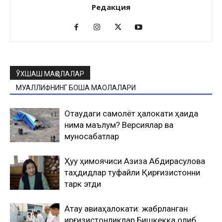
Редакция
ЎХШАШ МАҚОЛАЛАР
МУАЛЛИФНИНГ БОШҚА МАҚОЛАЛАРИ
Оқтаудаги самолёт ҳалокати ҳақида
нима маълум? Версиялар ва
муносабатлар
Ҳуқуқ ҳимоячиси Азиза Абдирасулова
таҳдидлар туфайли Қирғизистонни
тарк этди
Ақтау авиаҳалокати: жабрланган
қирғизистонликлар Бишкекка олиб