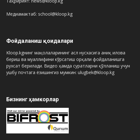
Таҳририят: news@kloop.kg
Медиамактаб: school@kloop.kg
Фойдаланиш қоидалари
Kloop.kgнинг мақолаларининг асл нусхасига аниқ илова
бериш ва муаллифини кўрсатиш орқали фойдаланишга
рухсат берилади. Видео ҳамда суратларни қўлланиш учун
ушбу почтага ёзишингиз мумкин: ulugbek@kloop.kg
Бизнинг ҳамкорлар