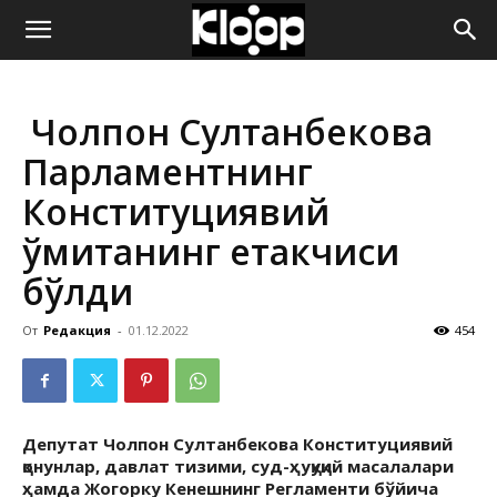
ҚИРҒИЗИСТОН
Чолпон Султанбекова
ЯНГИЛИКЛАРИ
Парламентнинг
Конституциявий
қўмитанинг етакчиси
бўлди
От
Редакция
-
01.12.2022
454
Депутат Чолпон Султанбекова Конституциявий
қонунлар, давлат тизими, суд-ҳуқуқий масалалари
ҳамда Жогорку Кенешнинг Регламенти бўйича