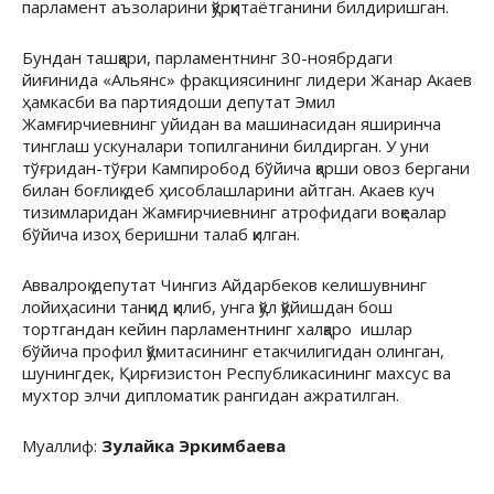
парламент аъзоларини қўрқитаётганини билдиришган.
Бундан ташқари, парламентнинг 30-ноябрдаги
йиғинида «Альянс» фракциясининг лидери Жанар Акаев
ҳамкасби ва партиядоши депутат Эмил
Жамғирчиевнинг уйидан ва машинасидан яширинча
тинглаш ускуналари топилганини билдирган. У уни
тўғридан-тўғри Кампиробод бўйича қарши овоз бергани
билан боғлиқ деб ҳисоблашларини айтган. Акаев куч
тизимларидан Жамғирчиевнинг атрофидаги воқеалар
бўйича изоҳ беришни талаб қилган.
Аввалроқ депутат Чингиз Айдарбеков келишувнинг
лойиҳасини танқид қилиб, унга қўл қўйишдан бош
тортгандан кейин парламентнинг халқаро ишлар
бўйича профил қўмитасининг етакчилигидан олинган,
шунингдек, Қирғизистон Республикасининг махсус ва
мухтор элчи дипломатик рангидан ажратилган.
Муаллиф:
Зулайка Эркимбаева