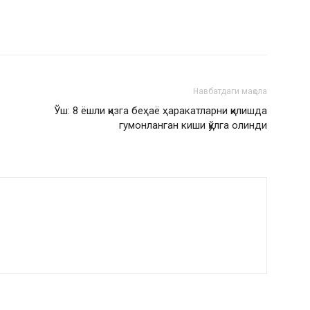
Навбатдаги мақола
Ўш: 8 ёшли қизга беҳаё ҳаракатларни қилишда
гумонланган киши қўлга олинди