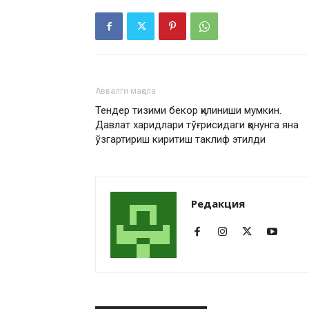
Аввалги мақола
Тендер тизими бекор қилиниши мумкин.
Давлат харидлари тўғрисидаги қонунга яна
ўзгартириш киритиш таклиф этилди
Редакция