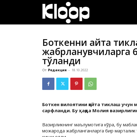
ҚИРҒИЗИСТОН
ЯНГИЛИКЛАРИ
Боткенни қайта тик
жабрланувчиларга 6
тўланди
От
Редакция
-
18.10.2022
Боткен вилоятини қайта тиклаш учун 
сарфланди. Бу ҳақда Молия вазирлиги
Вазирликнинг маълумотига кўра, бу мабла
можарода жабрланганларга бир марталик 
киши олди.