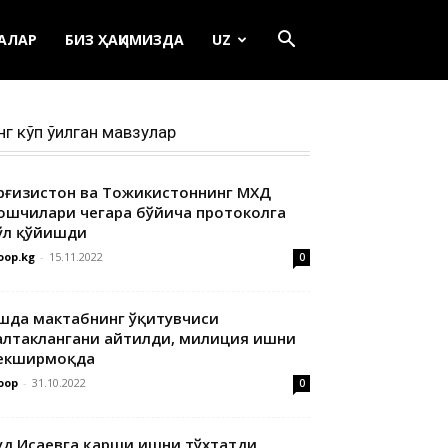
ЕАЛАР
БИЗ ҲАҚИМИЗДА
UZ
нг кўп ўқилган мавзулар
ирғизистон ва Тожикистоннинг МХДҚ
ошчилари чегара бўйича протоколга
ўл қўйишди
oop.kg
-
15.11.2022
0
шда мактабнинг ўқитувчиси
алтаклангани айтилди, милиция ишни
екширмоқда
oop
-
31.10.2022
0
уд Исаевга қарши ишни тўхтатди