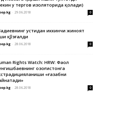
лекин у тергов изоляторида қолади)
oop.kg
-
29.06.2018
0
адиевнинг устидан иккинчи жиноят
ши қўзғалди
oop.kg
-
28.06.2018
0
uman Rights Watch: HRW: Фаол
унгишбаевнинг Қозоғистонга
кстрадицияланиши «ғазабни
айнатади»
oop.kg
-
28.06.2018
0