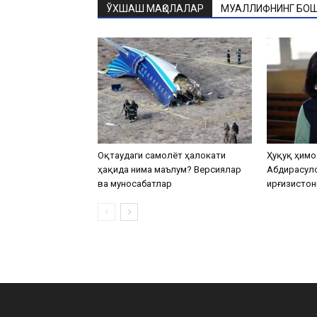
ЎХШАШ МАҚОЛАЛАР
МУАЛЛИФНИНГ БОШ
Оқтаудаги самолёт ҳалокати
Ҳуқуқ ҳимо
ҳақида нима маълум? Версиялар
Абдирасул
ва муносабатлар
Қирғизистон