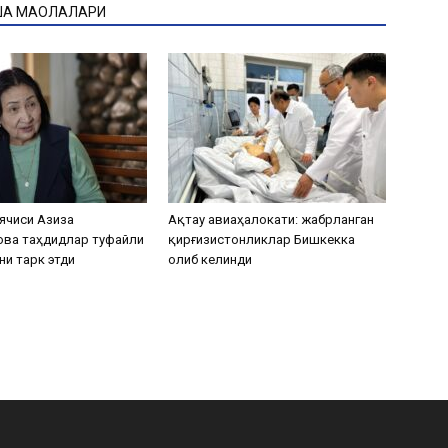
ҚА МАҚОЛАЛАРИ
ячиси Азиза
Ақтау авиаҳалокати: жабрланган
ова таҳдидлар туфайли
қирғизистонликлар Бишкекка
ни тарк этди
олиб келинди