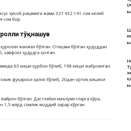
(
kl
сус ҳисоб рақамига жами 327 432 141 сом келиб
4 сом бор.
Ш
уролли тўқнашув
и
kl
а қуролли жанжал бўлган. Отишма бўлган ҳудуддан
, хавфсиз ҳудудга қочган.
H
амида 63 киши қурбон бўлиб, 198 киши жабрланган.
Т
э
қ
тожик фуқароси ҳалок бўлиб, 20дан ортиқ кишиси
kl
 вайрон бўлган. Дастлабки маълумотларга кўра,
н 1,5 млрд сомлик моддий зарар кўрган.