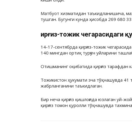
Матбуот хизматидан таъкидланишича, мах
тушган. Бугунги кунда ҳисобда 269 680 33
Қирғиз-тожик чегарасидаги қ
14-17-сентябрда қирғиз-тожик чегарасид
140 мингдан ортиқ турғун уйларини ташлаб
Отишманинг оқибатида қирғиз тарафдан к
Тожикистон ҳукумати эча тўқнашувда 41 
жабрланганини таъкидлаган.
Бир неча қирғиз қишлоғида юзлаган уй-жой
қирғиз томон қуролли тўқнашувда тахмина