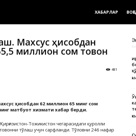
ХАБАРЛАР
ВОҚ
лаш. Махсус ҳисобдан
Э
5,5 миллион сом товон
Қ
б
481
қ
kl
Ў
к
махсус ҳисобдан 62 миллион 65 минг сом
т
нинг матбуот хизмати хабар берди.
Kl
ғ Қирғизистон-Тожикистон чегарасидаги қуролли
товонни тўлаш учун сарфланди. Тўловни 246 нафар
С