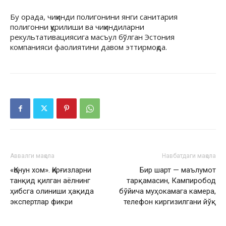
Бу орада, чиқинди полигонини янги санитария
полигонни қурилиши ва чиқиндиларни
рекультативациясига масъул бўлган Эстония
компанияси фаолиятини давом эттирмоқда.
Аввалги мақола
Навбатдаги мақола
«Қонун хом». Қирғизларни
Бир шарт — маълумот
танқид қилган аёлнинг
тарқамасин, Кампиробод
ҳибсга олиниши ҳақида
бўйича муҳокамага камера,
экспертлар фикри
телефон киргизилгани йўқ