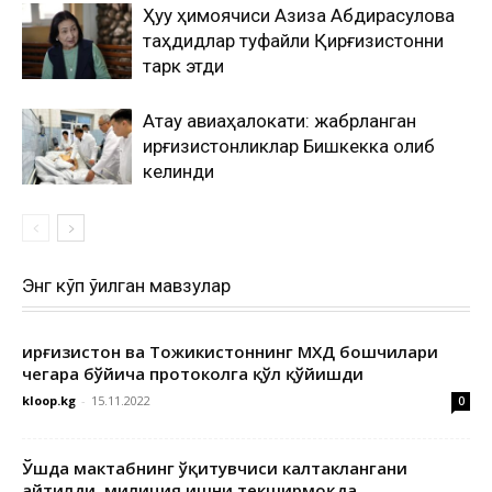
Ҳуқуқ ҳимоячиси Азиза Абдирасулова
таҳдидлар туфайли Қирғизистонни
тарк этди
Ақтау авиаҳалокати: жабрланган
қирғизистонликлар Бишкекка олиб
келинди
Энг кўп ўқилган мавзулар
Қирғизистон ва Тожикистоннинг МХДҚ бошчилари
чегара бўйича протоколга қўл қўйишди
kloop.kg
-
15.11.2022
0
Ўшда мактабнинг ўқитувчиси калтаклангани
айтилди, милиция ишни текширмоқда