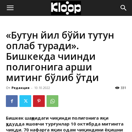
ҚИРҒИЗИСТОН
«Бутун йил бўйи тутун
ЯНГИЛИКЛАРИ
қоплаб туради».
Бишкекда чиқинди
полигонига қарши
митинг бўлиб ўтди
От
Редакция
-
10.10.2022
331
Бишкек шаҳридаги чиқинди полигонига яқи
ҳудудда яшовчи турғунлар 10 октябрда митингга
чиқди. 70 нафарга яқин одам чиқиндини ёқишни