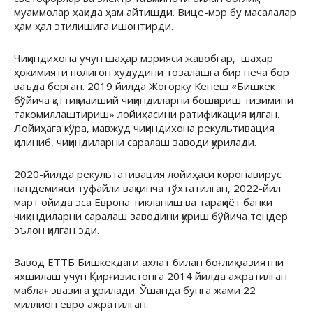
муаммолар ҳақида ҳам айтишди. Вице-мэр бу масалалар
ҳам ҳал этилишига ишонтирди.
Чиқиндихона учун шаҳар мэрияси жавобгар, шаҳар
ҳокимияти полигон ҳудудини тозалашга бир неча бор
ваъда берган. 2019 йилда Жогорку Кенеш «Бишкек
бўйича қаттиқ маиший чиқиндиларни бошқариш тизимини
такомиллаштириш» лойиҳасини ратификация қилган.
Лойиҳага кўра, мавжуд чиқиндихона рекультивация
қилиниб, чиқиндиларни саралаш заводи қурилади.
2020-йилда рекультативация лойиҳаси коронавирус
пандемияси туфайли вақтинча тўхтатилган, 2022-йил
март ойида эса Европа тикланиш ва тараққиёт банки
чиқиндиларни саралаш заводини қуриш бўйича тендер
эълон қилган эди.
Завод ЕТТБ Бишкекдаги ахлат билан боғлиқ вазиятни
яхшилаш учун Қирғизистонга 2014 йилда ажратилган
маблағ эвазига қурилади. Ўшанда бунга жами 22
миллион евро ажратилган.