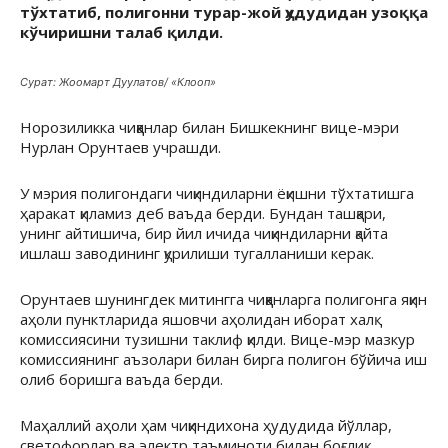
тўхтатиб, полигонни турар-жой ҳудудидан узоққа
кўчиришни талаб қилди.
Сурат: Жоомарт Дуулатов/ «Клооп»
Норозиликка чиққанлар билан Бишкекнинг вице-мэри
Нурлан Орунтаев учрашди.
У мэрия полигондаги чиқиндиларни ёқишни тўхтатишга
ҳаракат қиламиз деб ваъда берди. Бундан ташқари,
унинг айтишича, бир йил ичида чиқиндиларни қайта
ишлаш заводининг қурилиши тугалланиши керак.
Орунтаев шунингдек митингга чиққанларга полигонга яқин
аҳоли пунктларида яшовчи аҳолидан иборат халқ
комиссиясини тузишни таклиф қилди. Вице-мэр мазкур
комиссиянинг аъзолари билан бирга полигон бўйича иш
олиб боришга ваъда берди.
Маҳаллий аҳоли ҳам чиқиндихона ҳудудида йўллар,
светофорлар ва электр таъминоти билан боғлиқ