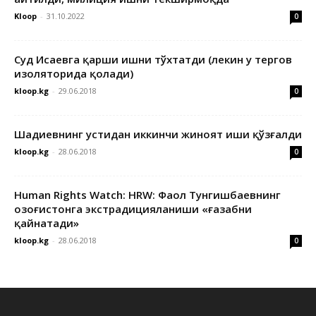
Kloop
-
31.10.2022
0
Суд Исаевга қарши ишни тўхтатди (лекин у тергов
изоляторида қолади)
kloop.kg
-
29.06.2018
0
Шадиевнинг устидан иккинчи жиноят иши қўзғалди
kloop.kg
-
28.06.2018
0
Human Rights Watch: HRW: Фаол Тунгишбаевнинг
Қозоғистонга экстрадицияланиши «ғазабни
қайнатади»
kloop.kg
-
28.06.2018
0