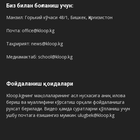
Биз билан боғланиш учун:
Манзил: Горький кўчаси 48/1, Бишкек, Қирғизистон
Почта: office@kloop.kg
Таҳририят: news@kloop.kg
Медиамактаб: school@kloop.kg
Фойдаланиш қоидалари
Kloop.kgнинг мақолаларининг асл нусхасига аниқ илова
бериш ва муаллифини кўрсатиш орқали фойдаланишга
рухсат берилади. Видео ҳамда суратларни қўлланиш учун
ушбу почтага ёзишингиз мумкин: ulugbek@kloop.kg