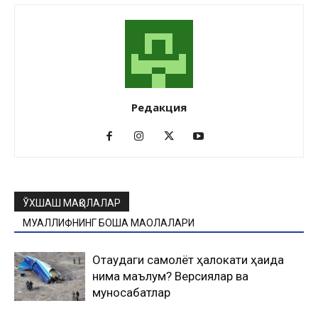
Редакция
ЎХШАШ МАҚОЛАЛАР
МУАЛЛИФНИНГ БОШҚА МАҚОЛАЛАРИ
Оқтаудаги самолёт ҳалокати ҳақида
нима маълум? Версиялар ва
муносабатлар