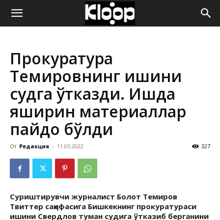
ҚИРҒИЗИСТОН
Прокуратура
ЯНГИЛИКЛАРИ
Темировнинг ишини
судга ўтказди. Ишда
яширин материаллар
пайдо бўлди
От
Редакция
-
11.05.2022
327
Суриштирувчи журналист Болот Темиров
Твиттер саҳифасига Бишкекнинг прокуратураси
ишини Свердлов туман судига ўтказиб берганини