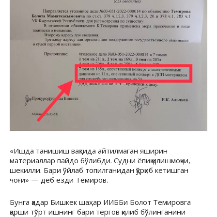
«Ишда танишиш вақтида айтилмаган яширин
материаллар пайдо бўлибди. Судни ёпиқ қилишмоқчи,
шекилли. Бари ўйлаб топилганидан қўрқиб кетишган
чоғи» — деб ёзди Темиров.
Бунга қадар Бишкек шаҳар ИИББи Болот Темировга
қарши тўрт ишнинг бари тергов қилиб бўлинганини