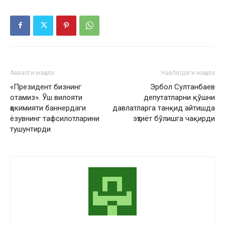
Аввалги мақола
Навбатдаги мақола
«Президент бизнинг
Эрбол Султанбаев
отамиз». Ўш вилояти
депутатларни қўшни
ҳокимияти баннердаги
давлатларга танқид айтишда
ёзувнинг тафсилотларини
эҳтиёт бўлишга чақирди
тушунтирди