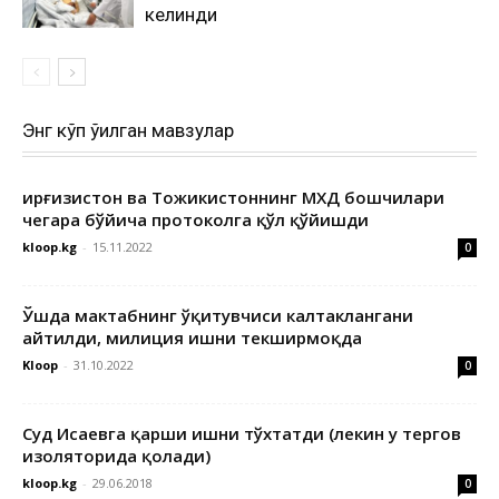
келинди
Энг кўп ўқилган мавзулар
Қирғизистон ва Тожикистоннинг МХДҚ бошчилари
чегара бўйича протоколга қўл қўйишди
kloop.kg
-
15.11.2022
0
Ўшда мактабнинг ўқитувчиси калтаклангани
айтилди, милиция ишни текширмоқда
Kloop
-
31.10.2022
0
Суд Исаевга қарши ишни тўхтатди (лекин у тергов
изоляторида қолади)
kloop.kg
-
29.06.2018
0