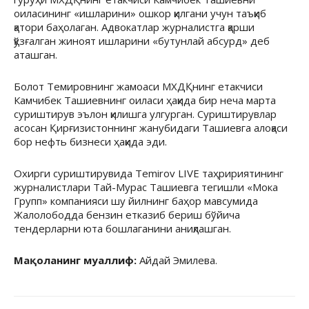
оиласининг «ишларини» ошкор қилгани учун таъқиб
қатори баҳолаган. Адвокатлар журналистга қарши
қўзғалган жиноят ишларини «бутунлай абсурд» деб
аташган.
Болот Темировнинг жамоаси МХДҚнинг етакчиси
Камчибек Ташиевнинг оиласи ҳақида бир неча марта
суриштирув эълон қилишга улгурган. Суриштирувлар
асосан Қирғизистоннинг жанубидаги Ташиевга алоқаси
бор нефть бизнеси ҳақида эди.
Охирги суриштирувида Temirov LIVE таҳририятининг
журналистлари Тай-Мурас Ташиевга тегишли «Мока
Групп» компанияси шу йилнинг баҳор мавсумида
Жалолободда бензин етказиб бериш бўйича
тендерларни юта бошлаганини аниқлашган.
Мақоланинг муаллиф:
Айдай Эмилева.