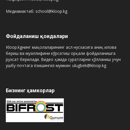
Медиамактаб: school@kloop.kg
Фойдаланиш қоидалари
Kloop.kgнинг мақолаларининг асл нусхасига аниқ илова
бериш ва муаллифини кўрсатиш орқали фойдаланишга
рухсат берилади. Видео ҳамда суратларни қўлланиш учун
ушбу почтага ёзишингиз мумкин: ulugbek@kloop.kg
Бизнинг ҳамкорлар