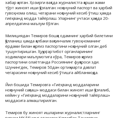
хабар қилган. Ҳозирги вақтда журналистга қарши жами
тўрт жиноят иши қўзғалган: ноқонуний паспорт ва ҳарбий
гувоҳнома олиш, чегарани ноқонуний кесиб ўтиш ҳамда
гиёҳванд модда тайёрлаш. Уларнинг учтаси ҳақида 20-
апрелдагина маълум бўлган.
Милициядан Темиров бошқа одамнинг ҳарбий билетини
қўлланиш ҳамда қалбаки вақтинчалик гувоҳноманинг
ёрдами билан қирғиз паспортини ноқонуний олган деб
тушунтиришган. Ҳуқуқ тартибот органларининг
ходимлари маълумотига кўра, Темиров қирғиз
паспортини олаётганда Россиянинг фуқароси эди.
Шунингдек, Темиров 50дан ортиқ марта давлат
чегарасини ноқонуний кесиб ўтишга айбланмоқда.
Йил бошида Темировга «Гиёҳванд моддаларини
ноқонуний сақлаш» моддаси билан жиноят иши қўзғалиб,
кейин у «Гиёҳванд моддаларини ноқонуний тайёрлаш»
моддасига алмаштирилган.
Темиров бу жиноят ишларини журналистларнинг
гуруҳи МХДҚнинг етакчиси Камчибек Ташиевни