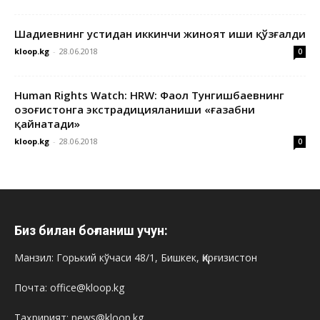
Шадиевнинг устидан иккинчи жиноят иши қўзғалди
kloop.kg
-
28.06.2018
0
Human Rights Watch: HRW: Фаол Тунгишбаевнинг
Қозоғистонга экстрадицияланиши «ғазабни
қайнатади»
kloop.kg
-
28.06.2018
0
Биз билан боғланиш учун:
Манзил: Горький кўчаси 48/1, Бишкек, Қирғизистон
Почта: office@kloop.kg
Таҳририят: news@kloop.kg