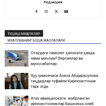
Редакция
ЎХШАШ МАҚОЛАЛАР
МУАЛЛИФНИНГ БОШҚА МАҚОЛАЛАРИ
Оқтаудаги самолёт ҳалокати ҳақида
нима маълум? Версиялар ва
муносабатлар
Ҳуқуқ ҳимоячиси Азиза Абдирасулова
таҳдидлар туфайли Қирғизистонни
тарк этди
Ақтау авиаҳалокати: жабрланган
қирғизистонликлар Бишкекка олиб