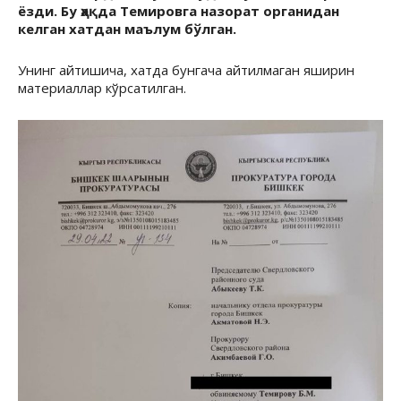
ёзди. Бу ҳақда Темировга назорат органидан
келган хатдан маълум бўлган.
Унинг айтишича, хатда бунгача айтилмаган яширин
материаллар кўрсатилган.