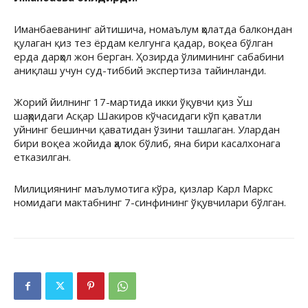
Иманбаеванинг айтишича, номаълум ҳолатда балкондан
қулаган қиз тез ёрдам келгунга қадар, воқеа бўлган
ерда дарҳол жон берган. Ҳозирда ўлимининг сабабини
аниқлаш учун суд-тиббий экспертиза тайинланди.
Жорий йилнинг 17-мартида икки ўқувчи қиз Ўш
шаҳридаги Асқар Шакиров кўчасидаги кўп қаватли
уйнинг бешинчи қаватидан ўзини ташлаган. Улардан
бири воқеа жойида ҳалок бўлиб, яна бири касалхонага
етказилган.
Милициянинг маълумотига кўра, қизлар Карл Маркс
номидаги мактабнинг 7-синфининг ўқувчилари бўлган.