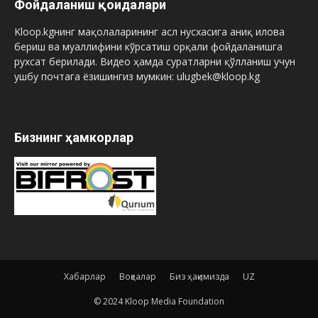
Фойдаланиш қоидалари
Kloop.kgнинг мақолаларининг асл нусхасига аниқ илова
бериш ва муаллифини кўрсатиш орқали фойдаланишга
рухсат берилади. Видео ҳамда суратларни қўлланиш учун
ушбу почтага ёзишингиз мумкин: ulugbek@kloop.kg
Бизнинг ҳамкорлар
Хабарлар
Воқеалар
Биз ҳақимизда
UZ
© 2024 Kloop Media Foundation