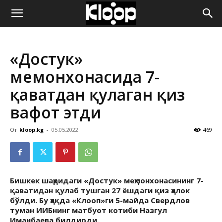
ҚИРҒИЗИСТОН
«Достук»
ЯНГИЛИКЛАРИ
меҳмонхонасида 7-
қаватдан қулаган қиз
вафот этди
От
kloop.kg
-
05.05.2022
469
Бишкек шаҳридаги «Достук» меҳмонхонасининг 7-
қаватидан қулаб тушган 27 ёшдаги қиз ҳалок
бўлди. Бу ҳақда «Клооп»ги 5-майда Свердлов
туман ИИБнинг матбуот котиби Назгул
Иманбаева билдирди.