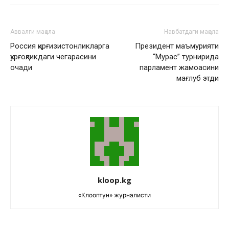
Аввалги мақола
Навбатдаги мақола
Россия қирғизистонликларга
Президент маъмурияти
қурғоқликдаги чегарасини
“Мурас” турнирида
очади
парламент жамоасини
мағлуб этди
kloop.kg
«Клооптун» журналисти