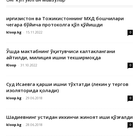
Қирғизистон ва Тожикистоннинг МХДҚ бошчилари
чегара бўйича протоколга қўл қўйишди
kloop.kg
-
15.11.2022
0
Ўшда мактабнинг ўқитувчиси калтаклангани
айтилди, милиция ишни текширмоқда
Kloop
-
31.10.2022
0
Суд Исаевга қарши ишни тўхтатди (лекин у тергов
изоляторида қолади)
kloop.kg
-
29.06.2018
0
Шадиевнинг устидан иккинчи жиноят иши қўзғалди
kloop.kg
-
28.06.2018
0