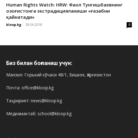
Human Rights Watch: HRW: Фаол Тунгишбаевнинг
Қозоғистонга экстрадицияланиши «ғазабни
қайнатади»
kloop.kg
-
28.06.2018
0
Биз билан боғланиш учун:
Манзил: Горький кўчаси 48/1, Бишкек, Қирғизистон
Почта: office@kloop.kg
Таҳририят: news@kloop.kg
Медиамактаб: school@kloop.kg