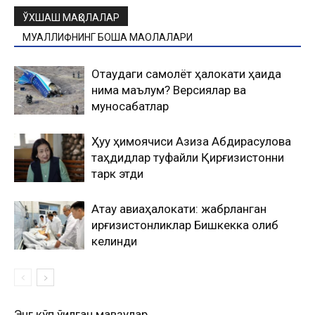
ЎХШАШ МАҚОЛАЛАР
МУАЛЛИФНИНГ БОШҚА МАҚОЛАЛАРИ
Оқтаудаги самолёт ҳалокати ҳақида
нима маълум? Версиялар ва
муносабатлар
Ҳуқуқ ҳимоячиси Азиза Абдирасулова
таҳдидлар туфайли Қирғизистонни
тарк этди
Ақтау авиаҳалокати: жабрланган
қирғизистонликлар Бишкекка олиб
келинди
Энг кўп ўқилган мавзулар