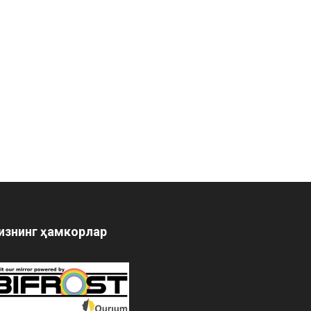
изнинг ҳамкорлар