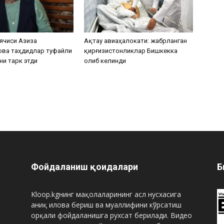
ячиси Азиза
Ақтау авиаҳалокати: жабрланган
ова таҳдидлар туфайли
қирғизистонликлар Бишкекка
ни тарк этди
олиб келинди
Фойдаланиш қоидалари
Б
Kloop.kgнинг мақолаларининг асл нусхасига
аниқ илова бериш ва муаллифини кўрсатиш
орқали фойдаланишга рухсат берилади. Видео