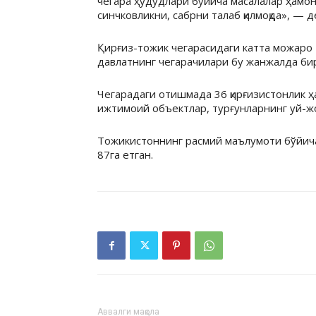
чегара ҳудудлари бўйича масалалар ҳамон 
синчковликни, сабрни талаб қилмоқда», — д
Қирғиз-тожик чегарасидаги катта можаро 
давлатнинг чегарачилари бу жанжалда би
Чегарадаги отишмада 36 қирғизистонлик ҳ
ижтимоий объектлар, турғунларнинг уй-жо
Тожикистоннинг расмий маълумоти бўйича,
87га етган.
Аввалги мақола