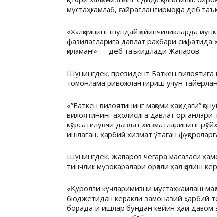
мустаҳкамлаб, ғайратлантирмоқда деб таъ
«Халқимнинг шундай қийинчиликларда мунк
фазилатларига давлат раҳбари сифатида ҳ
қиламан!» — деб таъкидлади Жапаров.
Шунингдек, президент Баткен вилоятига м
томонлама ривожлантириш учун тайёрланг
«”Баткен вилоятининг мақоми ҳақидаги” қон
вилоятининг аҳолисига давлат органлари
кўрсатилувчи давлат хизматларининг рўй
ишлаган, ҳарбий хизмат ўтаган фуқаролар
Шунингдек, Жапаров чегара масаласи ҳамо
тинчлик музокаралари орқали ҳал қилиш ке
«Қуролли кучларимизни мустаҳкамлаш мақ
бюджетидан керакли замонавий ҳарбий тех
борадаги ишлар бундан кейин ҳам давом э