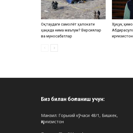
Оқтаудаги самолёт ҳалокати
Ҳуқуқ ҳимо
ҳақида нима маълум? Версиялар
Абдирасул
ва муносабатлар
Қирғизистон
Биз билан боғланиш учун:
Манзил: Горький кўчаси 48/1, Бишкек,
Қирғизистон