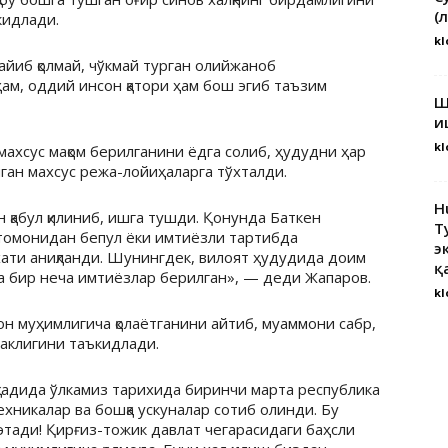
(
кидлади.
kl
айиб қолмай, чўкмай турган олийжаноб
ам, оддий инсон қатори ҳам бош эгиб таъзим
Ш
и
kl
ахсус мақом берилганини ёдга солиб, ҳудудни ҳар
ан махсус режа-лойиҳаларга тўхталди.
H
ун қабул қилиниб, ишга тушди. Қонунда Баткен
Т
 томонидан бепул ёки имтиёзли тартибда
э
хати аниқланди. Шунингдек, вилоят ҳудудида доим
қ
га бир неча имтиёзлар берилган», — деди Жапаров.
kl
н муҳимлигича қолаётганини айтиб, муаммони сабр,
раклигини таъкидлади.
садида ўлкамиз тарихида биринчи марта республика
никалар ва бошқа ускуналар сотиб олинди. Бу
тади! Қирғиз-тожик давлат чегарасидаги баҳсли