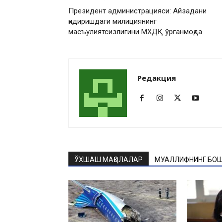
Президент администрацияси: Айзадани
қидиришдаги милициянинг
масъулиятсизлигини МХДҚ ўрганмоқда
Редакция
ЎХШАШ МАҚОЛАЛАР
МУАЛЛИФНИНГ БОШ