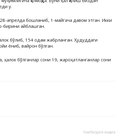
муҳимлигича қолмоқда. Буни ҳал қилиш биздан
еди у.
28-апрелда бошланиб, 1-майгача давом этган. Икки
р-бирини айблашган.
алок бўлиб, 154 одам жабрланган. Ҳудуддаги
йи ёниб, вайрон бўлган.
 ҳалок бўлганлар сони 19, жароҳатланганлар сони
Навбатдаги мақола