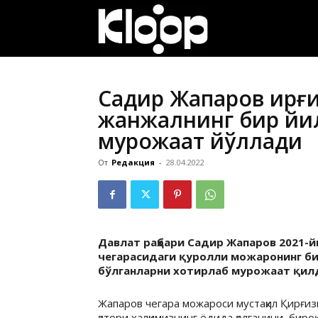
ҚИРҒИЗИСТОН
ЯНГИЛИКЛАРИ
Садир Жапаров қирғ
жанжалнинг бир йи
мурожаат йўллади
От
Редакция
-
28.04.2022
Давлат раҳбари Садир Жапаров 2021-
чегарасидаги қуролли можаронинг би
бўлганларни хотирлаб мурожаат қил
Жапаров чегара можароси мустақил Қирғизи
қатори халқимизнинг ёдида қолганини, биро