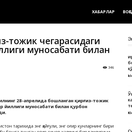
ХАБАРЛАР
ВОҚ
из-тожик чегарасидаги
Э
ллиги муносабати билан
Қ
б
346
қ
kl
Ў
к
йилнинг 28-апрелида бошланган қирғиз-тожик
т
р йиллиги муносабати билан қурбон
ди.
Kl
стон тарихида энг қайғули, энг оғир кунларнинг бири
С
қ бу бошга тушган оғир синов халқнинг бирдамлигини