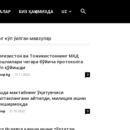
ЕАЛАР
БИЗ ҲАҚИМИЗДА
UZ
нг кўп ўқилган мавзулар
ирғизистон ва Тожикистоннинг МХДҚ
ошчилари чегара бўйича протоколга
ўл қўйишди
oop.kg
-
15.11.2022
0
шда мактабнинг ўқитувчиси
алтаклангани айтилди, милиция ишни
екширмоқда
oop
-
31.10.2022
0
уд Исаевга қарши ишни тўхтатди