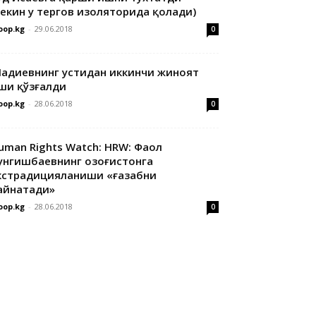
лекин у тергов изоляторида қолади)
oop.kg
-
29.06.2018
0
адиевнинг устидан иккинчи жиноят
ши қўзғалди
oop.kg
-
28.06.2018
0
uman Rights Watch: HRW: Фаол
унгишбаевнинг Қозоғистонга
кстрадицияланиши «ғазабни
айнатади»
oop.kg
-
28.06.2018
0