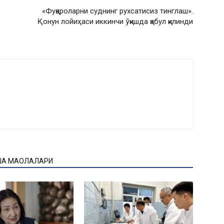
«Фуқароларни суднинг рухсатисиз тинглаш».
Қонун лойиҳаси иккинчи ўқишда қабул қилинди
ҚА МАҚОЛАЛАРИ