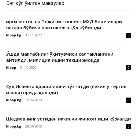
Энг кўп ўқилган мавзулар
Қирғизистон ва Тожикистоннинг МХДҚ бошчилари
чегара бўйича протоколга қўл қўйишди
kloop.kg
-
15.11.2022
0
Ўшда мактабнинг ўқитувчиси калтаклангани
айтилди, милиция ишни текширмоқда
Kloop
-
31.10.2022
0
Суд Исаевга қарши ишни тўхтатди (лекин у тергов
изоляторида қолади)
kloop.kg
-
29.06.2018
0
Шадиевнинг устидан иккинчи жиноят иши қўзғалди
kloop.kg
-
28.06.2018
0