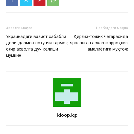
Аввалги мақола
Навбатдаги мақола
Украинадаги вазият сабабли
Қирғиз-тожик чегарасида
дори-дармон сотувчи тармоқ
яраланган аскар жарроҳлик
оғир аҳволга дуч келиши
амалиётига муҳтож
мумкин
kloop.kg