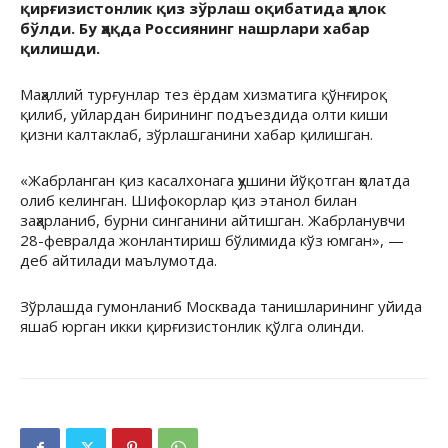
қирғизистонлик қиз зўрлаш оқибатида ҳалок
бўлди. Бу ҳақда Россиянинг нашрлари хабар
қилишди.
Маҳаллий турғунлар тез ёрдам хизматига қўнғироқ
қилиб, уйлардан бирининг подъездида олти киши
қизни калтаклаб, зўрлашганини хабар қилишган.
«Жабрланган қиз касалхонага ҳушини йўқотган ҳолатда
олиб келинган. Шифокорлар қиз этанол билан
заҳарланиб, бурни синганини айтишган. Жабрланувчи
28-февралда жонлантириш бўлимида кўз юмган», —
деб айтилади маълумотда.
Зўрлашда гумонланиб Москвада танишларининг уйида
яшаб юрган икки қирғизистонлик қўлга олинди.