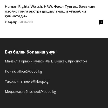
Human Rights Watch: HRW: Фаол Тунгишбаевнинг
Қозоғистонга экстрадицияланиши «ғазабни
қайнатади»
kloop.kg
-
28.06.2018
0
Биз билан боғланиш учун:
Манзил: Горький кўчаси 48/1, Бишкек, Қирғизистон
Почта: office@kloop.kg
Таҳририят: news@kloop.kg
Медиамактаб: school@kloop.kg