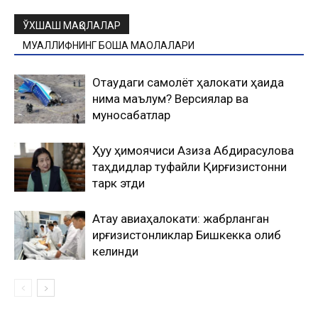
ЎХШАШ МАҚОЛАЛАР
МУАЛЛИФНИНГ БОШҚА МАҚОЛАЛАРИ
Оқтаудаги самолёт ҳалокати ҳақида
нима маълум? Версиялар ва
муносабатлар
Ҳуқуқ ҳимоячиси Азиза Абдирасулова
таҳдидлар туфайли Қирғизистонни
тарк этди
Ақтау авиаҳалокати: жабрланган
қирғизистонликлар Бишкекка олиб
келинди