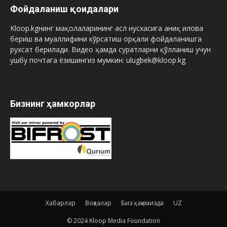
Фойдаланиш қоидалари
Kloop.kgнинг мақолаларининг асл нусхасига аниқ илова
бериш ва муаллифини кўрсатиш орқали фойдаланишга
рухсат берилади. Видео ҳамда суратларни қўлланиш учун
ушбу почтага ёзишингиз мумкин: ulugbek@kloop.kg
Бизнинг ҳамкорлар
Хабарлар
Воқеалар
Биз ҳақимизда
UZ
© 2024 Kloop Media Foundation