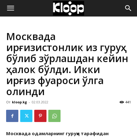
ҚИРҒИЗИСТОН
Москвада
ЯНГИЛИКЛАРИ
қирғизистонлик қиз гуруҳ
бўлиб зўрлашдан кейин
ҳалок бўлди. Икки
қирғиз фуқароси қўлга
олинди
От
kloop.kg
-
02.03.2022
441
Москвада одамларнинг гуруҳи тарафидан