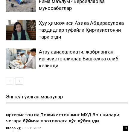
нима маълум? Версиялар ва
муносабатлар
Ҳуқуқ ҳимоячиси Азиза Абдирасулова
таҳдидлар туфайли Қирғизистонни
тарк этди
Ақтау авиаҳалокати: жабрланган
қирғизистонликлар Бишкекка олиб
келинди
Энг кўп ўқилган мавзулар
Қирғизистон ва Тожикистоннинг МХДҚ бошчилари
чегара бўйича протоколга қўл қўйишди
kloop.kg
-
15.11.2022
0