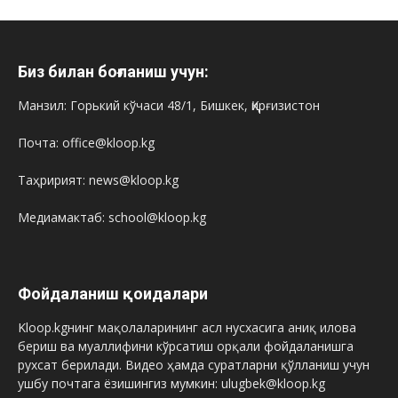
Биз билан боғланиш учун:
Манзил: Горький кўчаси 48/1, Бишкек, Қирғизистон
Почта: office@kloop.kg
Таҳририят: news@kloop.kg
Медиамактаб: school@kloop.kg
Фойдаланиш қоидалари
Kloop.kgнинг мақолаларининг асл нусхасига аниқ илова
бериш ва муаллифини кўрсатиш орқали фойдаланишга
рухсат берилади. Видео ҳамда суратларни қўлланиш учун
ушбу почтага ёзишингиз мумкин: ulugbek@kloop.kg