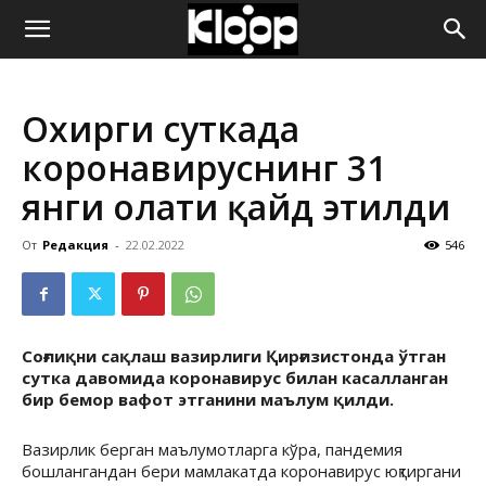
ҚИРҒИЗИСТОН
Охирги суткада
ЯНГИЛИКЛАРИ
коронавируснинг 31
янги ҳолати қайд этилди
От
Редакция
-
22.02.2022
546
Соғлиқни сақлаш вазирлиги Қирғизистонда ўтган
сутка давомида коронавирус билан касалланган
бир бемор вафот этганини маълум қилди.
Вазирлик берган маълумотларга кўра, пандемия
бошлангандан бери мамлакатда коронавирус юқтиргани