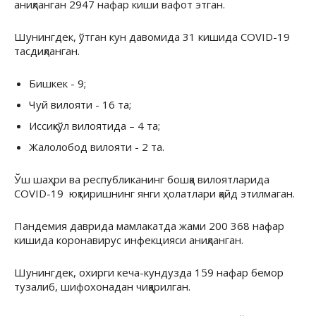
аниқланган 2947 нафар киши вафот этган.
Шунингдек, ўтган кун давомида 31 кишида COVID-19
тасдиқланган.
Бишкек - 9;
Чуй вилояти - 16 та;
Иссиқкўл вилоятида – 4 та;
Жалолобод вилояти - 2 та.
Ўш шаҳри ва республиканинг бошқа вилоятларида
COVID-19 юқтиришнинг янги ҳолатлари қайд этилмаган.
Пандемия даврида мамлакатда жами 200 368 нафар
кишида коронавирус инфекцияси аниқланган.
Шунингдек, охирги кеча-кундузда 159 нафар бемор
тузалиб, шифохонадан чиқарилган.