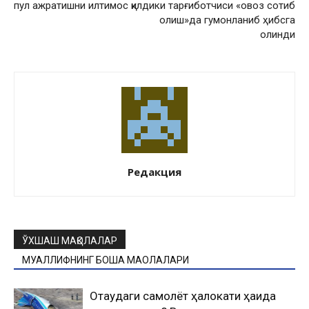
пул ажратишни илтимос қилди
ки тарғиботчиси «овоз сотиб
олиш»да гумонланиб ҳибсга
олинди
Редакция
ЎХШАШ МАҚОЛАЛАР
МУАЛЛИФНИНГ БОШҚА МАҚОЛАЛАРИ
Оқтаудаги самолёт ҳалокати ҳақида