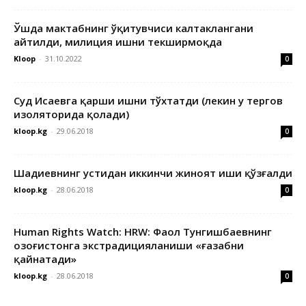
Ўшда мактабнинг ўқитувчиси калтаклангани
айтилди, милиция ишни текширмоқда
Kloop
-
31.10.2022
0
Суд Исаевга қарши ишни тўхтатди (лекин у тергов
изоляторида қолади)
kloop.kg
-
29.06.2018
0
Шадиевнинг устидан иккинчи жиноят иши қўзғалди
kloop.kg
-
28.06.2018
0
Human Rights Watch: HRW: Фаол Тунгишбаевнинг
Қозоғистонга экстрадицияланиши «ғазабни
қайнатади»
kloop.kg
-
28.06.2018
0