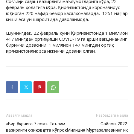
Соғлиқни сақлаш вазирлиги маълумотларига кўра, 22
февраль ҳолатига кўра, Қирғизистонда коронавирус
юқтирган 220 нафар бемор касалхоналарда, 1251 нафар
киши эса уй шароитида даволанмоқда.
Шунингдек, 22 февраль куни Қирғизистонда 1 миллион
417 мингдан ортиқ киши COVID-19 га қарши вакцинанинг
биринчи дозасини, 1 миллион 147 мингдан ортиқ
қирғизистонлик эса иккинчи дозани олган.
Аввалги мақола
Навбатдаги мақола
«Бир ўқувчига 7 сом». Таълим
Сайлов-2022:
вазирлиги озиқ-овқатга кўпроқ
Милиция Муртазалиевнинг ик