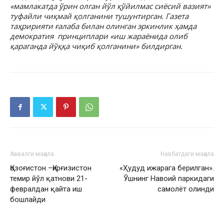
«мамлакатда ўрин олган йўл қўйилмас сиёсий вазият»
туфайли чиқмай қолганини тушунтирган. Газета
таҳририяти ғалаба билан олинган эркинлик ҳамда
демократия принциплари «иш жараёнида олиб
қараганда йўққа чиқиб қолганини» билдирган.
Аввалги мақола
Навбатдаги мақола
Қозоғистон –Қирғизистон
«Ҳудуд ижарага берилган».
темир йўл қатнови 21-
Ўшнинг Навоий паркидаги
февралдан қайта иш
самолёт олинди
бошлайди