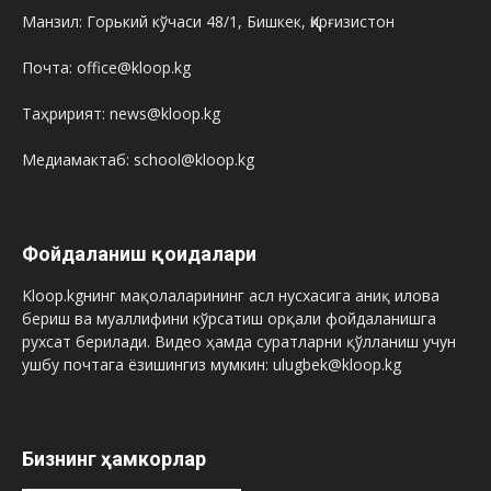
Манзил: Горький кўчаси 48/1, Бишкек, Қирғизистон
Почта: office@kloop.kg
Таҳририят: news@kloop.kg
Медиамактаб: school@kloop.kg
Фойдаланиш қоидалари
Kloop.kgнинг мақолаларининг асл нусхасига аниқ илова
бериш ва муаллифини кўрсатиш орқали фойдаланишга
рухсат берилади. Видео ҳамда суратларни қўлланиш учун
ушбу почтага ёзишингиз мумкин: ulugbek@kloop.kg
Бизнинг ҳамкорлар