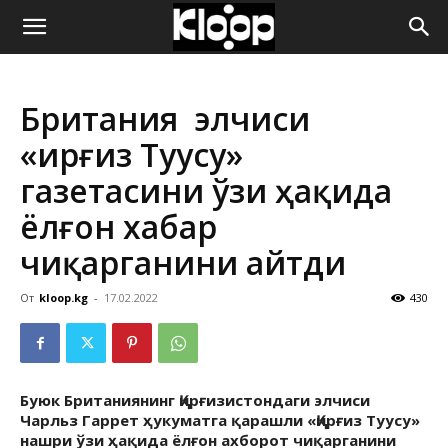
ҚИРҒИЗИСТОН
Британия элчиси
ЯНГИЛИКЛАРИ
«Қирғиз Туусу»
газетасини ўзи ҳақида
ёлғон хабар
чиқарганини айтди
От
kloop.kg
-
17.02.2022
430
Буюк Британиянинг Қирғизистондаги элчиси
Чарльз Гаррет ҳукуматга қарашли «Қирғиз Туусу»
нашри ўзи ҳақида ёлғон ахборот чиқарганини