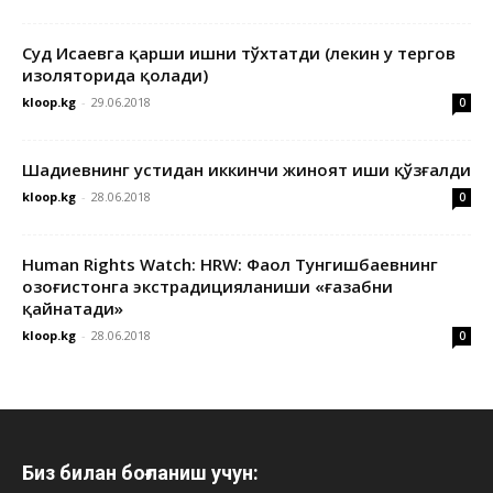
Суд Исаевга қарши ишни тўхтатди (лекин у тергов
изоляторида қолади)
kloop.kg
-
29.06.2018
0
Шадиевнинг устидан иккинчи жиноят иши қўзғалди
kloop.kg
-
28.06.2018
0
Human Rights Watch: HRW: Фаол Тунгишбаевнинг
Қозоғистонга экстрадицияланиши «ғазабни
қайнатади»
kloop.kg
-
28.06.2018
0
Биз билан боғланиш учун: