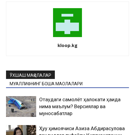
kloop.kg
ЎХШАШ МАҚОЛАЛАР
МУАЛЛИФНИНГ БОШҚА МАҚОЛАЛАРИ
Оқтаудаги самолёт ҳалокати ҳақида
нима маълум? Версиялар ва
муносабатлар
Ҳуқуқ ҳимоячиси Азиза Абдирасулова