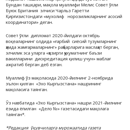
Бундан ташқари, мақола муаллифи Мелис Совет ўғли
Буюк Британия элчиси Чарльз Гаретти
Қирғизистондаги «мухолиф норозиликларнинг асосий
координатори» деган.
Совет ўғли дипломат 2020-йилдаги октябрь
воқеаларнинг олдида «ғарбий сиёсий тузумларнинг
ҳамда жамғармаларнинг» раҳбарларига маслаҳат берган,
элчилик эса уларга «ҳозирги ҳукуматнинг баъзи
вакилларини дискредитация қилиш учун» маблағ
ажратиб берган деб ёзган.
Муаллиф ўз мақоласида 2020-йилнинг 2-ноябрида
эълон қилган «Эхо Кыргызстана» нашрининг
мақоласига таянган.
Ўз навбатида «Эхо Кыргызстана» нашри 2021-йилнинг
ёзида ёпилган «Дело №» газетасидаги мақолага
таянган*.
*Редакция ўқувчиларга мурожаатида газета