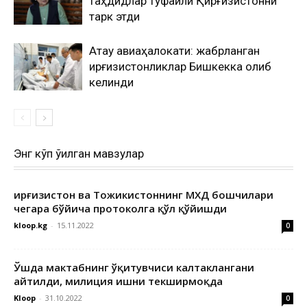
таҳдидлар туфайли Қирғизистонни
тарк этди
Ақтау авиаҳалокати: жабрланган
қирғизистонликлар Бишкекка олиб
келинди
Энг кўп ўқилган мавзулар
Қирғизистон ва Тожикистоннинг МХДҚ бошчилари
чегара бўйича протоколга қўл қўйишди
kloop.kg
-
15.11.2022
0
Ўшда мактабнинг ўқитувчиси калтаклангани
айтилди, милиция ишни текширмоқда
Kloop
-
31.10.2022
0