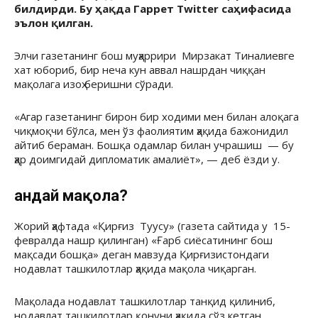
билдирди. Бу ҳақда Гаррет Twitter саҳифасида
эълон қилган.
Элчи газетанинг бош муҳаррири Мирзакат Тиналиевге
хат юбориб, бир неча кун аввал нашрдан чиққан
мақолага изоҳ беришни сўради.
«Агар газетанинг бирон бир ходими мен билан алоқага
чиқмоқчи бўлса, мен ўз фаолиятим ҳақида бажонидил
айтиб бераман. Бошқа одамлар билан учрашиш — бу
ҳар доимгидай дипломатик амалиёт», — деб ёзди у.
Қандай мақола?
Жорий ҳафтада «Қирғиз Туусу» (газета сайтида у 15-
февралда нашр қилинган) «Ғарб сиёсатининг бош
мақсади бошқа» деган мавзуда Қирғизистондаги
нодавлат ташкилотлар ҳақида мақола чиқарган.
Мақолада нодавлат ташкилотлар танқид қилиниб,
нодавлат ташкилотлар қонуни ҳақида сўз кетган.