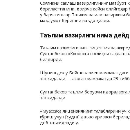
Соғлиқни сақлаш вазирлигининг матбуот 
борилаётганини, ҳозирча қайси олийгоҳла
у барча ишлар Таълим ва илм вазирлиги б
маълумот беришни ваъда қилди.
Таълим вазирлиги нима дейд
Таълим вазирлигининг лицензия ва аккр
Султанбеков «Клооп»га соғлиқни сақлаш в
билдирди.
Шунингдек у Бейшеналиев мамлакатдаги т
таъкидлади — асосан мамлакатда 23 тибби
Султанбеков таълим берувчи идораларга
таъкидлади.
«Муассаса лицензиянинг талабларини уч к
кўриш учун [судга] даъво аризаси берила
деб таъкидлади у.