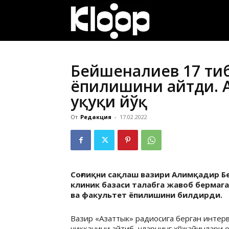
ҚИРҒИЗИСТОН
ЯНГИЛИКЛАРИ
Бейшеналиев 17 тиб
ёпилишини айтди. 
ҳуқуқи йўқ
От
Редакция
-
17.02.2022
Соғлиқни сақлаш вазири Алимқадир Б
клиник базаси талабга жавоб бермаг
ва факультет ёпилишини билдирди.
Вазир «Азаттык» радиосига берган интер
чиққанини айтиб, уларнинг хўжайинлари о