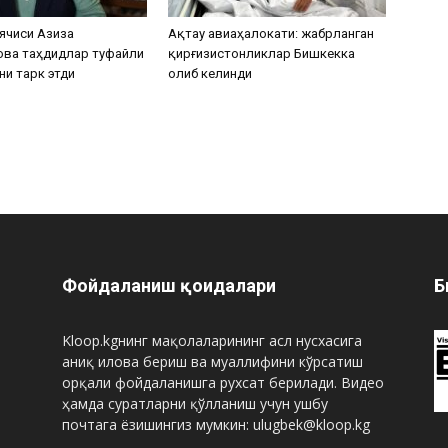
ячиси Азиза
Ақтау авиаҳалокати: жабрланган
ова таҳдидлар туфайли
қирғизистонликлар Бишкекка
ни тарк этди
олиб келинди
Фойдаланиш қоидалари
Б
Kloop.kgнинг мақолаларининг асл нусхасига
аниқ илова бериш ва муаллифини кўрсатиш
орқали фойдаланишга рухсат берилади. Видео
ҳамда суратларни қўлланиш учун ушбу
почтага ёзишингиз мумкин: ulugbek@kloop.kg