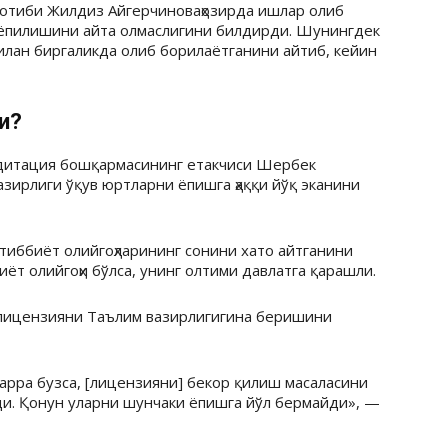
котиби Жилдиз Айгерчиноваҳозирда ишлар олиб
р ёпилишини айта олмаслигини билдирди. Шунингдек
илан биргаликда олиб борилаётганини айтиб, кейин
и?
едитация бошқармасининг етакчиси Шербек
азирлиги ўқув юртларни ёпишга ҳаққи йўқ эканини
иббиёт олийгоҳларининг сонини хато айтганини
ёт олийгоҳи бўлса, унинг олтими давлатга қарашли.
 лицензияни Таълим вазирлигигина беришини
арра бузса, [лицензияни] бекор қилиш масаласини
ди. Қонун уларни шунчаки ёпишга йўл бермайди», —