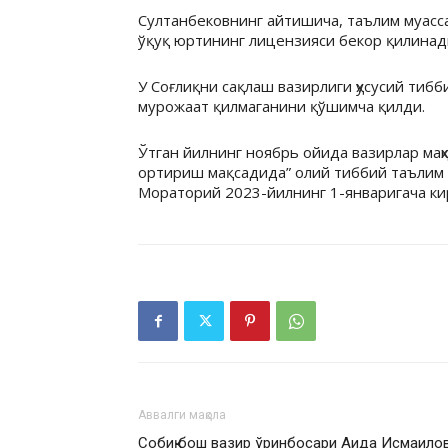
Султанбековнинг айтишича, таълим муасс
ўқуқ юртининг лицензияси бекор қилинад
У Соғлиқни сақлаш вазирлиги ҳусусий тиб
мурожаат қилмаганини қўшимча қилди.
Ўтган йилнинг ноябрь ойида вазирлар ма
ортириш мақсадида” олий тиббий таълим 
Мораторий 2023-йилнинг 1-январигача ки
Аввалги мақола
Собиқ бош вазир ўринбосари Аида Исмаило