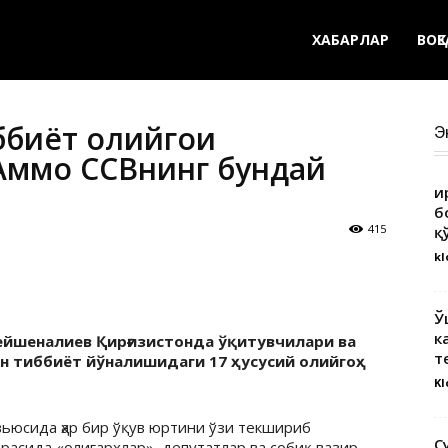
ХАБАРЛАР
ВОҚ
биёт олийгоҳи
Э
Аммо ССВнинг бундай
Қ
б
415
қ
kl
Ў
к
ейшеналиев Қирғизистонда ўқитувчилари ва
т
ан тиббиёт йўналишидаги 17 ҳусусий олийгоҳ
Kl
вьюсида ҳар бир ўқув юртини ўзи текшириб
С
расида «олигархлар», депутатлар ва собиқ вазир