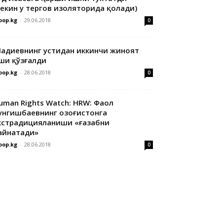
лекин у тергов изоляторида қолади)
oop.kg
-
29.06.2018
0
адиевнинг устидан иккинчи жиноят
ши қўзғалди
oop.kg
-
28.06.2018
0
uman Rights Watch: HRW: Фаол
унгишбаевнинг Қозоғистонга
кстрадицияланиши «ғазабни
айнатади»
oop.kg
-
28.06.2018
0