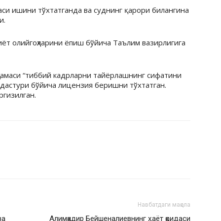
аси ишини тўхтатганда ва суднинг қарори билангина
и.
биёт олийгоҳларини ёпиш бўйича Таълим вазирлигига
ҳкамаси “тиббий кадрларни тайёрлашнинг сифатини
дастури бўйича лицензия беришни тўхтатган.
ргизилган.
Навбатдаги мақола
ва
Алимқадир Бейшеналиевнинг ҳаёт қоидаси