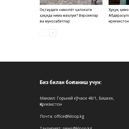
Оқтаудаги самолёт ҳалокати
Ҳуқуқ ҳимо
ҳақида нима маълум? Версиялар
Абдирасул
ва муносабатлар
Қирғизистон
Биз билан боғланиш учун:
Манзил: Горький кўчаси 48/1, Бишкек,
Қирғизистон
Почта: office@kloop.kg
Таҳририят: news@kloop.kg