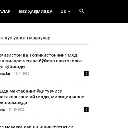
ЕАЛАР
БИЗ ҲАҚИМИЗДА
UZ
нг кўп ўқилган мавзулар
ирғизистон ва Тожикистоннинг МХДҚ
ошчилари чегара бўйича протоколга
ўл қўйишди
oop.kg
-
15.11.2022
0
шда мактабнинг ўқитувчиси
алтаклангани айтилди, милиция ишни
екширмоқда
oop
-
31.10.2022
0
уд Исаевга қарши ишни тўхтатди