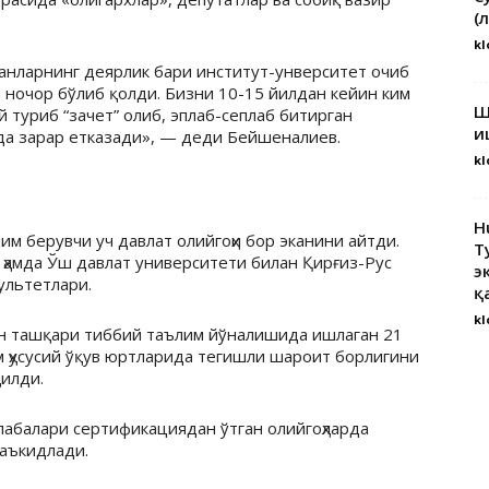
(
kl
ганларнинг деярлик бари институт-унверситет очиб
а ночор бўлиб қолди. Бизни 10-15 йилдан кейин ким
Ш
 туриб “зачет” олиб, эплаб-сеплаб битирган
и
да зарар етказади», — деди Бейшеналиев.
kl
H
м берувчи уч давлат олийгоҳи бор эканини айтди.
Т
 ҳамда Ўш давлат университети билан Қирғиз-Рус
э
ультетлари.
қ
kl
ан ташқари тиббий таълим йўналишида ишлаган 21
м ҳусусий ўқув юртларида тегишли шароит борлигини
қилди.
лабалари сертификациядан ўтган олийгоҳларда
аъкидлади.