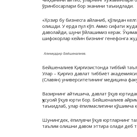
ўринбосарлари бор эканини таъкидлади.
«Ҳозир бу бизнесга айланиб, қўлидан кел
олишди. У ерда пул кўп. Аммо сифати жуд
даволайди, шуни ўйлашимиз керак. Ўқимай
шифокорлар кейин бизнинг генефонга жу
Алимқадир Бейшеналиев.
Бейшеналиев Қирғизистонда тиббий таъли
Улар – Қирғиз давлат тиббиёт академияси
(Славян) университетининг медицина фак
Вазирнинг айтишича, давлат ўқув юртид
ҳусусий ўқув юрти бор. Бейшеналиев айри
таъкидлаб, улар ёпилмаслигини қўшимча 
Шунингдек, ёпилувчи ўқув юртларнинг та
таълим олишни давом эттира олади деб т