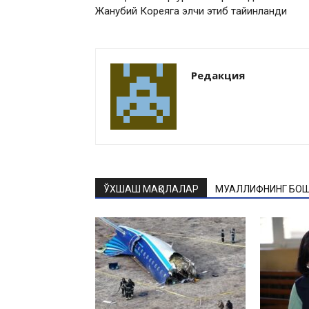
Жанубий Кореяга элчи этиб тайинланди
Редакция
ЎХШАШ МАҚОЛАЛАР
МУАЛЛИФНИНГ БОШ