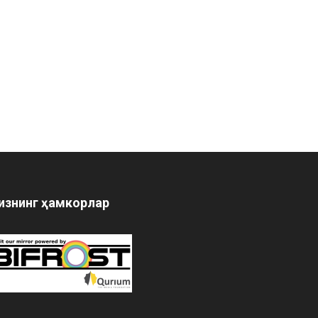
изнинг ҳамкорлар