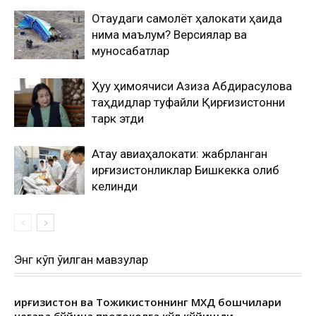
Оқтаудаги самолёт ҳалокати ҳақида
нима маълум? Версиялар ва
муносабатлар
Ҳуқуқ ҳимоячиси Азиза Абдирасулова
таҳдидлар туфайли Қирғизистонни
тарк этди
Ақтау авиаҳалокати: жабрланган
қирғизистонликлар Бишкекка олиб
келинди
Энг кўп ўқилган мавзулар
Қирғизистон ва Тожикистоннинг МХДҚ бошчилари