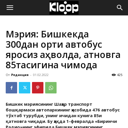
ҚИРҒИЗИСТОН
Мэрия: Бишкекда
ЯНГИЛИКЛАРИ
300дан ортиқ автобус
яроқсиз аҳволда, қатновга
85тасигина чиқмоқда
От
Редакция
-
01.02.2022
425
Бишкек мэриясининг Шаҳар транспорт
бошқармаси автопаркининг ҳисобида 476 автобус
тўхтаб турубди, унинг ичидан кунига 85и
қатновга чиқади. Бу ҳақда 1-февралда «Биринчи
Радио»нинг эфирида Бишкек мэриясининг