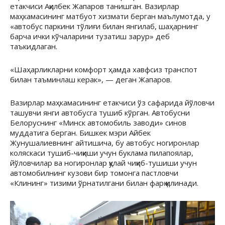
етакчиси Ақилбек Жапаров танишган. Вазирлар
маҳкамасининг матбуот хизмати берган маълумотда, у
«автобус паркини тўлиғи билан янгилаб, шаҳарнинг
барча ички кўчаларини тузатиш зарур» деб
таъкидлаган.
«Шаҳарликларни комфорт ҳамда хавфсиз транспот
билан таъминлаш керак», — деган Жапаров.
Вазирлар маҳкамасининг етакчиси ўз сафарида йўловчи
ташувчи янги автобусга тушиб кўрган. Автобусни
Белоруснинг «Минск автомобиль заводи» синов
муддатига берган. Бишкек мэри Айбек
Жунушалиевнинг айтишича, бу автобус ногиронлар
коляскаси тушиб-чиқиши учун буклама пилапоялар,
йўловчилар ва ногиронлар қулай чиқиб-тушиши учун
автомобилнинг кузови бир томонга пастловчи
«Клининг» тизими ўрнатилгани билан фарқ қилинади.