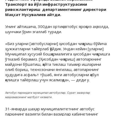
Транспорт ва йўл инфраструктурасини
ривожлантириш департаментининг директори
Мақсат Нусувалиев айтди.
Унинг айтишича, 300дан ортиқ автобус яроқсиз аҳволда,
шунчаки ўрин эгаллаб туради.
«Биз уларни [автобусларни] ҳисобдан чиқариш бўйича
ҳужжатларни тайёрлаб қўйдик. Ундан кейин [уларни]
Муниципал ҳусусий бошқармалигига ҳисобдан чиқаришга
ўтказиб берамиз. [Ҳисобдан чиқариш] автопаркнинг
майдони бўшатиш, қайта тиклаш таъмир ишларини
олиб бориш, технозонани янгилаш, автопаркнинг
ҳудудига асфальт тўшаб, янги автобусларни қабул
қилишга тайёрлаш учун ясалмоқда», — деди у.
Автобус паркидаги муниципал автобуслар. Сурат: вазирлар
маҳкамасининг матбуот хизмати.
31-январда шаҳар муниципалитетнинг автобус
паркининг вазияти билан вазирлар кабинетининг