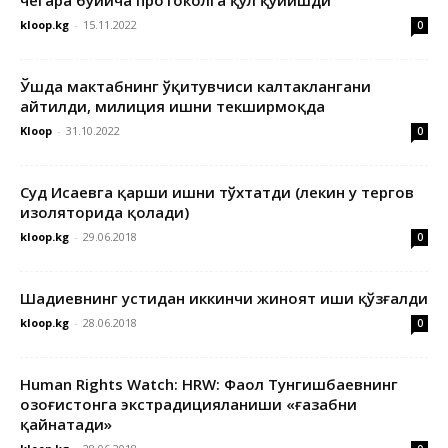
чегара бўйича протоколга қўл қўйишди
kloop.kg
-
15.11.2022
0
Ўшда мактабнинг ўқитувчиси калтаклангани
айтилди, милиция ишни текширмоқда
Kloop
-
31.10.2022
0
Суд Исаевга қарши ишни тўхтатди (лекин у тергов
изоляторида қолади)
kloop.kg
-
29.06.2018
0
Шадиевнинг устидан иккинчи жиноят иши қўзғалди
kloop.kg
-
28.06.2018
0
Human Rights Watch: HRW: Фаол Тунгишбаевнинг
Қозоғистонга экстрадицияланиши «ғазабни
қайнатади»