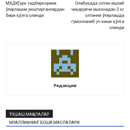
МХДҚ: Турк тадбиркорини
Олабуқада олтин ишлаб
ўғирлашни уюштирганлардан
чиқарувчи ишхонадан 2 кг
бири қўлга олинди
олтинни ўғирлашда
гумонланиб уч киши қўлга
олинди
Редакция
ЎХШАШ МАҚОЛАЛАР
МУАЛЛИФНИНГ БОШҚА МАҚОЛАЛАРИ