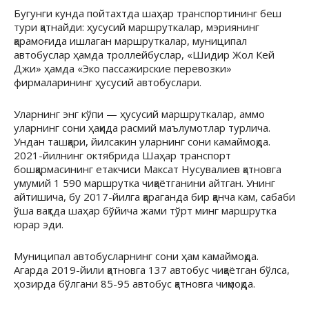
Бугунги кунда пойтахтда шаҳар транспортининг беш
тури қатнайди: ҳусусий маршруткалар, мэриянинг
қарамоғида ишлаган маршруткалар, муниципал
автобуслар ҳамда троллейбуслар, «Шидир Жол Кей
Джи» ҳамда «Эко пассажирские перевозки»
фирмаларининг ҳусусий автобуслари.
Уларнинг энг кўпи — ҳусусий маршруткалар, аммо
уларнинг сони ҳақида расмий маълумотлар турлича.
Ундан ташқари, йилсакин уларнинг сони камаймоқда.
2021-йилнинг октябрида Шаҳар транспорт
бошқармасининг етакчиси Максат Нусувалиев қатновга
умумий 1 590 маршрутка чиқаётганини айтган. Унинг
айтишича, бу 2017-йилга қараганда бир қанча кам, сабаби
ўша вақтда шаҳар бўйича жами тўрт минг маршрутка
юрар эди.
Муниципал автобусларнинг сони ҳам камаймоқда.
Агарда 2019-йили қатновга 137 автобус чиқаётган бўлса,
ҳозирда бўлгани 85-95 автобус қатновга чиқмоқда.