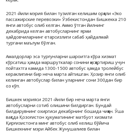
2021-йили мэрия билан тузилган келишим орқали «Эко
пассажирские перевозки» Ўзбекистондан Бишкекка 210
янги автобус олиб келган. Аммо ўтган йилнинг
декабрида келган автобусларнинг ярми
ҳайдовчиларнинг етарсизлиги сабаб ҳайдалмай
тургани маълум бўлган.
Амалдорлар эса турғунларни шароитга кўра хизмат
кўрсатиш ҳамда маршруткалар сонини қисқартириш учун
пойтахтга камида 1300-1500 автобус ҳамда тролейбус
кераклигини бир неча марта айтишган. Ҳозир янги олиб
келинган автобуслар билан уларнинг сони 300дан бир
оз кўп.
Бишкек мэрияси 2021-йили бир неча марта янги
автобусларни сотиб олишини билдирган. Бундай
билдирувнинг охиргиси декабрнинг бошида чиққан. Ўша
вақтда Қозоғистон ҳукуматининг матбуот хизмати
Қирғизистонга минг автобус олиб келиш бўйича
Бишкекнинг мэри Айбек Жунушалиев билан