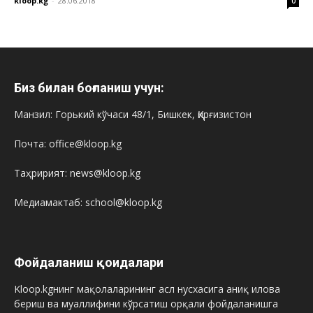
kloop.kg
-
28.06.2018
0
Биз билан боғланиш учун:
Манзил: Горький кўчаси 48/1, Бишкек, Қирғизистон
Почта: office@kloop.kg
Таҳририят: news@kloop.kg
Медиамактаб: school@kloop.kg
Фойдаланиш қоидалари
Kloop.kgнинг мақолаларининг асл нусхасига аниқ илова
бериш ва муаллифини кўрсатиш орқали фойдаланишга