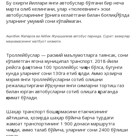
Бу охирги йиллари янги автобуслар бўлгани бир неча
марта олиб келингани, улар «тюлеевнинг» эски
автобусларининг ўрнига келаётгани билан боғлиқ. Йўлда
уларнинг умумий сони кўпаймаган.
Ақилбек Жапаров ва Айбек Жунушалиев автобус паркида. Сурат: вазирлар
маҳкамасининг матбуот хизмати.
Троллейбуслар — расмий маълумотларга таянсак, сони
кўпаяётган ягона муниципал транспорт. 2018-йили
рейсга фақатгина 100 троллейбус чиққан бўлса, бугунги
кунда уларнинг сони 130га етиб қолди. Аммо ҳозирча
мэрия янги троллейбусларни сотиб олишни
режалаштиргани йўқ, чунки янги симларни тортиш газ
билан юрган автобусларни сотиб олишга қараганда
қиммат бўлади.
Шаҳар транспорт бошқармасини етакчисининг
айтишича, ҳозирда шаҳар бўйича барча турдаги
жамоат транспортининг 1 900 донаси маршрутга
чиқади, аммо талаб бўйича, уларнинг сони 2400 бўлиши
керак.