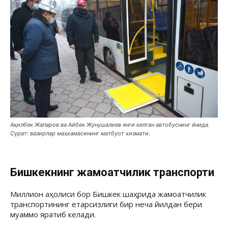
Ақилбек Жапаров ва Айбек Жунушалиев янги келган автобуснинг ёнида.
Сурат: вазирлар маҳкамасининг матбуот хизмати.
Бишкекнинг жамоатчилик транспорти
Миллион аҳолиси бор Бишкек шаҳрида жамоатчилик
транспортининг етарсизлиги бир неча йилдан бери
муаммо яратиб келади.