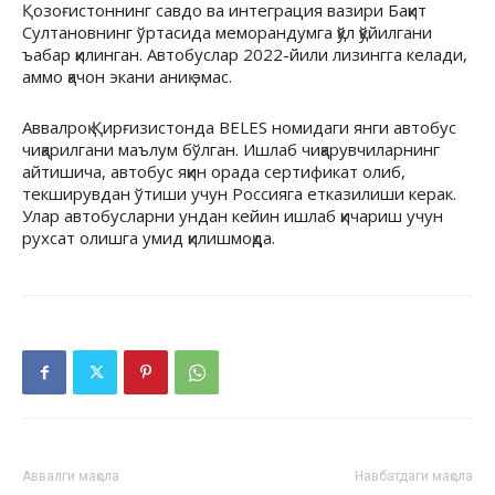
Қозоғистоннинг савдо ва интеграция вазири Бақит
Султановнинг ўртасида меморандумга қўл қўйилгани
ъабар қилинган. Автобуслар 2022-йили лизингга келади,
аммо қачон экани аниқ эмас.
Аввалроқ Қирғизистонда BELES номидаги янги автобус
чиқарилгани маълум бўлган. Ишлаб чиқарувчиларнинг
айтишича, автобус яқин орада сертификат олиб,
текширувдан ўтиши учун Россияга етказилиши керак.
Улар автобусларни ундан кейин ишлаб қичариш учун
рухсат олишга умид қилишмоқда.
Аввалги мақола
Навбатдаги мақола