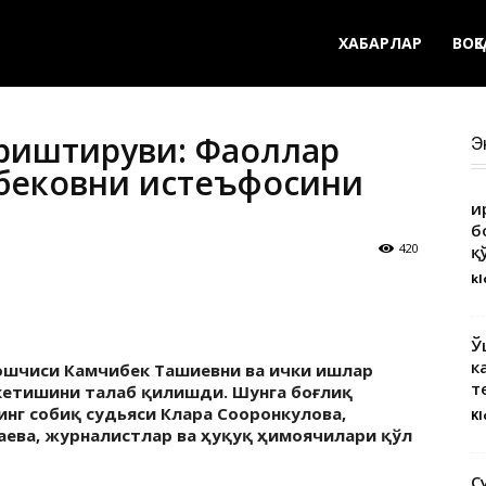
ХАБАРЛАР
ВОҚ
суриштируви: Фаоллар
Э
бековни истеъфосини
Қ
б
420
қ
kl
Ў
к
ошчиси Камчибек Ташиевни ва ички ишлар
т
кетишини талаб қилишди. Шунга боғлиқ
нг собиқ судьяси Клара Сооронкулова,
Kl
аева, журналистлар ва ҳуқуқ ҳимоячилари қўл
С