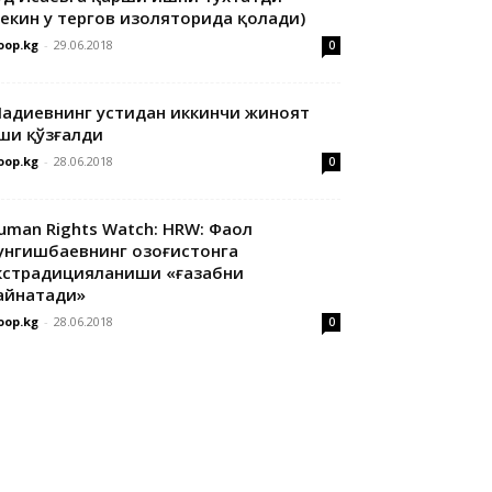
лекин у тергов изоляторида қолади)
oop.kg
-
29.06.2018
0
адиевнинг устидан иккинчи жиноят
ши қўзғалди
oop.kg
-
28.06.2018
0
uman Rights Watch: HRW: Фаол
унгишбаевнинг Қозоғистонга
кстрадицияланиши «ғазабни
айнатади»
oop.kg
-
28.06.2018
0