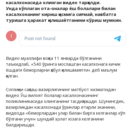
касалхонасида олинган видео тарқалди.
Унда кўплаган ота-оналар ёш болалари билан
касалхонанинг кириш қисмига сиғмай, навбатга
туришга ҳаракат қилишаётганини кўриш мумкин.
Видео муаллифи воқеа 11 январда бўлганини
таъкидлаб, «540 ўринга мослашган касалхонага кичик
ёшдаги беморларни қабул қилишмаяпти» деб маълум
қилган.
Соғлиқни сақлаш вазирлигининг матбуот хизматидан
видео Ўш вилоят болалар касалхонасининг
поликлиникасида олинганини тасдиқлашди. Шунингдек,
вазирликдан касалхонада ўринлар етарли эканини,
видеода «беморлардан улар билан бирга келганлар кўп
бўлгани учун» шундай ҳолат юзага келганини
билдиришди.