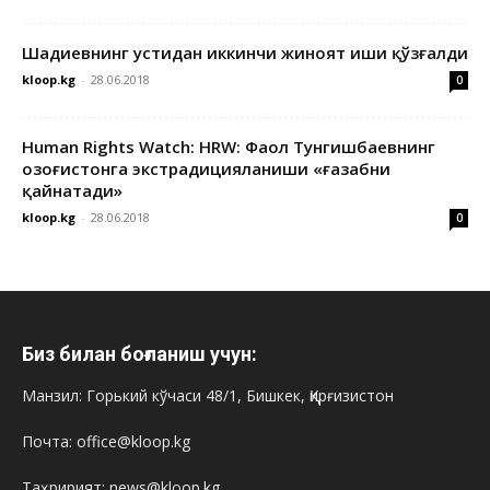
Шадиевнинг устидан иккинчи жиноят иши қўзғалди
kloop.kg
-
28.06.2018
0
Human Rights Watch: HRW: Фаол Тунгишбаевнинг
Қозоғистонга экстрадицияланиши «ғазабни
қайнатади»
kloop.kg
-
28.06.2018
0
Биз билан боғланиш учун:
Манзил: Горький кўчаси 48/1, Бишкек, Қирғизистон
Почта: office@kloop.kg
Таҳририят: news@kloop.kg