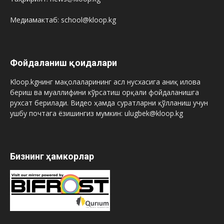
Медиамактаб: school@kloop.kg
Фойдаланиш қоидалари
Kloop.kgнинг мақолаларининг асл нусхасига аниқ илова
бериш ва муаллифини кўрсатиш орқали фойдаланишга
рухсат берилади. Видео ҳамда суратларни қўлланиш учун
ушбу почтага ёзишингиз мумкин: ulugbek@kloop.kg
Бизнинг ҳамкорлар