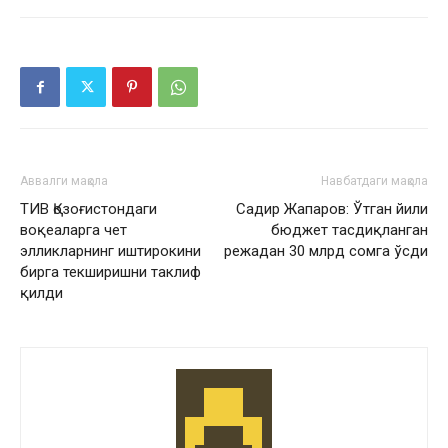
Аввалги мақола
Навбатдаги мақола
ТИВ Қозоғистондаги
Садир Жапаров: Ўтган йили
воқеаларга чет
бюджет тасдиқланган
элликларнинг иштирокини
режадан 30 млрд сомга ўсди
бирга текширишни таклиф
қилди