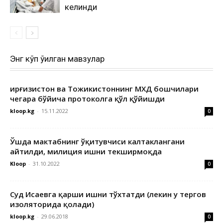
келинди
Энг кўп ўқилган мавзулар
Қирғизистон ва Тожикистоннинг МХДҚ бошчилари
чегара бўйича протоколга қўл қўйишди
kloop.kg
-
15.11.2022
0
Ўшда мактабнинг ўқитувчиси калтаклангани
айтилди, милиция ишни текширмоқда
Kloop
-
31.10.2022
0
Суд Исаевга қарши ишни тўхтатди (лекин у тергов
изоляторида қолади)
kloop.kg
-
29.06.2018
0