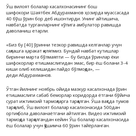
Ўш вилоят болалар касалхонасининг бош
шифокори Шаятбек Абдурахманов ҳозирда муассасада
40 бўш ўрин бор деб ишонтирди. Унинг айтишича,
навбатда турганларнинг кўпига амбулатор равишда
даволаниш етарли.
«Биз бу [40] ўринни тезкор равишда келганлар учун
сақлашга ҳаракат қиляпмиз. Бундай навбат кутишлар
биринчи марта бўлмаяпти — бу бизда ўринлар ёки
шифокорлар етишмаслигидан эмас, бир ёш болани 3-4
киши олиб келишидан пайдо бўлмоқда», —
деди Абдурахманов.
Ўтган йилнинг ноябрь ойида мазкур касалхонада ўрин
етишмаслиги сабаб беморлар коридорда ётгани бўйича
сурат ижтимоий тармоқларга тарқалган. Ўша вақтда тумов
тарқалиб, Ўш вилоят болалар касалхонасида 500дан
ортиқ бола даволанаётгани айтилган. Видео ижтимоий
тармоқда тарқалгандан кейин Ўш болалар касалхонасида
ёш болалар учун қўшимча 60 ўрин тайёрланган.