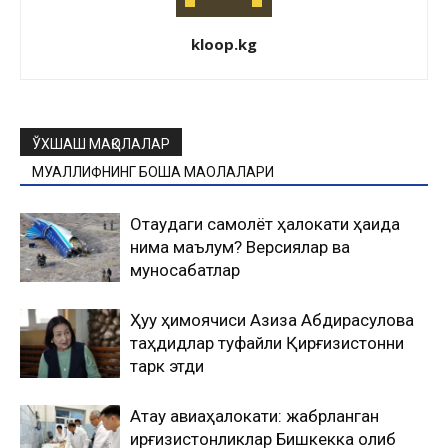
kloop.kg
ЎХШАШ МАҚОЛАЛАР
МУАЛЛИФНИНГ БОШҚА МАҚОЛАЛАРИ
Оқтаудаги самолёт ҳалокати ҳақида
нима маълум? Версиялар ва
муносабатлар
Ҳуқуқ ҳимоячиси Азиза Абдирасулова
таҳдидлар туфайли Қирғизистонни
тарк этди
Ақтау авиаҳалокати: жабрланган
қирғизистонликлар Бишкекка олиб