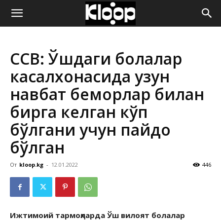
ҚИРҒИЗИСТОН
ССВ: Ўшдаги болалар
ЯНГИЛИКЛАРИ
касалхонасида узун
навбат беморлар билан
бирга келган кўп
бўлгани учун пайдо
бўлган
От
kloop.kg
-
12.01.2022
446
Ижтимоий тармоқларда Ўш вилоят болалар