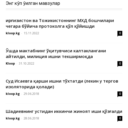
Энг кўп ўқилган мавзулар
Қирғизистон ва Тожикистоннинг МХДҚ бошчилари
чегара бўйича протоколга қўл қўйишди
kloop.kg
-
15.11.2022
0
Ўшда мактабнинг ўқитувчиси калтаклангани
айтилди, милиция ишни текширмоқда
Kloop
-
31.10.2022
0
Суд Исаевга қарши ишни тўхтатди (лекин у тергов
изоляторида қолади)
kloop.kg
-
29.06.2018
0
Шадиевнинг устидан иккинчи жиноят иши қўзғалди
kloop.kg
-
28.06.2018
0