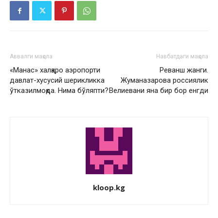
Аввалги мақола
Навбатдаги мақола
«Манас» халқаро аэропорти
Реванш жанги.
давлат-хусусий шерикликка
Жуманазарова россиялик
ўтказилмоқда. Нима бўляпти?
Велиевани яна бир бор енгди
kloop.kg