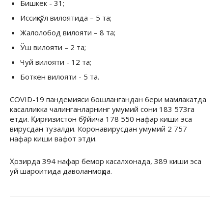
Бишкек - 31;
Иссиқкўл вилоятида – 5 та;
Жалолобод вилояти – 8 та;
Ўш вилояти – 2 та;
Чуй вилояти - 12 та;
Боткен вилояти - 5 та.
COVID-19 пандемияси бошлангандан бери мамлакатда
касалликка чалинганларнинг умумий сони 183 573га
етди. Қирғизистон бўйича 178 550 нафар киши эса
вирусдан тузалди. Коронавирусдан умумий 2 757
нафар киши вафот этди.
Ҳозирда 394 нафар бемор касалхонада, 389 киши эса
уй шароитида даволанмоқда.