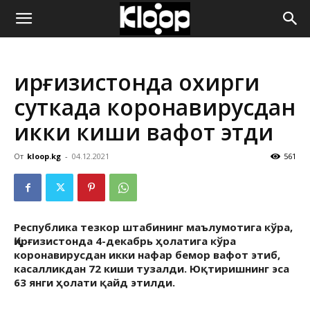
ҚИРҒИЗИСТОН
Қирғизистонда охирги
ЯНГИЛИКЛАРИ
суткада коронавирусдан
икки киши вафот этди
От
kloop.kg
-
04.12.2021
561
Республика тезкор штабининг маълумотига кўра,
Қирғизистонда 4-декабрь ҳолатига кўра
коронавирусдан икки нафар бемор вафот этиб,
касалликдан 72 киши тузалди. Юқтиришнинг эса
63 янги ҳолати қайд этилди.