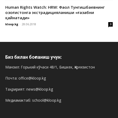
Human Rights Watch: HRW: Фаол Тунгишбаевнинг
Қозоғистонга экстрадицияланиши «ғазабни
қайнатади»
kloop.kg
-
28.06.2018
0
Биз билан боғланиш учун:
Манзил: Горький кўчаси 48/1, Бишкек, Қирғизистон
Почта: office@kloop.kg
Таҳририят: news@kloop.kg
Медиамактаб: school@kloop.kg