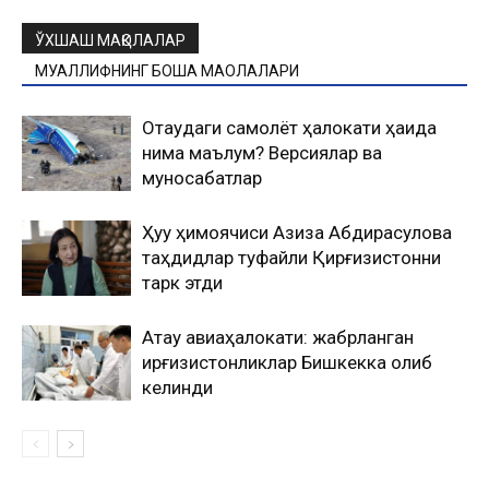
ЎХШАШ МАҚОЛАЛАР
МУАЛЛИФНИНГ БОШҚА МАҚОЛАЛАРИ
Оқтаудаги самолёт ҳалокати ҳақида
нима маълум? Версиялар ва
муносабатлар
Ҳуқуқ ҳимоячиси Азиза Абдирасулова
таҳдидлар туфайли Қирғизистонни
тарк этди
Ақтау авиаҳалокати: жабрланган
қирғизистонликлар Бишкекка олиб
келинди