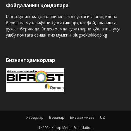
Фойдаланиш қоидалари
Kloop.kgнинг мақолаларининг асл нусхасига аниқ илова
бериш ва муаллифини кўрсатиш орқали фойдаланишга
рухсат берилади. Видео ҳамда суратларни қўлланиш учун
ушбу почтага ёзишингиз мумкин: ulugbek@kloop.kg
Бизнинг ҳамкорлар
Хабарлар
Воқеалар
Биз ҳақимизда
UZ
© 2024 Kloop Media Foundation