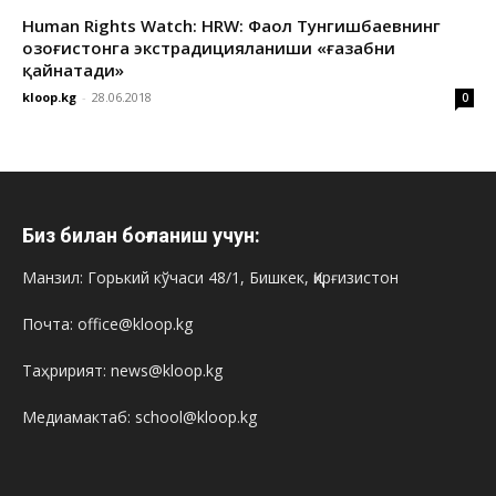
Human Rights Watch: HRW: Фаол Тунгишбаевнинг
Қозоғистонга экстрадицияланиши «ғазабни
қайнатади»
kloop.kg
-
28.06.2018
0
Биз билан боғланиш учун:
Манзил: Горький кўчаси 48/1, Бишкек, Қирғизистон
Почта: office@kloop.kg
Таҳририят: news@kloop.kg
Медиамактаб: school@kloop.kg