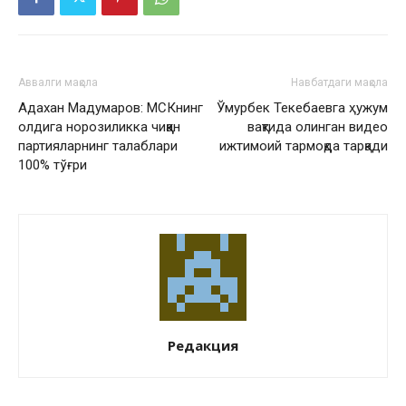
Аввалги мақола
Навбатдаги мақола
Адахан Мадумаров: МСКнинг
Ўмурбек Текебаевга ҳужум
олдига норозиликка чиққан
вақтида олинган видео
партияларнинг талаблари
ижтимоий тармоқда тарқади
100% тўғри
Редакция