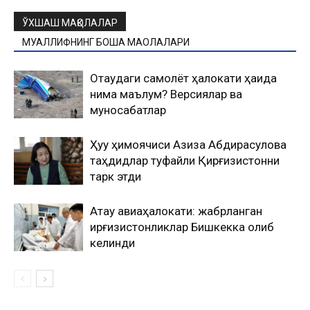
ЎХШАШ МАҚОЛАЛАР
МУАЛЛИФНИНГ БОШҚА МАҚОЛАЛАРИ
Оқтаудаги самолёт ҳалокати ҳақида
нима маълум? Версиялар ва
муносабатлар
Ҳуқуқ ҳимоячиси Азиза Абдирасулова
таҳдидлар туфайли Қирғизистонни
тарк этди
Ақтау авиаҳалокати: жабрланган
қирғизистонликлар Бишкекка олиб
келинди