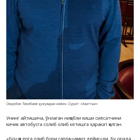
Омурбек Текебаев ҳужумдан кейин. Сурат: «Азаттык»
Унинг айтишича, ўнлаган ниқобли киши сиёсатчини
кичик автобусга солиб олиб кетишга ҳаракат қилган.
«Бошқа ерга олиб бори гаплашамиз дейишди. Бу орада