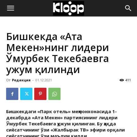
ҚИРҒИЗИСТОН
Бишкекда «Ата
ЯНГИЛИКЛАРИ
Мекен»нинг лидери
Ўмурбек Текебаевга
ҳужум қилинди
От
Редакция
-
01.12.2021
411
Бишкекдаги «Парк отель» меҳмонхонасида 1-
декабрда «Ата Мекен» партиясининг лидери
Ўмурбек Текебаевга ҳужум қилинган. Бу ҳақда
сиёсатчининг ўзи «Жалбырак ТВ» эфири орқали
сиёсатчининг ўзи маълум қилди.