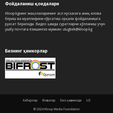
Фойдаланиш қоидалари
Kloop.kgнинг мақолаларининг асл нусхасига аниқ илова
бериш ва муаллифини кўрсатиш орқали фойдаланишга
рухсат берилади. Видео ҳамда суратларни қўлланиш учун
ушбу почтага ёзишингиз мумкин: ulugbek@kloop.kg
Бизнинг ҳамкорлар
Хабарлар
Воқеалар
Биз ҳақимизда
UZ
© 2024 Kloop Media Foundation