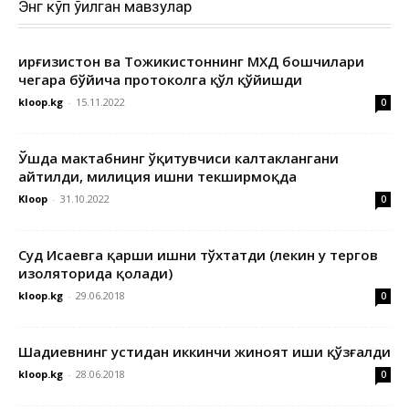
Энг кўп ўқилган мавзулар
Қирғизистон ва Тожикистоннинг МХДҚ бошчилари
чегара бўйича протоколга қўл қўйишди
kloop.kg
-
15.11.2022
0
Ўшда мактабнинг ўқитувчиси калтаклангани
айтилди, милиция ишни текширмоқда
Kloop
-
31.10.2022
0
Суд Исаевга қарши ишни тўхтатди (лекин у тергов
изоляторида қолади)
kloop.kg
-
29.06.2018
0
Шадиевнинг устидан иккинчи жиноят иши қўзғалди
kloop.kg
-
28.06.2018
0