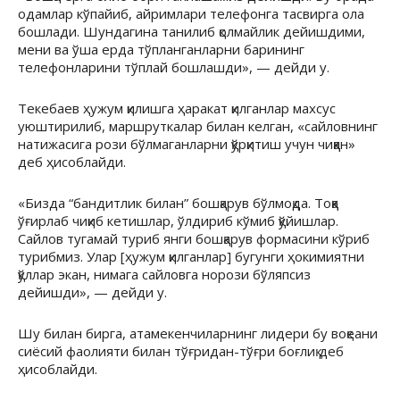
одамлар кўпайиб, айримлари телефонга тасвирга ола
бошлади. Шундагина танилиб қолмайлик дейишдими,
мени ва ўша ерда тўпланганларни барининг
телефонларини тўплай бошлашди», — дейди у.
Текебаев ҳужум қилишга ҳаракат қилганлар махсус
уюштирилиб, маршруткалар билан келган, «сайловнинг
натижасига рози бўлмаганларни қўрқитиш учун чиққан»
деб ҳисоблайди.
«Бизда “бандитлик билан” бошқарув бўлмоқда. Тоққа
ўғирлаб чиқиб кетишлар, ўлдириб кўмиб қўйишлар.
Сайлов тугамай туриб янги бошқарув формасини кўриб
турибмиз. Улар [ҳужум қилганлар] бугунги ҳокимиятни
қўллар экан, нимага сайловга норози бўляпсиз
дейишди», — дейди у.
Шу билан бирга, атамекенчиларнинг лидери бу воқеани
сиёсий фаолияти билан тўғридан-тўғри боғлиқ деб
ҳисоблайди.