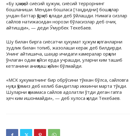
«Бу ҳақиқий сиёсий ҳужум, сиёсий террорнинг
бошланиши. Мендан бошласа [таҳдидни] бошқалар
ундан баттар қўрқиб қолади деб ўйлашди. Нимага сизлар
сайлов натижасидан норози бўласизлар деб очиқ
айтишди», — деди Ўмурбек Текебаев.
Шу билан бирга сиёсатчи ҳукумат ҳужум қилганларни
зудлик билан топиб, жазолаши керак деб билдирди.
Унинг айтишича, шаҳар ичидаги камералар орқали
ўнлаган одам қайси ерда учрашди, уларни ким ташиб
кетганини аниқлаш қийин бўлмайди.
«МСК ҳукуматнинг бир обрўсини тўккан бўлса, сайловга
нуқта қўямиз деб келиб бандитлар иккинчи марта тўкди.
Шуларни қамамаса сайлов адолатли ўтди деган гапга
ҳеч ким ишонмайди», — деб хулоса қилди Текебаев.