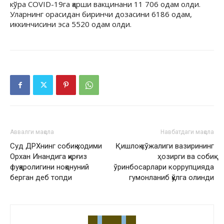
кўра COVID-19га қарши вакцинани 11 706 одам олди.
Уларнинг орасидан биринчи дозасини 6186 одам,
иккинчисини эса 5520 одам олди.
Аввалги мақола
Навбатдаги мақола
Суд ДРХнинг собиқ ходими
Қишлоқ хўжалиги вазирининг
Орхан Инандига қирғиз
ҳозирги ва собиқ
фуқаролигини ноқонуний
ўринбосарлари коррупцияда
берган деб топди
гумонланиб қўлга олинди