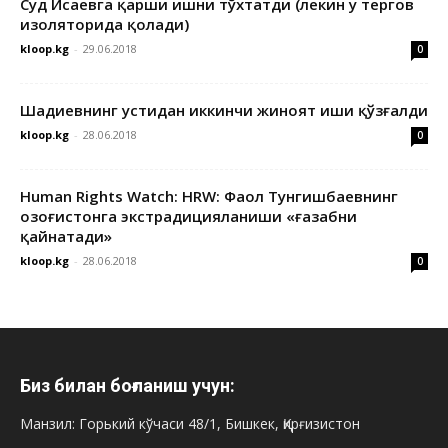
Суд Исаевга қарши ишни тўхтатди (лекин у тергов
изоляторида қолади)
kloop.kg
-
29.06.2018
0
Шадиевнинг устидан иккинчи жиноят иши қўзғалди
kloop.kg
-
28.06.2018
0
Human Rights Watch: HRW: Фаол Тунгишбаевнинг
Қозоғистонга экстрадицияланиши «ғазабни
қайнатади»
kloop.kg
-
28.06.2018
0
Биз билан боғланиш учун:
Манзил: Горький кўчаси 48/1, Бишкек, Қирғизистон