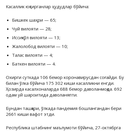
Касаллик юқтирганлар ҳудудлар бўйича:
Бишкек шаҳри — 65;
Чуй вилояти — 28;
Иссиқкўл вилояти — 13;
Жалолобод вилояти — 10;
Талас вилояти — 4;
Баткен вилояти — 4.
Охирги суткада 106 бемор коронавирусдан соғайди. Бу
билан ўлка бўйича 175 302 киши касалликни енгди.
Ҳозирда касалхоналарда 688 бемор даволанмоқда. 692
одам уй шароитида даволаняпти.
Бундан ташқари, ўлкада пандемия бошлангандан бери
2661 киши вафот этди.
Республика штабнинг маълумоти бўйича, 27-октябрга