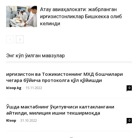
Ақтау авиаҳалокати: жабрланган
қирғизистонликлар Бишкекка олиб
келинди
Энг кўп ўқилган мавзулар
Қирғизистон ва Тожикистоннинг МХДҚ бошчилари
чегара бўйича протоколга қўл қўйишди
kloop.kg
-
15.11.2022
0
Ўшда мактабнинг ўқитувчиси калтаклангани
айтилди, милиция ишни текширмоқда
Kloop
-
31.10.2022
0