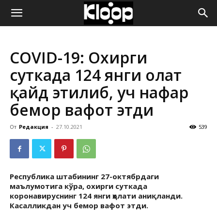
ҚИРҒИЗИСТОН
COVID-19: Охирги
ЯНГИЛИКЛАРИ
суткада 124 янги ҳолат
қайд этилиб, уч нафар
бемор вафот этди
От
Редакция
-
27.10.2021
539
Республика штабининг 27-октябрдаги
маълумотига кўра, охирги суткада
коронавируснинг 124 янги ҳолати аниқланди.
Касалликдан уч бемор вафот этди.