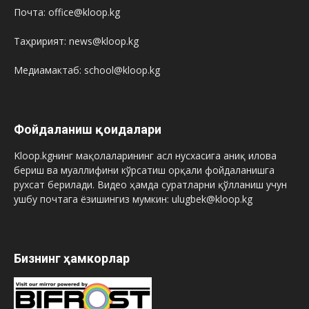
Почта: office@kloop.kg
Таҳририят: news@kloop.kg
Медиамактаб: school@kloop.kg
Фойдаланиш қоидалари
Kloop.kgнинг мақолаларининг асл нусхасига аниқ илова
бериш ва муаллифини кўрсатиш орқали фойдаланишга
рухсат берилади. Видео ҳамда суратларни қўлланиш учун
ушбу почтага ёзишингиз мумкин: ulugbek@kloop.kg
Бизнинг ҳамкорлар