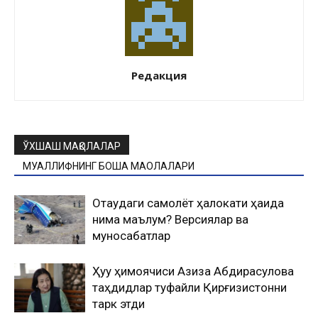
Редакция
ЎХШАШ МАҚОЛАЛАР
МУАЛЛИФНИНГ БОШҚА МАҚОЛАЛАРИ
Оқтаудаги самолёт ҳалокати ҳақида
нима маълум? Версиялар ва
муносабатлар
Ҳуқуқ ҳимоячиси Азиза Абдирасулова
таҳдидлар туфайли Қирғизистонни
тарк этди