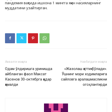
пандемия вақтида ишхона 1 мингга яқин насияларнинг
муддатини узайтирган.
Аввалги мақола
Навбатдаги мақола
Одам ўлдиришга уринишда
«Жазолаш қаттиқ бўлади».
айбланган фаол Максат
Ўшнинг мэри ходимларига
Касенов 30-октябрга қадар
сайловга аралашмасликни
қамалди
огоҳлантирди