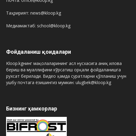
Почта: office@kloop.kg
Таҳририят: news@kloop.kg
Медиамактаб: school@kloop.kg
Фойдаланиш қоидалари
Kloop.kgнинг мақолаларининг асл нусхасига аниқ илова
бериш ва муаллифини кўрсатиш орқали фойдаланишга
рухсат берилади. Видео ҳамда суратларни қўлланиш учун
ушбу почтага ёзишингиз мумкин: ulugbek@kloop.kg
Бизнинг ҳамкорлар