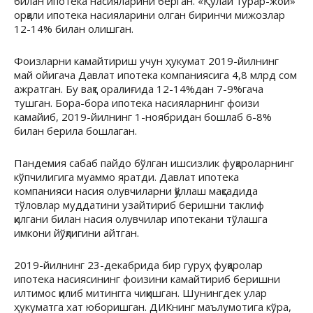
билан ипотека насияларини берган. «Қулай турар-жой»
орқали ипотека насияларини олган биринчи мижозлар
12-14% билан олишган.
Фоизларни камайтириш учун ҳукумат 2019-йилнинг
май ойигача Давлат ипотека компаниясига 4,8 млрд сом
ажратган. Бу вақт оралиғида 12-14%дан 7-9%гача
тушган. Бора-бора ипотека насияларнинг фоизи
камайиб, 2019-йилнинг 1-ноябридан бошлаб 6-8%
билан берила бошлаган.
Пандемия сабаб пайдо бўлган ишсизлик фуқароларнинг
кўпчилигига муаммо яратди. Давлат ипотека
компанияси насия олувчиларни қўллаш мақсадида
тўловлар муддатини узайтириб беришни таклиф
қилгани билан насия олувчилар ипотекани тўлашга
имкони йўқлигини айтган.
2019-йилнинг 23-декабрида бир гуруҳ фуқаролар
ипотека насиясининг фоизини камайтириб беришни
илтимос қилиб митингга чиқишган. Шунингдек улар
ҳукуматга хат юборишган. ДИКнинг маълумотига кўра,