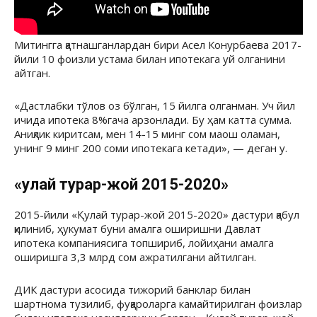
Митингга қатнашганлардан бири Асел Конурбаева 2017-
йили 10 фоизли устама билан ипотекага уй олганини
айтган.
«Дастлабки тўлов оз бўлган, 15 йилга олганман. Уч йил
ичида ипотека 8%гача арзонлади. Бу ҳам катта сумма.
Аниқлик киритсам, мен 14-15 минг сом маош оламан,
унинг 9 минг 200 соми ипотекага кетади», — деган у.
«Қулай турар-жой 2015-2020»
2015-йили «Қулай турар-жой 2015-2020» дастури қабул
қилиниб, ҳукумат буни амалга оширишни Давлат
ипотека компаниясига топшириб, лойиҳани амалга
оширишга 3,3 млрд сом ажратилгани айтилган.
ДИК дастури асосида тижорий банклар билан
шартнома тузилиб, фуқароларга камайтирилган фоизлар