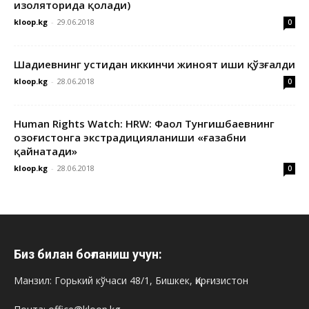
изоляторида қолади)
kloop.kg
-
29.06.2018
0
Шадиевнинг устидан иккинчи жиноят иши қўзғалди
kloop.kg
-
28.06.2018
0
Human Rights Watch: HRW: Фаол Тунгишбаевнинг
Қозоғистонга экстрадицияланиши «ғазабни
қайнатади»
kloop.kg
-
28.06.2018
0
Биз билан боғланиш учун:
Манзил: Горький кўчаси 48/1, Бишкек, Қирғизистон