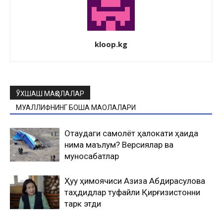
kloop.kg
ЎХШАШ МАҚОЛАЛАР
МУАЛЛИФНИНГ БОШҚА МАҚОЛАЛАРИ
Оқтаудаги самолёт ҳалокати ҳақида
нима маълум? Версиялар ва
муносабатлар
Ҳуқуқ ҳимоячиси Азиза Абдирасулова
таҳдидлар туфайли Қирғизистонни
тарк этди