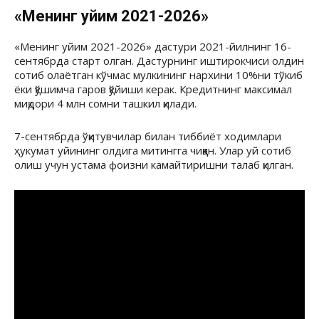
«Менинг уйим 2021-2026»
«Менинг уйим 2021-2026» дастури 2021-йилнинг 16-
сентябрда старт олган. Дастурнинг иштирокчиси олдин
сотиб олаётган кўчмас мулкининг нархини 10%ни тўкиб
ёки қўшимча гаров қўйиши керак. Кредитнинг максимал
миқдори 4 млн сомни ташкил қилади.
7-сентябрда ўқитувчилар билан тиббиёт ходимлари
ҳукумат уйининг олдига митингга чиққан. Улар уй сотиб
олиш учун устама фоизни камайтиришни талаб қилган.