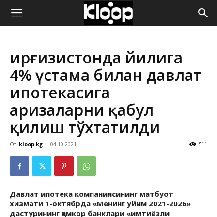
ҚИРҒИЗИСТОН
Қирғизистонда йилига
ЯНГИЛИКЛАРИ
4% үстама билан давлат
ипотекасига
аризаларни қабул
қилиш тўхтатилди
От
kloop.kg
-
04.10.2021
511
Давлат ипотека компаниясининг матбуот
хизмати 1-октябрда «Менинг уйим 2021-2026»
дастурининг ҳамкор банклари «имтиёзли