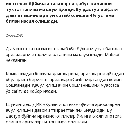
ипотека» бўйича аризаларни қабул қилишни
тўхтатганини маълум қилди. Бу дастур орқали
давлат ишчилари уй сотиб олишга 4% устама
билан насия олишади.
Сурат:ДИК
ДИК ипотека насиясига талаб кўп бўлгани учун банклар
аризаларни етарличи олганини маълум қилади. Маблағ
чекланган.
Компаниядан қўшимча қилишларича, аризаларни қайтадан
қабул қилиш берилган аризалар кўриб чиқилгандан кейин
бошланади. Қабул қилиш қачон бошланишини муассаса
ўз сайтида хабар қилади.
Шунингдек, ДИК «Қулай ипотека» бўйича аризаларни
қабул қилишни давом эттираётганини билдирди. Бу
дастур бўйича қирғизистонликлар йилига 8%ли ипотека
олишга аризаларни топшира олишади.