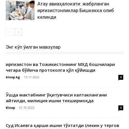
Ақтау авиаҳалокати: жабрланган
қирғизистонликлар Бишкекка олиб
келинди
Энг кўп ўқилган мавзулар
Қирғизистон ва Тожикистоннинг МХДҚ бошчилари
чегара бўйича протоколга қўл қўйишди
kloop.kg
-
15.11.2022
0
Ўшда мактабнинг ўқитувчиси калтаклангани
айтилди, милиция ишни текширмоқда
Kloop
-
31.10.2022
0
Суд Исаевга қарши ишни тўхтатди (лекин у тергов