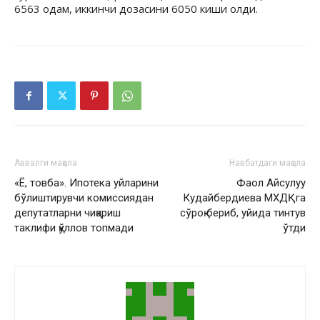
6563 одам, иккинчи дозасини 6050 киши олди.
Аввалги мақола
Навбатдаги мақола
«Ё, товба». Ипотека уйларини
Фаол Айсулуу
бўлиштирувчи комиссиядан
Кудайбердиева МХДҚга
депутатларни чиқариш
сўроқ бериб, уйида тинтув
таклифи қўллов топмади
ўтди