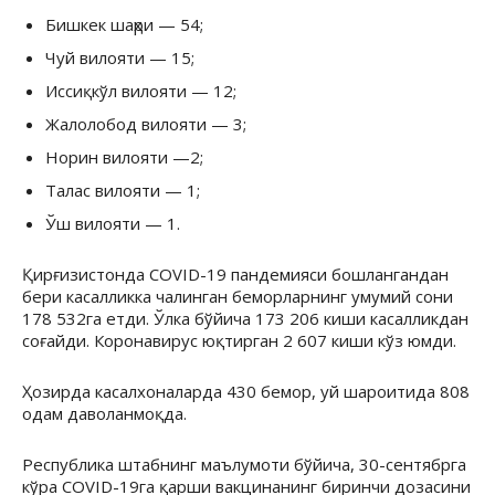
Бишкек шаҳри — 54;
Чуй вилояти — 15;
Иссиқкўл вилояти — 12;
Жалолобод вилояти — 3;
Норин вилояти —2;
Талас вилояти — 1;
Ўш вилояти — 1.
Қирғизистонда COVID-19 пандемияси бошлангандан
бери касалликка чалинган беморларнинг умумий сони
178 532га етди. Ўлка бўйича 173 206 киши касалликдан
соғайди. Коронавирус юқтирган 2 607 киши кўз юмди.
Ҳозирда касалхоналарда 430 бемор, уй шароитида 808
одам даволанмоқда.
Республика штабнинг маълумоти бўйича, 30-сентябрга
кўра COVID-19га қарши вакцинанинг биринчи дозасини