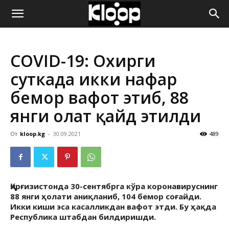
ҚИРҒИЗИСТОН
COVID-19: Охирги
ЯНГИЛИКЛАРИ
суткада икки нафар
бемор вафот этиб, 88
янги ҳолат қайд этилди
От
kloop.kg
-
30.09.2021
489
Қирғизистонда 30-сентябрга кўра коронавируснинг
88 янги ҳолати аниқланиб, 104 бемор соғайди.
Икки киши эса касалликдан вафот этди. Бу ҳақда
Республика штабдан билдиришди.