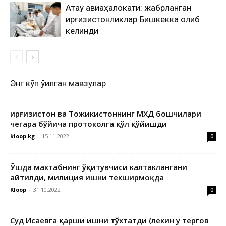
Ақтау авиаҳалокати: жабрланган
қирғизистонликлар Бишкекка олиб
келинди
Энг кўп ўқилган мавзулар
Қирғизистон ва Тожикистоннинг МХДҚ бошчилари
чегара бўйича протоколга қўл қўйишди
kloop.kg
-
15.11.2022
0
Ўшда мактабнинг ўқитувчиси калтаклангани
айтилди, милиция ишни текширмоқда
Kloop
-
31.10.2022
0
Суд Исаевга қарши ишни тўхтатди (лекин у тергов