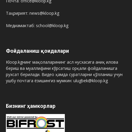
Почта: office@kloop.kg
Таҳририят: news@kloop.kg
Медиамактаб: school@kloop.kg
Фойдаланиш қоидалари
Kloop.kgнинг мақолаларининг асл нусхасига аниқ илова
бериш ва муаллифини кўрсатиш орқали фойдаланишга
рухсат берилади. Видео ҳамда суратларни қўлланиш учун
ушбу почтага ёзишингиз мумкин: ulugbek@kloop.kg
Бизнинг ҳамкорлар