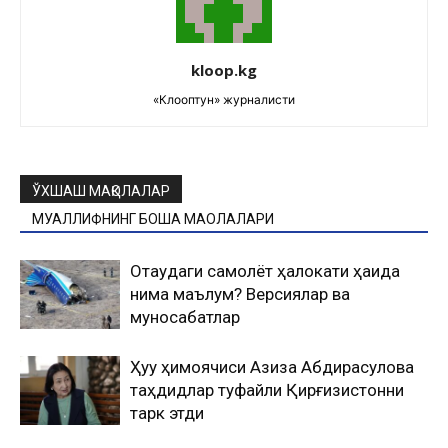
kloop.kg
«Клооптун» журналисти
ЎХШАШ МАҚОЛАЛАР
МУАЛЛИФНИНГ БОШҚА МАҚОЛАЛАРИ
Оқтаудаги самолёт ҳалокати ҳақида
нима маълум? Версиялар ва
муносабатлар
Ҳуқуқ ҳимоячиси Азиза Абдирасулова
таҳдидлар туфайли Қирғизистонни
тарк этди