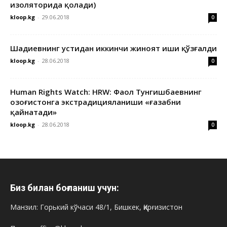
изоляторида қолади)
kloop.kg
-
29.06.2018
0
Шадиевнинг устидан иккинчи жиноят иши қўзғалди
kloop.kg
-
28.06.2018
0
Human Rights Watch: HRW: Фаол Тунгишбаевнинг
Қозоғистонга экстрадицияланиши «ғазабни
қайнатади»
kloop.kg
-
28.06.2018
0
Биз билан боғланиш учун:
Манзил: Горький кўчаси 48/1, Бишкек, Қирғизистон