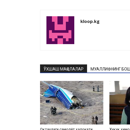
kloop.kg
ЎХШАШ МАҚОЛАЛАР
МУАЛЛИФНИНГ БОШ
Оқтаудаги самолёт ҳалокати
Ҳуқуқ ҳимо