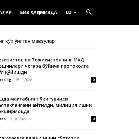
ЕАЛАР
БИЗ ҲАҚИМИЗДА
UZ
нг кўп ўқилган мавзулар
ирғизистон ва Тожикистоннинг МХДҚ
ошчилари чегара бўйича протоколга
ўл қўйишди
oop.kg
-
15.11.2022
0
шда мактабнинг ўқитувчиси
алтаклангани айтилди, милиция ишни
екширмоқда
oop
-
31.10.2022
0
уд Исаевга қарши ишни тўхтатди