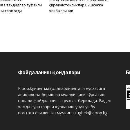
ова таҳдидлар туфайли
қирғизистонликлар Бишкекка
ни тарк этди
олиб келинди
Фойдаланиш қоидалари
Б
Kloop.kgнинг мақолаларининг асл нусхасига
аниқ илова бериш ва муаллифини кўрсатиш
орқали фойдаланишга рухсат берилади. Видео
ҳамда суратларни қўлланиш учун ушбу
почтага ёзишингиз мумкин: ulugbek@kloop.kg