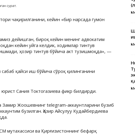
(
ган сурат.
kl
атори чақирилганини, кейин «бир нарсада гумон
Ш
и
ламиз дейишган, бироқ кейин менинг адвокатим
kl
оқдан кейин уйга келдик, ходимлар тинтув
ишмади, ҳозир тинтув бўйича акт тузишмоқда», —
H
Т
 сабаб қайси иш бўйича сўроқ қилинганини
э
қ
kl
 юрист Сания Токтогазиева фикр билдирди.
ва Замир Жоошевнинг telegram-аккаунтларини бузиб
ккаунтим бузилган. Ҳозир Айсулуу Кудайбердиева
қда.
ССМ мутахассиси ва Қирғизистоннинг бефарқ