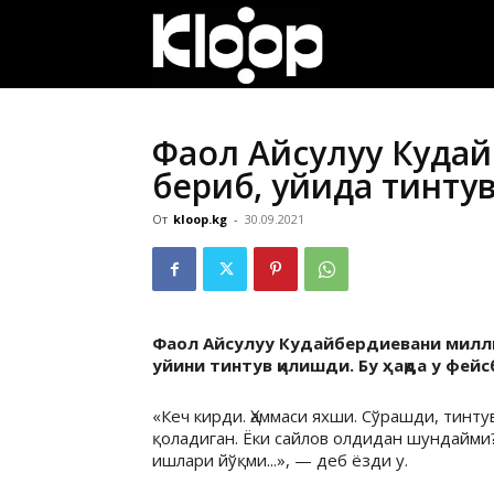
ҚИРҒИЗИСТОН
ЯНГИЛИКЛАРИ
Фаол Айсулуу Кудай
бериб, уйида тинтув
От
kloop.kg
-
30.09.2021
Фаол Айсулуу Кудайбердиевани миллий 
уйини тинтув қилишди. Бу ҳақда у фей
«Кеч кирди. Ҳаммаси яхши. Сўрашди, тин
қоладиган. Ёки сайлов олдидан шундайми
ишлари йўқми...», — деб ёзди у.