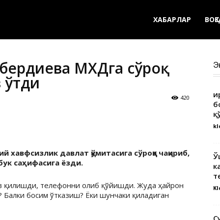
ХАБАРЛАР
ВОҚ
бердиева МХДҚга сўроқ
Э
 ўтди
Қ
420
б
қ
kl
хавфсизлик давлат қўмитасига сўроққа чақириб,
Ў
сбук саҳифасига ёзди.
к
т
тув қилишди, телефонни олиб қўйишди. Жуда ҳайрон
Kl
? Балки босим ўтказиш? Ёки шунчаки қиладиган
С