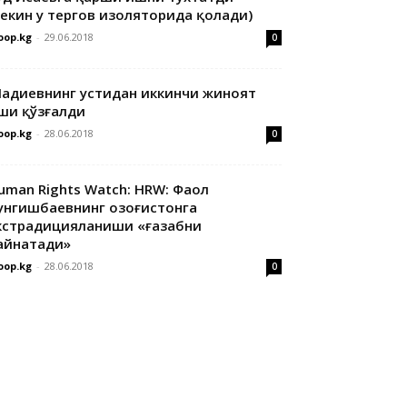
лекин у тергов изоляторида қолади)
oop.kg
-
29.06.2018
0
адиевнинг устидан иккинчи жиноят
ши қўзғалди
oop.kg
-
28.06.2018
0
uman Rights Watch: HRW: Фаол
унгишбаевнинг Қозоғистонга
кстрадицияланиши «ғазабни
айнатади»
oop.kg
-
28.06.2018
0