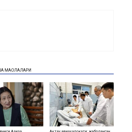
ҚА МАҚОЛАЛАРИ
ячиси Азиза
Ақтау авиаҳалокати: жабрланган