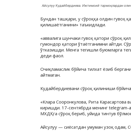
Айсулуу Кудайбердиева. Ижтимоий тармоқлардан олин
Бундан ташқари, у сўроққа олдин гувоҳ қ
қилишаётганини» таъкидлади.
«аввалига шунчаки гувоҳ қатори сўроқ қи
гумондор қатори ўтаётганимни айтди. Сўр
ўтказишди. Менга тегишли буюмларга тег
деди фаол.
Очиқламаслик бўйича тилхат ёзиб бергани
айтмаган.
Кудайбердиевани сўроқ қилиниши бўйича
«Клара Сооронкулова, Рита Карасартова 
киришди. 17-сентябрда менинг telegram-а
МХДҚга сўроқ бериб, уйида тинтув бўлмо
Айсулуу — сиёсатдан умуман узоқ одам, 