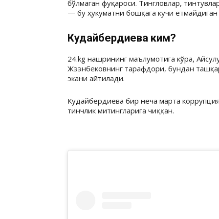
бўлмаган фуқароси. Тингловлар, тинтувла
— бу ҳукуматни бошқага кучи етмайдиган 
Кудайбердиева ким?
24.kg нашрининг маълумотига кўра, Айсу
Жээнбековнинг тарафдори, бундан ташқар
экани айтилади.
Кудайбердиева бир неча марта коррупция
тинчлик митингларига чиққан.