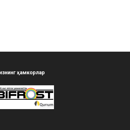
изнинг ҳамкорлар