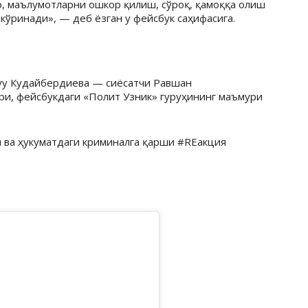
р, маълумотларни ошкор қилиш, сўроқ, қамоққа олиш
кўринади», — деб ёзган у фейсбук саҳифасига.
луу Кудайбердиева — сиёсатчи Равшан
и, фейсбукдаги «Полит Узник» гуруҳининг маъмури
 ва ҳукуматдаги криминалга қарши #REакция