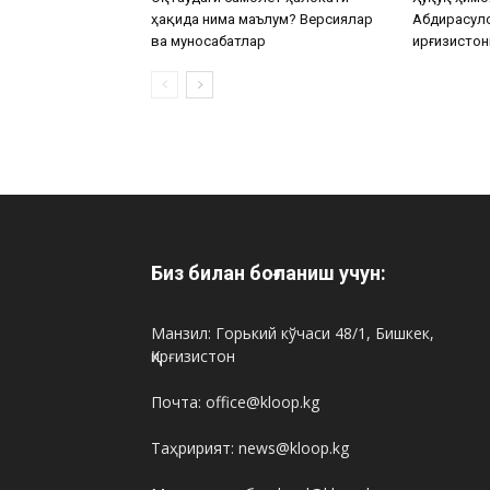
ҳақида нима маълум? Версиялар
Абдирасул
ва муносабатлар
Қирғизистон
Биз билан боғланиш учун:
Манзил: Горький кўчаси 48/1, Бишкек,
Қирғизистон
Почта: office@kloop.kg
Таҳририят: news@kloop.kg