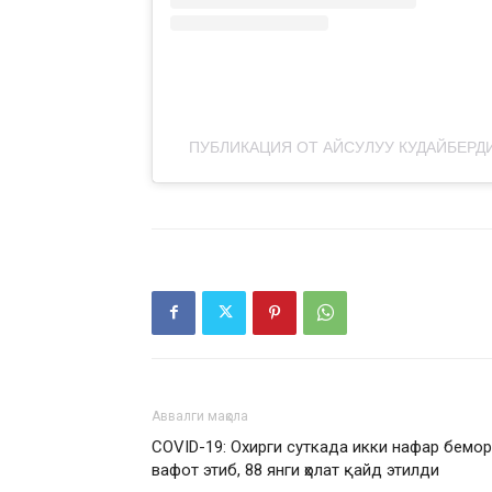
ПУБЛИКАЦИЯ ОТ АЙСУЛУУ КУДАЙБЕРДИ
Аввалги мақола
COVID-19: Охирги суткада икки нафар бемор
вафот этиб, 88 янги ҳолат қайд этилди