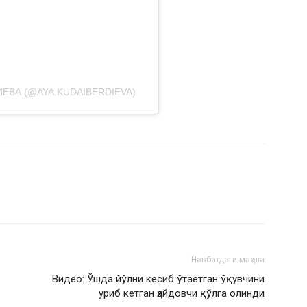
ЕВА (@AYA.KUDAIBERDIEVA)
Навбатдаги мақола
Видео: Ўшда йўлни кесиб ўтаётган ўқувчини
уриб кетган ҳайдовчи қўлга олинди