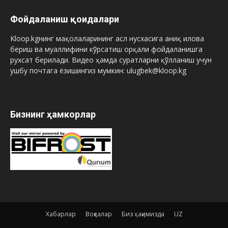
Фойдаланиш қоидалари
Kloop.kgнинг мақолаларининг асл нусхасига аниқ илова
бериш ва муаллифини кўрсатиш орқали фойдаланишга
рухсат берилади. Видео ҳамда суратларни қўлланиш учун
ушбу почтага ёзишингиз мумкин: ulugbek@kloop.kg
Бизнинг ҳамкорлар
Хабарлар
Воқеалар
Биз ҳақимизда
UZ