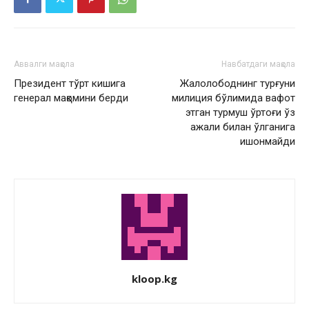
Аввалги мақола
Навбатдаги мақола
Президент тўрт кишига
Жалолободнинг турғуни
генерал мақомини берди
милиция бўлимида вафот
этган турмуш ўртоғи ўз
ажали билан ўлганига
ишонмайди
kloop.kg