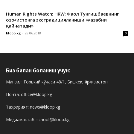
Human Rights Watch: HRW: Фаол Тунгишбаевнинг
Қозоғистонга экстрадицияланиши «ғазабни
қайнатади»
kloop.kg
-
28.06.2018
0
Биз билан боғланиш учун:
Манзил: Горький кўчаси 48/1, Бишкек, Қирғизистон
Почта: office@kloop.kg
Таҳририят: news@kloop.kg
Медиамактаб: school@kloop.kg