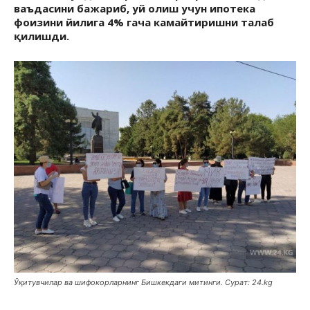
ваъдасини бажариб, уй олиш учун ипотека
фоизини йилига 4% гача камайтиришни талаб
қилишди.
Ўқитувчилар ва шифокорларнинг Бишкекдаги митинги. Сурат: 24.kg