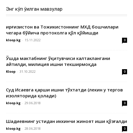
Энг кўп ўқилган мавзулар
Қирғизистон ва Тожикистоннинг МХДҚ бошчилари
чегара бўйича протоколга қўл қўйишди
kloop.kg
-
15.11.2022
0
Ўшда мактабнинг ўқитувчиси калтаклангани
айтилди, милиция ишни текширмоқда
Kloop
-
31.10.2022
0
Суд Исаевга қарши ишни тўхтатди (лекин у тергов
изоляторида қолади)
kloop.kg
-
29.06.2018
0
Шадиевнинг устидан иккинчи жиноят иши қўзғалди
kloop.kg
-
28.06.2018
0