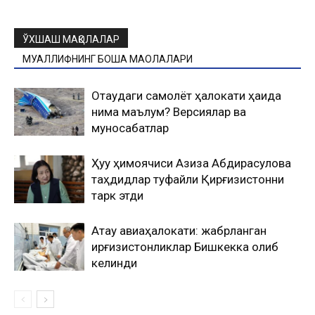
ЎХШАШ МАҚОЛАЛАР
МУАЛЛИФНИНГ БОШҚА МАҚОЛАЛАРИ
Оқтаудаги самолёт ҳалокати ҳақида
нима маълум? Версиялар ва
муносабатлар
Ҳуқуқ ҳимоячиси Азиза Абдирасулова
таҳдидлар туфайли Қирғизистонни
тарк этди
Ақтау авиаҳалокати: жабрланган
қирғизистонликлар Бишкекка олиб
келинди