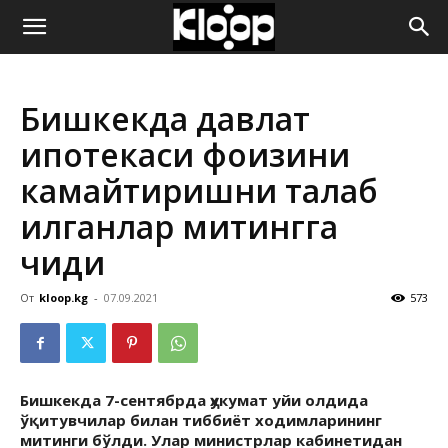
ҚИРҒИЗИСТОН
Бишкекда давлат
ЯНГИЛИКЛАРИ
ипотекаси фоизини
камайтиришни талаб
қилганлар митингга
чиқди
От
kloop.kg
-
07.09.2021
573
Бишкекда 7-сентябрда ҳукумат уйи олдида
ўқитувчилар билан тиббиёт ходимларининг
митинги бўлди. Улар министрлар кабинетидан