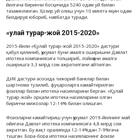
йилгача биринчи босқичида 5240 одам уй билан
таъминланган. Ҳозир уй олиш учун 10 мингга яқин одам
билдирув юбориб, навбатда туради.
«Қулай турар-жой 2015-2020»
2015-йили «Қулай турар-жой 2015-2020» дастури
қабул қилиниб, ҳукумат буни амалга оширишни Давлат
ипотека компаниясига топшириб, лойиҳани амалга
оширишга 3,3 млрд сом ажратилгани айтилган.
ДИК дастури асосида тижорий банклар билан
шартнома тузилиб, фуқароларга камайтирилган
фоизлар билан ипотека насияларини берган. «Қулай
турар-жой» орқали ипотека насияларини олган
биринчи мижозлар 12-14% билан олишган.
Фоизларни камайтириш учун ҳукумат 2019-йилнинг май
ойигача Давлат ипотека компаниясига 4,8 млрд сом
ажратган. Бу вақт оралиғида 12-14%дан 7-9%гача
тушган. Бора-бора ипотека насияларнинг фоизи