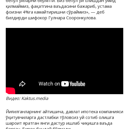
бепул уйларни беряпти. Биз бепул уй олишдан умид
қилмаймиз, фақатгина ваъдасини бажариб, устама
фоизни 4%га камайтиришни сўраймиз», — деб
билдирди шифокор Гулнара Сооронкулова.
Видео: Kaktus.media
Йиғилганларнинг айтишича, давлат ипотека компанияси
ўқитувчиларга дастлабки тўловсиз уй сотиб олишга
шароит яратган янги дастур ишлаб чиқишга ваъда
берган. Бироқ бундай бўлмади.