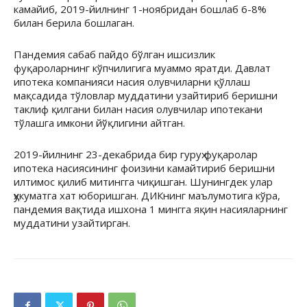
камайиб, 2019-йилнинг 1-ноябридан бошлаб 6-8%
билан берила бошлаган.
Пандемия сабаб пайдо бўлган ишсизлик
фуқароларнинг кўпчилигига муаммо яратди. Давлат
ипотека компанияси насия олувчиларни қўллаш
мақсадида тўловлар муддатини узайтириб беришни
таклиф қилгани билан насия олувчилар ипотекани
тўлашга имкони йўқлигини айтган.
2019-йилнинг 23-декабрида бир гуруҳ фуқаролар
ипотека насиясининг фоизини камайтириб беришни
илтимос қилиб митингга чиқишган. Шунингдек улар
ҳукуматга хат юборишган. ДИКнинг маълумотига кўра,
пандемия вақтида ишхона 1 мингга яқин насияларнинг
муддатини узайтирган.