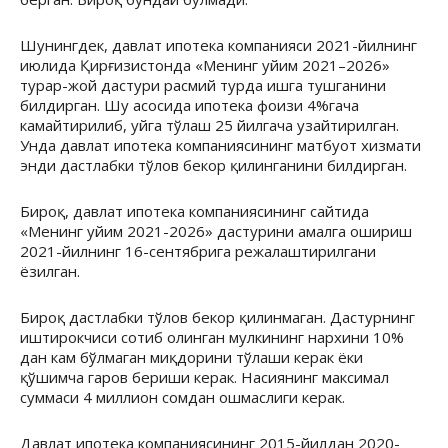
Шунингдек, давлат ипотека компанияси 2021-йилнинг
июлида Қирғизистонда «Менинг уйим 2021–2026»
турар-жой дастури расмий турда ишга тушганини
билдирган. Шу асосида ипотека фоизи 4%гача
камайтирилиб, уйга тўлаш 25 йилгача узайтирилган.
Унда давлат ипотека компаниясининг матбуот хизмати
энди дастлабки тўлов бекор қилинганини билдирган.
Бироқ, давлат ипотека компаниясининг сайтида
«Менинг уйим 2021-2026» дастурини амалга ошириш
2021-йилнинг 16-сентябрига режалаштирилгани
ёзилган.
Бироқ дастлабки тўлов бекор қилинмаган. Дастурнинг
иштирокчиси сотиб олинган мулкининг нархини 10%
дан кам бўлмаган миқдорини тўлаши керак ёки
қўшимча гаров бериши керак. Насиянинг максимал
суммаси 4 миллион сомдан ошмаслиги керак.
Давлат ипотека компаниясининг 2015-йилдан 2020-