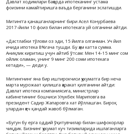
Давлат ходимлари баҳорда ипотеканинг устама
фоизини камайтиришга ваъда берганини эслатишди.
Митингга қанашганларнинг бири Асел Конурбаева
2017-йили 10 фоиз билан ипотекага уй олганини айтди.
«Дастлабки тўлови оз эди, 15 йилга олганман. Уч йил
ичида ипотека 8%гача тушди. Бу ҳам катта сумма.
Аниқлик киритиш учун айтиб ўтсам: Мен 14-15 минг сом
ойлик оламан, унинг 9 минг 200 соми ипотекага
кетади», — деди у.
Митингнинг яна бир иштирокчиси ҳукуматга бир неча
марта мурожаат қилишга ҳаракат қилганини айтди:
Давлат ипотека компаниясига, министрлар
кабинетининг бошчиси Улукбек Мариповга ва
президент Садир Жапаровга хат йўллашган. Бироқ
улардан ҳеч қандай жавоб бўлмаган.
«Бугун бу ерга оддий ўқитувчилар билан шифокорлар
чиқдик. Бизнинг ҳукумат куч тизимларида ишлаганларга