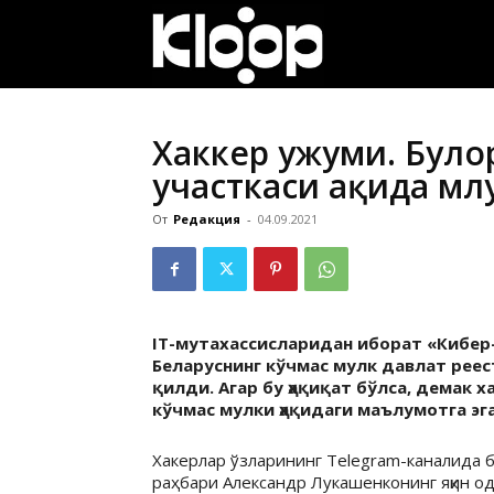
ҚИРҒИЗИСТОН
ЯНГИЛИКЛАРИ
Хаккер ҳужуми. Бул
участкаси ҳақида м
От
Редакция
-
04.09.2021
IT-мутахассисларидан иборат «Кибер-
Беларуснинг кўчмас мулк давлат рее
қилди. Агар бу ҳақиқат бўлса, демак 
кўчмас мулки ҳақидаги маълумотга эг
Хакерлар ўзларининг Telegram-каналида б
раҳбари Александр Лукашенконинг яқин о