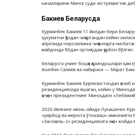
каналларини Минск суди экстремистик деб
Бакиев Беларусда
Курманбек Бакиев 11 йилдан бери Белар
ҳукуматни қўлдан чиқаргандан кейин оилас
апрелида норозиликка чиққанларга нисбатан
майдонда 80дан ортиқ одам қурбон бўлган.
Беларусга унинг бошқа қариндошлари ҳам 
Асилбек Салиев ва набираси — Марат Баки
Курманбек Бакиев Қирғизистондан қочиб 
резиденциясида яшаган, кейин у Минскда
қочқин президентнинг Минскдаги «Лебяжий»
2020-йилнинг июнь ойида Лукашенко Кур
«умрбод ва меросга ўтказиш» имконияти 
«Заславль-2» резиденциясига яқин жойда в