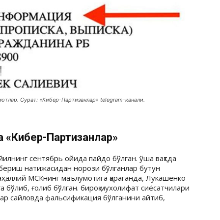
отлар. Сурат: «Кибер-Партизанлар» telegram-канали.
а «Кибер-Партизанлар»
илнинг сентябрь ойида пайдо бўлган. ўша вақтда
з бериш натижасидан норози бўлганлар бутун
аҳаллий МСКнинг маълумотига қараганда, Лукашенко
 бўлиб, ғолиб бўлган. бироқ мухолифат сиёсатчилари
лар сайловда фальсификация бўлганини айтиб,
.