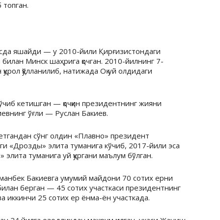
 топган.
усда яшайди — у 2010-йили Қирғизистондаги
и билан Минск шаҳрига қочган. 2010-йилнинг 7-
 қурол қўлланилиб, натижада Оқ уй олдидаги
кўчиб кетишган — қочқин президентнинг жияни
евнинг ўғли — Руслан Бакиев.
кетгандан сўнг олдин «Плавно» президент
ги «Дрозды» элита туманига кўчиб, 2017-йили эса
 элита туманига уй қургани маълум бўлган.
манбек Бакиевга умумий майдони 70 сотих ерни
билан берган — 45 сотих участкаси президентнинг
а иккинчи 25 сотих ер ёнма-ён участкада.