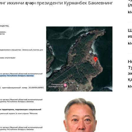
инг иккинчи қочқин президенти Курманбек Бакиевнинг
(
kl
Ш
и
kl
H
Т
э
қ
kl