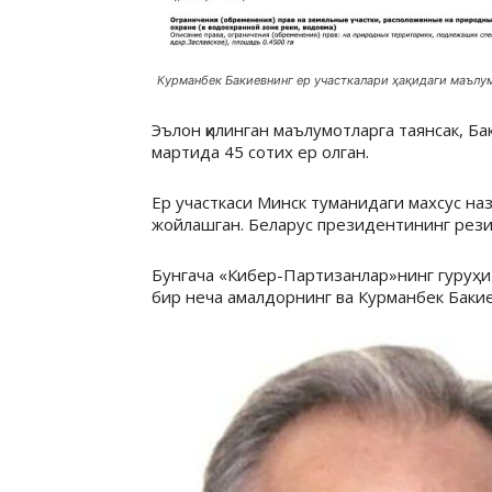
Курманбек Бакиевнинг ер участкалари ҳақидаги маълум
Эълон қилинган маълумотларга таянсак, 
мартида 45 сотих ер олган.
Ер участкаси Минск туманидаги махсус н
жойлашган. Беларус президентининг рези
Бунгача «Кибер-Партизанлар»нинг гуруҳи
бир неча амалдорнинг ва Курманбек Бакие