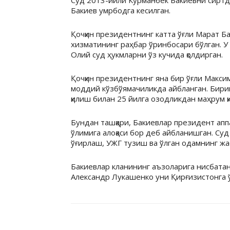
Суд 2013-йили Курманбек Бакиевни сиртда
Бакиев умрбодга кесилган.
Қочқин президентнинг катта ўғли Марат Б
хизматининг раҳбар ўринбосари бўлган. У 
Олий суд ҳукмларни ўз кучида қолдирган.
Қочқин президентнинг яна бир ўғли Макс
моддий кўзбўямачиликда айбланган. Бири
қилиш билан 25 йилга озодликдан маҳрум қ
Бундан ташқари, Бакиевлар президент апп
ўлимига алоқаси бор деб айбланишган. Су
ўғирлаш, УЖГ тузиш ва ўлган одамнинг жас
Бакиевлар кланининг аъзоларига нисбатан
Александр Лукашенко уни Қирғизистонга 