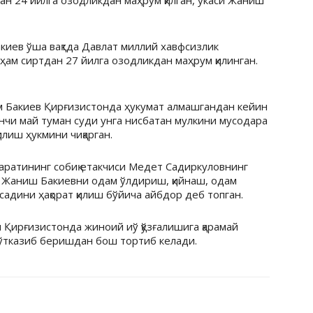
н 24 йилга озодликдан маҳрум қилган, укаси Жаниш
акиев ўша вақтда Давлат миллий хавфсизлик
ҳам сиртдан 27 йилга озодликдан маҳрум қилинган.
им Бакиев Қирғизистонда ҳукумат алмашгандан кейин
нчи май туман суди унга нисбатан мулкини мусодара
илиш ҳукмини чиқарган.
аратининг собиқ етакчиси Медет Садиркуловнинг
д Жаниш Бакиевни одам ўлдириш, қийнаш, одам
адини ҳақорат қилиш бўйича айбдор деб топган.
 Қирғизистонда жиноий иў қўзғалишига қарамай
ўтказиб беришдан бош тортиб келади.