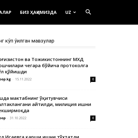
ЕАЛАР
БИЗ ҲАҚИМИЗДА
UZ
нг кўп ўқилган мавзулар
ирғизистон ва Тожикистоннинг МХДҚ
ошчилари чегара бўйича протоколга
ўл қўйишди
oop.kg
-
15.11.2022
0
шда мактабнинг ўқитувчиси
алтаклангани айтилди, милиция ишни
екширмоқда
oop
-
31.10.2022
0
уд Исаевга қарши ишни тўхтатди