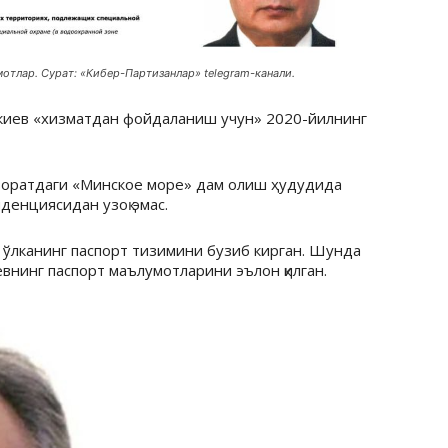
отлар. Сурат: «Кибер-Партизанлар» telegram-канали.
Бакиев «хизматдан фойдаланиш учун» 2020-йилнинг
азоратдаги «Минское море» дам олиш ҳудудида
денциясидан узоқ эмас.
 ўлканинг паспорт тизимини бузиб кирган. Шунда
внинг паспорт маълумотларини эълон қилган.