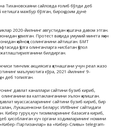
на Тихановскаяни сайловда ғолиб бўлди деб
 кетишга мажбур бўлган, бироқ доим дунё
клар 2020-йилнинг августидан қишгача давом этган.
нидан қувилган. Протест вақтида умумий мингга яқин
монидан қийноққа солинганини айтишган. БМТ
тасида қўлга олинганларга нисбатан қўпол
ужжатлаштирилганини билдирган.
кчиси тинчлик акциясига қатнашгани учун реал жазо
лотининг маълумотига кўра, 2021-йилнинг 9-
ун деб топилган.
снинг давлат каналлари сайтини бузиб кириб,
олинганини ва калтакланганини эълон қилишган.
 давлат муассасаларининг сайтини бузиб кириб, бир
асалан, Лукашенкони Беларус ИИВнинг сайтидаги
ан. Кибер гуруҳ куч тизимларининг базасига кириб,
 деб ҳисобланган куч органи ходимларининг номини
 «Кибер-Партизанлар» ва «Кибер-Сливы» telegram-