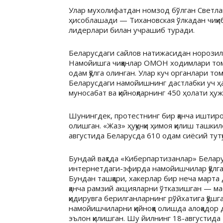
Улар мухолифатдан номзод бўлган Светла
ҳисоблашади — Тихановская ўлкадан чиқиб
лидерлари билан учрашиб туради.
Беларусдаги сайлов натижасидан норозили
Намойишга чиққанлар ОМОН ходимлари томо
одам қўлга олинган. Улар куч органлари то
Беларусдаги намойишнинг дастлабки уч ҳаф
муносабат ва қийноқларнинг 450 ҳолати ҳ
Шунингдек, протестнинг бир қанча иштиро
олишган. «Жаз» ҳуқунқи ҳимоя қилиш ташки
августида Беларусда 610 одам сиёсий тутқ
Бундай вақтда «Киберпартизанлар» Белару
интернетдаги-эфирда намойишчилар қўлга 
Бундан ташқари, хакерлар бир неча марта
қанча рамзий акцияларни ўтказишган — м
қидирувга берилганларнинг рўйхатига қўшг
намойишчиларни қийноққа олишда алоқадор
эълон қилишган. Шу йилнинг 18-августида