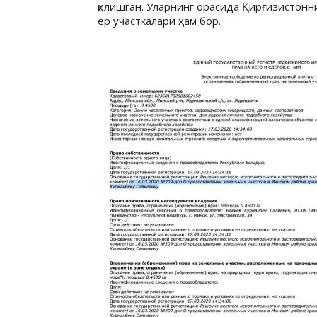
қилишган. Уларнинг орасида Қирғизистонн
ер участкалари ҳам бор.