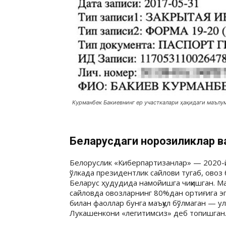
Курманбек Бакиевнинг ер участкалари ҳақидаги маълум
Беларусдаги норозиликлар в
Белоруслик «Киберпартизанлар» — 2020-й
ўлкада президентлик сайлови тугаб, ово
Беларус ҳудудида намойишга чиқишган. М
сайловда овозларнинг 80%дан ортиғига эга
билан фаоллар бунга маъқул бўлмаган — у
Лукашенкони «легитимсиз» деб топишган