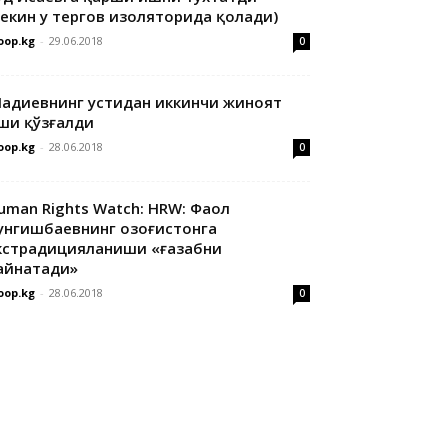
лекин у тергов изоляторида қолади)
oop.kg
-
29.06.2018
0
адиевнинг устидан иккинчи жиноят
ши қўзғалди
oop.kg
-
28.06.2018
0
uman Rights Watch: HRW: Фаол
унгишбаевнинг Қозоғистонга
кстрадицияланиши «ғазабни
айнатади»
oop.kg
-
28.06.2018
0