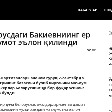
ХАБАРЛАР
ВОҚ
орусдаги Бакиевниинг ер
Э
лумот эълон қилинди
Қ
604
б
қ
kl
Партизанлар» аноним гуруҳи 2-сентябрда
Ў
стрининг базасини бузиб кирганини маълум
к
хакерлар Беларуснинг ҳар бир фуқаросининг
т
а бўлди.
Kl
ир қанча белоруслик амалдорларнинг ва давлат
дамларини мулки ҳақидаги маълумотни эълон
С