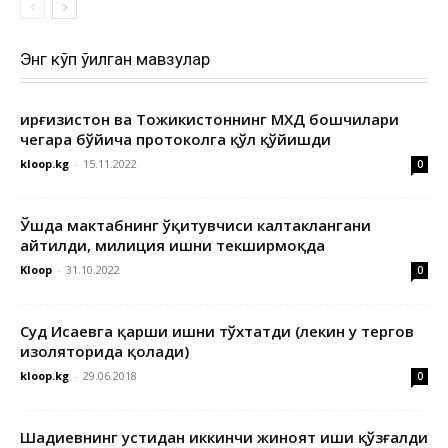
Энг кўп ўқилган мавзулар
Қирғизистон ва Тожикистоннинг МХДҚ бошчилари
чегара бўйича протоколга қўл қўйишди
kloop.kg
-
15.11.2022
0
Ўшда мактабнинг ўқитувчиси калтаклангани
айтилди, милиция ишни текширмоқда
Kloop
-
31.10.2022
0
Суд Исаевга қарши ишни тўхтатди (лекин у тергов
изоляторида қолади)
kloop.kg
-
29.06.2018
0
Шадиевнинг устидан иккинчи жиноят иши қўзғалди