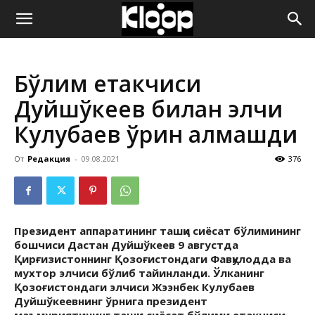
ҚИРҒИЗИСТОН
Бўлим етакчиси
ЯНГИЛИКЛАРИ
Дуйшўкеев билан элчи
Кулубаев ўрин алмашди
От
Редакция
-
09.08.2021
376
Президент аппаратининг ташқи сиёсат бўлимининг
бошчиси Дастан Дуйшўкеев 9 августда
Қирғизистоннинг Қозоғистондаги Фавқулодда ва
мухтор элчиси бўлиб тайинланди. Ўлканинг
Қозоғистондаги элчиси Жээнбек Кулубаев
Дуйшўкеевнинг ўрнига президент