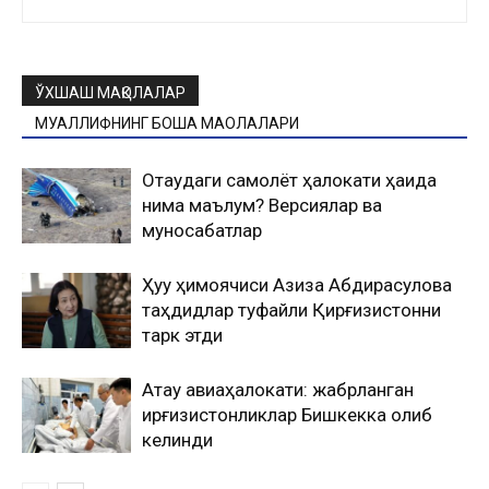
ЎХШАШ МАҚОЛАЛАР
МУАЛЛИФНИНГ БОШҚА МАҚОЛАЛАРИ
Оқтаудаги самолёт ҳалокати ҳақида
нима маълум? Версиялар ва
муносабатлар
Ҳуқуқ ҳимоячиси Азиза Абдирасулова
таҳдидлар туфайли Қирғизистонни
тарк этди
Ақтау авиаҳалокати: жабрланган
қирғизистонликлар Бишкекка олиб
келинди