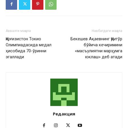
Аввалги мақола
Навбатдаги мақола
Қирғизистон Токио
Бекешев Ақаевнинг Қумтўр
Олимпиадасида медал
бўйича кечиримини
ҳисобида 70-ўринни
«масъулиятни марҳумга
эгаллади
юклаш» деб атади
Редакция