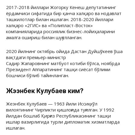
2017-2018 йиллари Жогорку Кенеш депутатининг
ёрдамчиси сифатида бир қанча халқаро ва нодавлат
ташкилотлар билан ишлаган. 2018-2020 йиллари
халқаро «2ГИС» ва «Полипласт-Восток»
компанияларида россиялик бизнес-лойиҳаларини
амалга ошириш билан шуғулланган.
2020 йилнинг октябрь ойида Дастан Дуйшўкеев ўша
вақтдаги премьер-министр
Садир Жапаровнинг матбуот котиби бўлса, ноябрда
Президент Аппаратининг ташқи сиёсат бўлими
бошчиси бўлиб тайинланган.
Жээнбек Кулубаев ким?
Жеэнбек Кулубаев — 1963 йили Иссиқкўл
вилоятининг Чирпикти қишлоғида туғилган. У 1992
йилдан бошлаб Қирғиз Республикасининг ташқи
ишлар вазирлигида турли дипломатик хизматларда
ишлаган.