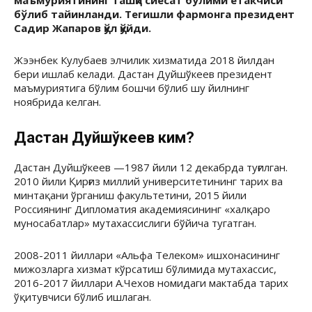
маъмуриятининг ташқи сиёсат бўлими етакчиси
бўлиб тайинланди. Тегишли фармонга президент
Садир Жапаров қўл қўйди.
Жээнбек Кулубаев элчилик хизматида 2018 йилдан
бери ишлаб келади. Дастан Дуйшўкеев президент
маъмуриятига бўлим бошчи бўлиб шу йилнинг
ноябрида келган.
Дастан Дуйшўкеев ким?
Дастан Дуйшўкеев —1987 йили 12 декабрда туғилган.
2010 йили Қирғиз миллий университетининг тарих ва
минтақани ўрганиш факультетини, 2015 йили
Россиянинг Дипломатия академиясининг «халқаро
муносабатлар» мутахассислиги бўйича тугатган.
2008-2011 йиллари «Альфа Телеком» ишхонасининг
мижозларга хизмат кўрсатиш бўлимида мутахассис,
2016-2017 йиллари А.Чехов номидаги мактабда тарих
ўқитувчиси бўлиб ишлаган.