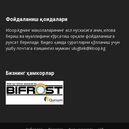
Фойдаланиш қоидалари
Kloop.kgнинг мақолаларининг асл нусхасига аниқ илова
бериш ва муаллифини кўрсатиш орқали фойдаланишга
рухсат берилади. Видео ҳамда суратларни қўлланиш учун
ушбу почтага ёзишингиз мумкин: ulugbek@kloop.kg
Бизнинг ҳамкорлар