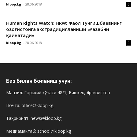
kloop.kg
-
28.06.2018
0
Human Rights Watch: HRW: Фаол Тунгишбаевнинг
Қозоғистонга экстрадицияланиши «ғазабни
қайнатади»
kloop.kg
-
28.06.2018
0
Биз билан боғланиш учун:
Манзил: Горький кўчаси 48/1, Бишкек, Қирғизистон
Почта: office@kloop.kg
Таҳририят: news@kloop.kg
Медиамактаб: school@kloop.kg