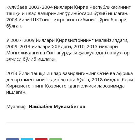
Кулубаев 2003-2004 йиллари Қирғиз Республикасининг
ташқи ишлар вазирининг ўринбосари бўлиб ишлаган.
2004 йили ШҲТнинг ижрочи котибининг ўринбосари
бўлган.
У 2007-2009 йиллари Қирғизистоннинг Малайзиядаги,
2009-2013 йиллари ХХРдаги, 2010-2013 йиллари
Монголиядаги ва Сингапурдаги фавқулодда ва мухтор
элчиси бўлиб ишлаган.
2013 йили ташқи ишлар вазирлигининг Осиё ва Африка
департаментининг директори бўлса, 2018 йилдан бери
Қирғизистоннинг Қозоғистондаги элчиси лавозимида
ишлаган.
Муаллиф:
Найзабек Мукамбетов