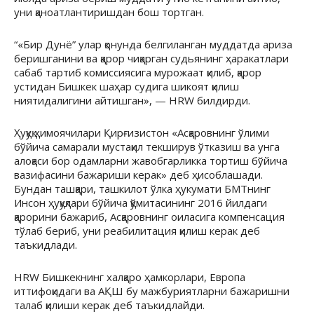
уни қаноатлантиришдан бош тортган.
“«Бир Дунё” улар қонунда белгиланган муддатда ариза
беришганини ва қарор чиқарган судьянинг ҳаракатлари
сабаб тартиб комиссиясига мурожаат қилиб, қарор
устидан Бишкек шаҳар судига шикоят қилиш
ниятидалигини айтишган», — HRW билдирди.
Ҳуқуқ ҳимоячилари Қирғизистон «Асқаровнинг ўлими
бўйича самарали мустақил текширув ўтказиш ва унга
алоқаси бор одамларни жавобгарликка тортиш бўйича
вазифасини бажариши керак» деб ҳисоблашади.
Бундан ташқари, ташкилот ўлка ҳукумати БМТнинг
Инсон ҳуқуқлари бўйича қўмитасининг 2016 йилдаги
қарорини бажариб, Асқаровнинг оиласига компенсация
тўлаб бериб, уни реабилитация қилиш керак деб
таъкидлади.
HRW Бишкекнинг халқаро ҳамкорлари, Европа
иттифоқидаги ва АҚШ бу мажбуриятларни бажаришни
талаб қилиши керак деб таъкидлайди.