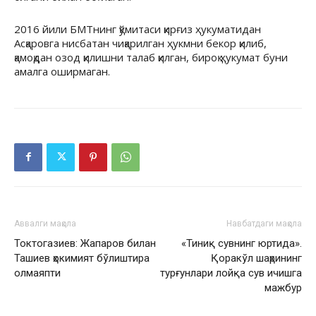
2016 йили БМТнинг қўмитаси қирғиз ҳукуматидан
Асқаровга нисбатан чиқарилган ҳукмни бекор қилиб,
қамоқдан озод қилишни талаб қилган, бироқ ҳукумат буни
амалга оширмаган.
Аввалги мақола
Навбатдаги мақола
Токтогазиев: Жапаров билан
«Тиниқ сувнинг юртида».
Ташиев ҳокимият бўлиштира
Қоракўл шаҳрининг
олмаяпти
турғунлари лойқа сув ичишга
мажбур