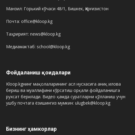
Манзил: Горький кўчаси 48/1, Бишкек, Қирғизистон
Почта: office@kloop.kg
Таҳририят: news@kloop.kg
Медиамактаб: school@kloop.kg
Фойдаланиш қоидалари
Kloop.kgнинг мақолаларининг асл нусхасига аниқ илова
бериш ва муаллифини кўрсатиш орқали фойдаланишга
рухсат берилади. Видео ҳамда суратларни қўлланиш учун
ушбу почтага ёзишингиз мумкин: ulugbek@kloop.kg
Бизнинг ҳамкорлар