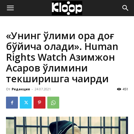
ҚИРҒИЗИСТОН
«Унинг ўлими қора доғ
ЯНГИЛИКЛАРИ
бўйича қолади». Human
Rights Watch Азимжон
Асқаров ўлимини
текширишга чақирди
От
Редакция
-
24.07.2021
451