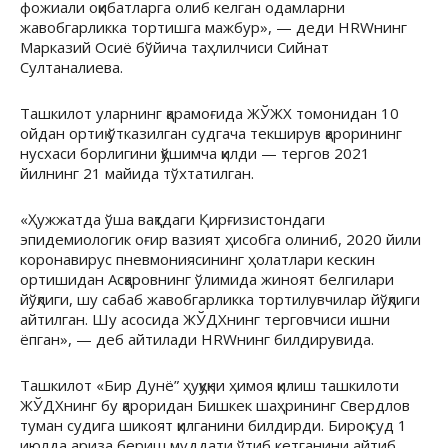
фожиали оқибатларга олиб келган одамларни
жавобгарликка тортишга мажбур», — деди HRWнинг
Марказий Осиё бўйича таҳлилчиси Сийнат
Султаналиева.
Ташкилот уларнинг қарамоғида ЖЎЖХ томонидан 10
ойдан ортиқ ўтказилган судгача текширув қарорининг
нусхаси борлигини қўшимча қилди — тергов 2021
йилнинг 21 майида тўхтатилган.
«Ҳужжатда ўша вақтдаги Қирғизистондаги
эпидемиологик оғир вазият ҳисобга олиниб, 2020 йили
коронавирус пневмониясининг ҳолатлари кескин
ортишидан Асқаровнинг ўлимида жиноят белгилари
йўқлиги, шу сабаб жавобгарликка тортилувчилар йўқлиги
айтилган. Шу асосида ЖЎДХнинг терговчиси ишни
ёпган», — деб айтилади HRWнинг билдирувида.
Ташкилот «Бир Дунё” ҳуқуқни ҳимоя қилиш ташкилоти
ЖЎДХнинг бу қароридан Бишкек шаҳрининг Свердлов
туман судига шикоят қилганини билдирди. Бироқ суд 1
июлда ариза бериш муддати ўтиб кетганини айтиб,