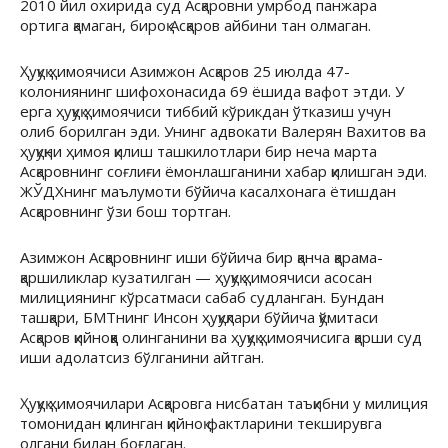
2010 йил охирида суд Асқаровни умрбод панжара
ортига қамаган, бироқ Асқаров айбини тан олмаган.
Ҳуқуқ ҳимоячиси Азимжон Асқаров 25 июлда 47-
колониянинг шифохонасида 69 ёшида вафот этди. У
ерга ҳуқуқ ҳимоячиси тиббий кўрикдан ўтказиш учун
олиб борилган эди. Унинг адвокати Валерян Вахитов ва
ҳуқуқни ҳимоя қилиш ташкилотлари бир неча марта
Асқаровнинг соғлиғи ёмонлашганини хабар қилишган эди.
ЖЎДХнинг маълумоти бўйича касалхонага ётишдан
Асқаровнинг ўзи бош тортган.
Азимжон Асқаровнинг иши бўйича бир қанча қарама-
қаршиликлар кузатилган — ҳуқуқ ҳимоячиси асосан
милициянинг кўрсатмаси сабаб судланган. Бундан
ташқари, БМТнинг Инсон ҳуқуқлари бўйича қўмитаси
Асқаров қийноққа олинганини ва ҳуқуқ ҳимоячисига қарши суд
иши адолатсиз бўлганини айтган.
Ҳуқуқ ҳимоячилари Асқаровга нисбатан таъқибни у милиция
томонидан қилинган қийноқ фактларини текширувга
олгани билан боғлаган.