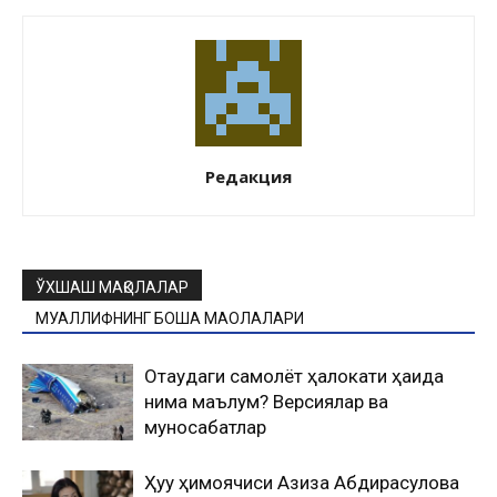
Редакция
ЎХШАШ МАҚОЛАЛАР
МУАЛЛИФНИНГ БОШҚА МАҚОЛАЛАРИ
Оқтаудаги самолёт ҳалокати ҳақида
нима маълум? Версиялар ва
муносабатлар
Ҳуқуқ ҳимоячиси Азиза Абдирасулова