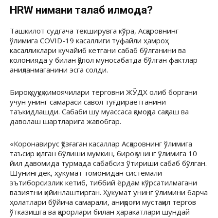
HRW нимани талаб қилмоқда?
Ташкилот судгача текширувга кўра, Асқаровнинг
ўлимига COVID-19 касаллиги туфайли ҳамроҳ
касалликлари кучайиб кетгани сабаб бўлганини ва
колонияда у билан қўпол муносабатда бўлган фактлар
аниқланмаганини эсга солди.
Бироқ ҳуқуқ ҳимоячилари терговни ЖЎДХ олиб боргани
учун унинг самараси савол туғдираётганини
таъкидлашди. Сабаби шу муассаса қамоқда сақлаш ва
даволаш шартларига жавобгар.
«Коронавирус қўзғаган касаллар Асқаровнинг ўлимига
таъсир қилган бўлиши мумкин, бироқ унинг ўлимига 10
йил давомида турмада сабабсиз ўтириши сабаб бўлган.
Шунингдек, ҳукумат томонидан системали
эътиборсизлик кетиб, тиббий ёрдам кўрсатилмагани
вазиятни қийинлаштирган. Ҳукумат унинг ўлимини барча
ҳолатлари бўйича самарали, аниқроғи мустақил тергов
ўтказишга ва қарорлари билан ҳаракатлари шундай