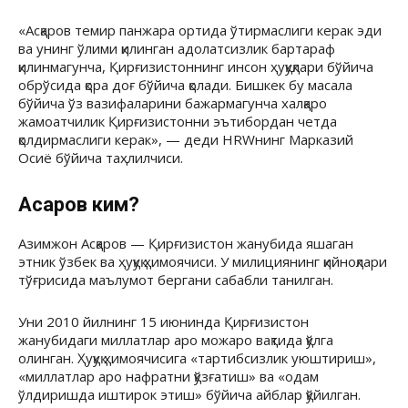
«Асқаров темир панжара ортида ўтирмаслиги керак эди
ва унинг ўлими қилинган адолатсизлик бартараф
қилинмагунча, Қирғизистоннинг инсон ҳуқуқлари бўйича
обрўсида қора доғ бўйича қолади. Бишкек бу масала
бўйича ўз вазифаларини бажармагунча халқаро
жамоатчилик Қирғизистонни эътибордан четда
қолдирмаслиги керак», — деди HRWнинг Марказий
Осиё бўйича таҳлилчиси.
Асқаров ким?
Азимжон Асқаров — Қирғизистон жанубида яшаган
этник ўзбек ва ҳуқуқ ҳимоячиси. У милициянинг қийноқлари
тўғрисида маълумот бергани сабабли танилган.
Уни 2010 йилнинг 15 июнинда Қирғизистон
жанубидаги миллатлар аро можаро вақтида қўлга
олинган. Ҳуқуқ ҳимоячисига «тартибсизлик уюштириш»,
«миллатлар аро нафратни қўзғатиш» ва «одам
ўлдиришда иштирок этиш» бўйича айблар қўйилган.