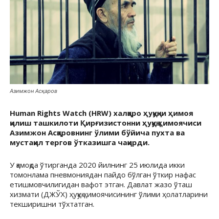
Азимжон Асқаров
Human Rights Watch (HRW) халқаро ҳуқуқни ҳимоя
қилиш ташкилоти Қирғизистонни ҳуқуқ ҳимоячиси
Азимжон Асқаровнинг ўлими бўйича пухта ва
мустақил тергов ўтказишга чақирди.
У қамоқда ўтирганда 2020 йилнинг 25 июлида икки
томонлама пневмониядан пайдо бўлган ўткир нафас
етишмовчилигидан вафот этган. Давлат жазо ўташ
хизмати (ДЖЎХ) ҳуқуқ ҳимоячисининг ўлими ҳолатларини
текширишни тўхтатган.