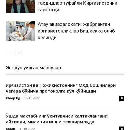
таҳдидлар туфайли Қирғизистонни
тарк этди
Ақтау авиаҳалокати: жабрланган
қирғизистонликлар Бишкекка олиб
келинди
Энг кўп ўқилган мавзулар
Қирғизистон ва Тожикистоннинг МХДҚ бошчилари
чегара бўйича протоколга қўл қўйишди
kloop.kg
-
15.11.2022
0
Ўшда мактабнинг ўқитувчиси калтаклангани
айтилди, милиция ишни текширмоқда
Kloop
-
31.10.2022
0