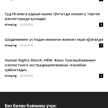
Суд Исаевга қарши ишни тўхтатди (лекин у тергов
изоляторида қолади)
kloop.kg
-
29.06.2018
0
Шадиевнинг устидан иккинчи жиноят иши қўзғалди
kloop.kg
-
28.06.2018
0
Human Rights Watch: HRW: Фаол Тунгишбаевнинг
Қозоғистонга экстрадицияланиши «ғазабни
қайнатади»
kloop.kg
-
28.06.2018
0
Биз билан боғланиш учун: