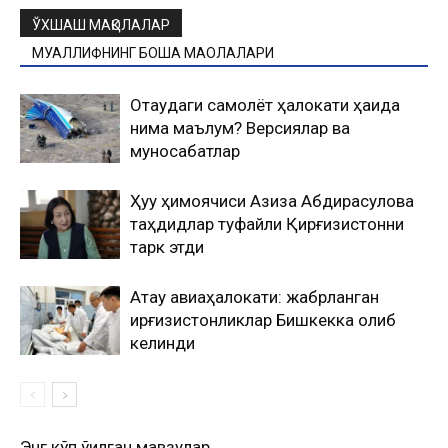
ЎХШАШ МАҚОЛАЛАР
МУАЛЛИФНИНГ БОШҚА МАҚОЛАЛАРИ
Оқтаудаги самолёт ҳалокати ҳақида
нима маълум? Версиялар ва
муносабатлар
Ҳуқуқ ҳимоячиси Азиза Абдирасулова
таҳдидлар туфайли Қирғизистонни
тарк этди
Ақтау авиаҳалокати: жабрланган
қирғизистонликлар Бишкекка олиб
келинди
Энг кўп ўқилган мавзулар