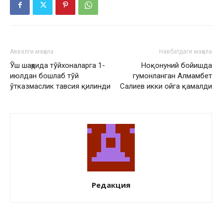
Аввалги мақола
Навбатдаги мақола
Ўш шаҳрида тўйхоналарга 1-
Ноқонуний бойишда
июлдан бошлаб тўй
гумонланган Алмамбет
ўтказмаслик тавсия қилинди
Салиев икки ойга қамалди
Редакция