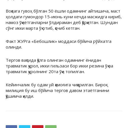
Воқеага гувоҳ бўлган 50 ёшли одамнинг айтишича, маст
ҳолдаги гумондор 15-июнь куни кечда масжидга кириб,
намоз ўқиётганларни ўлдираман деб қўрқитган. Шундан
сўнг икки марта ўқ отиб, қочиб кетган.
Факт ЖУРга «Бебошлик» моддаси бўйича рўйхатга
олинди.
Тергов вақтида қўлга олинган одамнинг ёнидан
травматик қурол, икки гильзаси бор икки резина ўқ ва
травматик қуролнинг 20та ўқи топилган.
Кейинчалик бу одам уй қамоғига чиқарилган. Бироқ
милиция бу иш бўйича тергов давом этаётганини
қўшимча қилди.