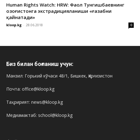
Human Rights Watch: HRW: Фаол Тунгишбаевнинг
Қозоғистонга экстрадицияланиши «ғазабни
қайнатади»
kloop.kg
-
28.06.2018
0
Биз билан боғланиш учун:
Манзил: Горький кўчаси 48/1, Бишкек, Қирғизистон
Почта: office@kloop.kg
Таҳририят: news@kloop.kg
Медиамактаб: school@kloop.kg