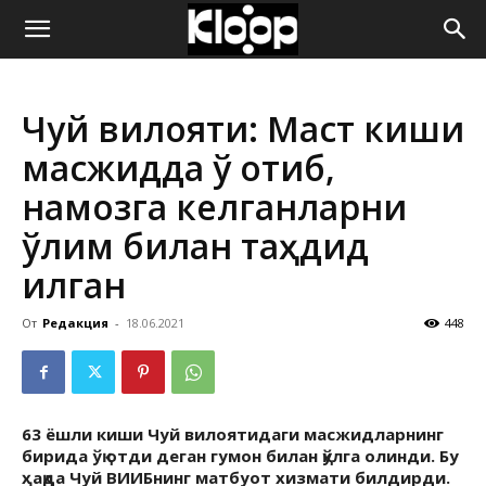
ҚИРҒИЗИСТОН
Чуй вилояти: Маст киши
ЯНГИЛИКЛАРИ
масжидда ўқ отиб,
намозга келганларни
ўлим билан таҳдид
қилган
От
Редакция
-
18.06.2021
448
63 ёшли киши Чуй вилоятидаги масжидларнинг
бирида ўқ отди деган гумон билан қўлга олинди. Бу
ҳақда Чуй ВИИБнинг матбуот хизмати билдирди.