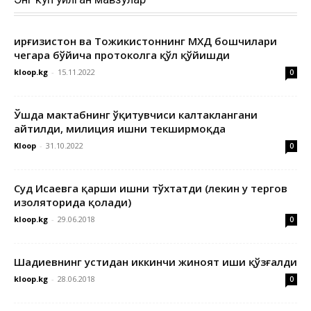
Қирғизистон ва Тожикистоннинг МХДҚ бошчилари
чегара бўйича протоколга қўл қўйишди
kloop.kg
-
15.11.2022
0
Ўшда мактабнинг ўқитувчиси калтаклангани
айтилди, милиция ишни текширмоқда
Kloop
-
31.10.2022
0
Суд Исаевга қарши ишни тўхтатди (лекин у тергов
изоляторида қолади)
kloop.kg
-
29.06.2018
0
Шадиевнинг устидан иккинчи жиноят иши қўзғалди
kloop.kg
-
28.06.2018
0