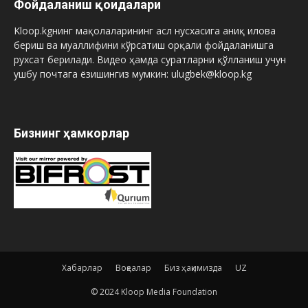
Фойдаланиш қоидалари
Kloop.kgнинг мақолаларининг асл нусхасига аниқ илова
бериш ва муаллифини кўрсатиш орқали фойдаланишга
рухсат берилади. Видео ҳамда суратларни қўлланиш учун
ушбу почтага ёзишингиз мумкин: ulugbek@kloop.kg
Бизнинг ҳамкорлар
Хабарлар
Воқеалар
Биз ҳақимизда
UZ
© 2024 Kloop Media Foundation