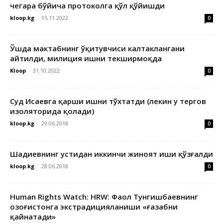
чегара бўйича протоколга қўл қўйишди
kloop.kg
-
15.11.2022
0
Ўшда мактабнинг ўқитувчиси калтаклангани
айтилди, милиция ишни текширмоқда
Kloop
-
31.10.2022
0
Суд Исаевга қарши ишни тўхтатди (лекин у тергов
изоляторида қолади)
kloop.kg
-
29.06.2018
0
Шадиевнинг устидан иккинчи жиноят иши қўзғалди
kloop.kg
-
28.06.2018
0
Human Rights Watch: HRW: Фаол Тунгишбаевнинг
Қозоғистонга экстрадицияланиши «ғазабни
қайнатади»