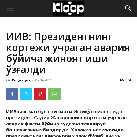
ҚИРҒИЗИСТОН
ИИВ: Президентнинг
ЯНГИЛИКЛАРИ
кортежи учраган авария
бўйича жиноят иши
қўзғалди
От
Редакция
-
07.06.2021
374
ИИВнинг матбуот хизмати Иссиқкўл вилоятида
президент Садир Жапаровнинг кортежи учраган
авария факти бўйича судгача текширув
бошланганини билдирди. Ҳалокат натижасида
президентнинг шифокори ҳалок бўлиб, яна уч