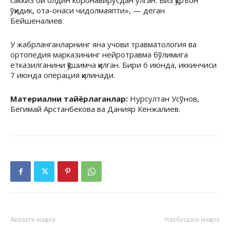
саккиз ой олдин коронавирусдан ўлган. Биз қуръон
ўқидик, ота-онаси чидолмаяпти», — деган
Бейшеналиев
.
У жабрланганларнинг яна учови травматология ва
ортопедия марказининг
нейротравма
бўлимига
етказилганини қўшимча қилган. Бири 6 июнда, иккинчиси
7 июнда операция қилинади.
Материални тайёрлаганлар:
Нурсултан
Усўнов
,
Бегимай
Арстанбекова
ва
Данияр
Кенжалиев
.
Аввалги мақола
Навбатдаги мақола