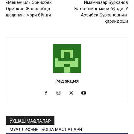
«Мекенчил» Эрнисбек
Имамназар Бурканов
Ормоков Жалолобод
Баткеннинг мэри бўлди. У
шаҳрининг мэри бўлди
Арзибек Буркановнинг
қариндоши
Редакция
ЎХШАШ МАҚОЛАЛАР
МУАЛЛИФНИНГ БОШҚА МАҚОЛАЛАРИ