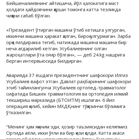
Бейшеналиевнинг
айтишича, йўл ҳалокатига маст
ҳолдаги ҳайдовчини қарши томонга катта тезликда
чиққани сабаб бўлган.
«Президент ўтирган машина ўтиб кетишга улгурган,
иккинчи машина ҳаракат қилган, бироқ улгурмаган. Зарба
орқа ғилдиракка тегиб, натижада машина машина бир
неча ағдарилиб кетган.
Усубалиевнинг
олган
жароҳатлари ўта оғир бўлган», — деб 24.kg нашрига
берган интервьюсида билдирган.
Аварияда 37 ёшдаги президентнинг шифокори
Илгиз
Усубалиев
вафот этган. Давлат раҳбарининг шифокори
этиб тайинлангунча
Усубалиев
ортопед-травматолог
сифатида Бишкек травматология ва ортопедия илмий
текшириш марказида (БТОИТМ) ишлаган. 6 йил
операция қилиб, кейин МХДҚнинг тўққизинчи бўлимига
ўтказилган.
“Менинг ҳам яқиним эди, ҳозир таъзиясидан келяпмиз.
Ортида аёли, икки ўғли ва бир қизи қолди. Катта акаси