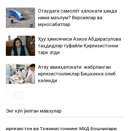
Оқтаудаги самолёт ҳалокати ҳақида
нима маълум? Версиялар ва
муносабатлар
Ҳуқуқ ҳимоячиси Азиза Абдирасулова
таҳдидлар туфайли Қирғизистонни
тарк этди
Ақтау авиаҳалокати: жабрланган
қирғизистонликлар Бишкекка олиб
келинди
Энг кўп ўқилган мавзулар
Қирғизистон ва Тожикистоннинг МХДҚ бошчилари