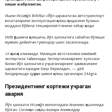
киши жабрланган.
Ишни Иссиқкўл ВИИБи «Йўл ҳаракати ва автотранспорт
воситаларини эксплуатация қилиш қоидасини бузиш»
моддаси бўйича текширилаётганини хабар қилди.
ИИВ қўшимча қилишича, йўл ҳалокатига сабабчи бўлиши
мумкин дейилган гумондор шахс касалхонада.
«У қамоққа олинмади. Милиция
автотехника
кимёвий
экспертиза тайинлади. Экспертизаларнинг хулосаси
билан йўл ҳалокатига учраганларнинг ҳаммасининг
ҳаракатига юридик баҳо берилади», — деб
билдиришди ҳуқуқни ҳимоя қилиш органлари 24.kgга.
Президентнинг кортежи учраган
авария
Йўл ҳалокати Иссиқкўл вилоятидаги
Ананево
қишлоғида
бўлган. Соғлиқни сақлаш вазири
Алимкадир