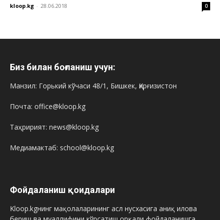
kloop.kg
-
28.06.2018
0
Биз билан боғланиш учун:
Манзил: Горький кўчаси 48/1, Бишкек, Қирғизистон
Почта: office@kloop.kg
Таҳририят: news@kloop.kg
Медиамактаб: school@kloop.kg
Фойдаланиш қоидалари
Kloop.kgнинг мақолаларининг асл нусхасига аниқ илова
бериш ва муаллифини кўрсатиш орқали фойдаланишга