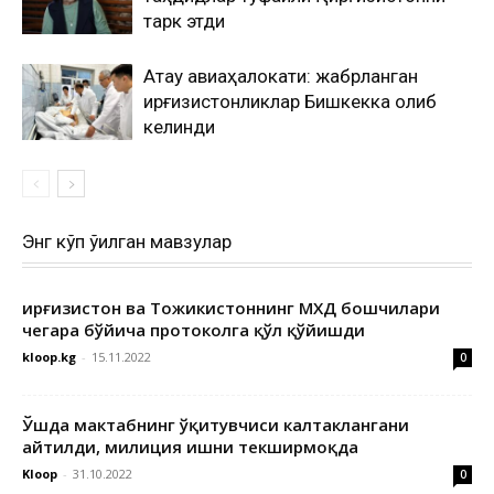
тарк этди
Ақтау авиаҳалокати: жабрланган
қирғизистонликлар Бишкекка олиб
келинди
Энг кўп ўқилган мавзулар
Қирғизистон ва Тожикистоннинг МХДҚ бошчилари
чегара бўйича протоколга қўл қўйишди
kloop.kg
-
15.11.2022
0
Ўшда мактабнинг ўқитувчиси калтаклангани
айтилди, милиция ишни текширмоқда
Kloop
-
31.10.2022
0