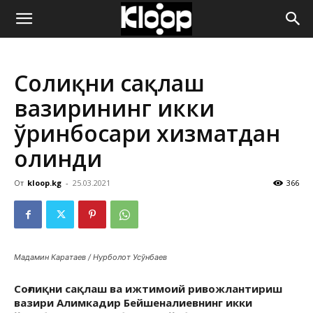
ҚИРҒИЗИСТОН
Соғлиқни сақлаш
ЯНГИЛИКЛАРИ
вазирининг икки
ўринбосари хизматдан
олинди
От
kloop.kg
-
25.03.2021
366
Мадамин Каратаев / Нурболот Усўнбаев
Соғлиқни сақлаш ва ижтимоий ривожлантириш
вазири Алимкадир Бейшеналиевнинг икки