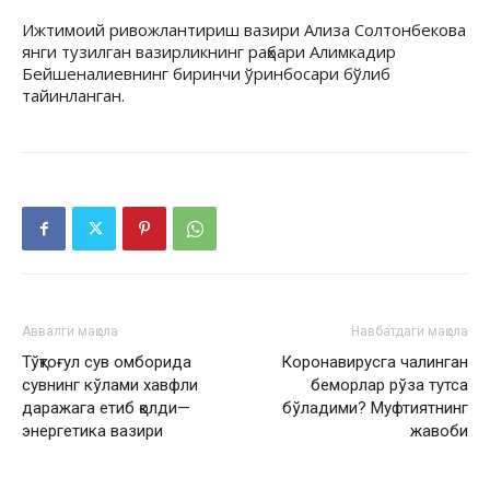
Ижтимоий ривожлантириш вазири Ализа Солтонбекова
янги тузилган вазирликнинг раҳбари Алимкадир
Бейшеналиевнинг биринчи ўринбосари бўлиб
тайинланган.
Аввалги мақола
Навбатдаги мақола
Тўқтоғул сув омборида
Коронавирусга чалинган
сувнинг кўлами хавфли
беморлар рўза тутса
даражага етиб қолди—
бўладими? Муфтиятнинг
энергетика вазири
жавоби