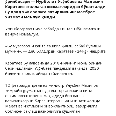
ўринбосари — Нурболот Усўнбаев ва Мадамин
Каратаев эгаллаган хизматларидан бўшатилди.
Бу ҳақда «Клооп»га вазирликнинг матбуот
хизмати маълум қилди.
Ўринбосарлар нима сабабдан ишдан бўшатилгани
ҳозирча номаълум.
«Бу муассасани қайта ташкил қилиш сабаб бўлиши
мумкин», — деб билдирди Каратаев «24.kg» нашрига.
Каратаев бу лавозимда 2018-йилнинг июнь ойидан
бери ишлайди. Усўнбаев пандемия вақтида, 2020-
йилнинг апрель ойида тайинланган.
12-февралда премьер-министр Улукбек Марипов
«ижройи ҳукуматнинг давлат органлари ишини
оптималлаштириш» мақсадида бир қанча
вазирликларни бирлаштирган. Бунинг натижасида
Меҳнат ва ижтимоий ривожлантириш вазирилиги
Соғлиқни сақлаш вазирлигига қўшилган.