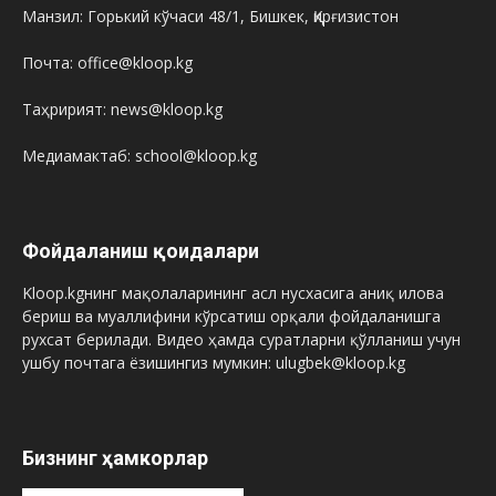
Манзил: Горький кўчаси 48/1, Бишкек, Қирғизистон
Почта: office@kloop.kg
Таҳририят: news@kloop.kg
Медиамактаб: school@kloop.kg
Фойдаланиш қоидалари
Kloop.kgнинг мақолаларининг асл нусхасига аниқ илова
бериш ва муаллифини кўрсатиш орқали фойдаланишга
рухсат берилади. Видео ҳамда суратларни қўлланиш учун
ушбу почтага ёзишингиз мумкин: ulugbek@kloop.kg
Бизнинг ҳамкорлар