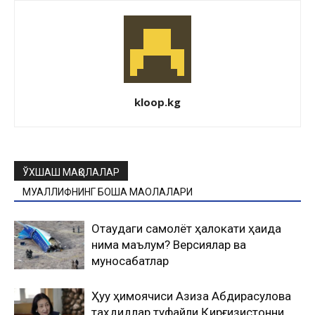
kloop.kg
ЎХШАШ МАҚОЛАЛАР
МУАЛЛИФНИНГ БОШҚА МАҚОЛАЛАРИ
Оқтаудаги самолёт ҳалокати ҳақида
нима маълум? Версиялар ва
муносабатлар
Ҳуқуқ ҳимоячиси Азиза Абдирасулова
таҳдидлар туфайли Қирғизистонни