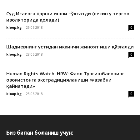
Суд Исаевга қарши ишни тўхтатди (лекин у тергов
изоляторида қолади)
kloop.kg
-
29.06.2018
0
Шадиевнинг устидан иккинчи жиноят иши қўзғалди
kloop.kg
-
28.06.2018
0
Human Rights Watch: HRW: Фаол Тунгишбаевнинг
Қозоғистонга экстрадицияланиши «ғазабни
қайнатади»
kloop.kg
-
28.06.2018
0
Биз билан боғланиш учун: